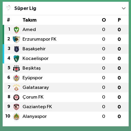
Süper Lig
#
Takım
O
P
1
Amed
0
0
2
Erzurumspor FK
0
0
3
Başakşehir
0
0
4
Kocaelispor
0
0
5
Beşiktaş
0
0
6
Eyüpspor
0
0
7
Galatasaray
0
0
8
Çorum FK
0
0
9
Gaziantep FK
0
0
10
Alanyaspor
0
0