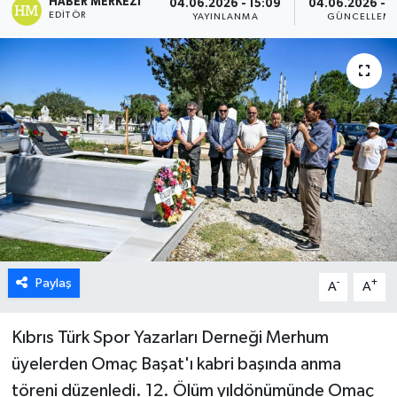
HABER MERKEZI
04.06.2026 - 15:09
04.06.2026 - 1
EDITÖR
YAYINLANMA
GÜNCELLEM
ESENTEPE
GAZİMAĞUSA
GİRNE
GÜNDEM
GÜNEY KIBRIS
İÇ HABERLER
Paylaş
-
+
A
A
KÜLTÜR SANAT
Kıbrıs Türk Spor Yazarları Derneği Merhum
LAPTA
üyelerden Omaç Başat'ı kabri başında anma
töreni düzenledi. 12. Ölüm yıldönümünde Omaç
LEFKOŞA