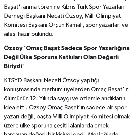
Başat'ı anma törenine Kıbrıs Türk Spor Yazarları
MAGAZİN
Derneği Başkanı Necati Özsoy, Milli Olimpiyat
Komitesi Başkanı Orçun Kamalı, spor yazarları ve
Nöbetçi Eczaneler
ailesi hazır bulundu.
ÖZEL HABER
Özsoy 'Omaç Başat Sadece Spor Yazarlığına
Değil Ülke Sporuna Katkıları Olan Değerli
SAĞLIK
Biriydi'
SİYASET
KTSYD Başkanı Necati Özsoy yaptığı
konuşmasında merhum üyelerden Omaç Başat'ın
SPOR
ölümünün 12. Yılında saygı ve özlemle andıklarını
TATLISU
idea etti. Özsoy Omaç Başat'ın sadece bir spor
yazarı değil, başta Milli Olimpiyat Komitesi olmak
TEKNOLOJİ
üzere ülke sporuna çeşitli alanlarda emek
harcayan değerli bir kişiydi dedi. Mesleğinde