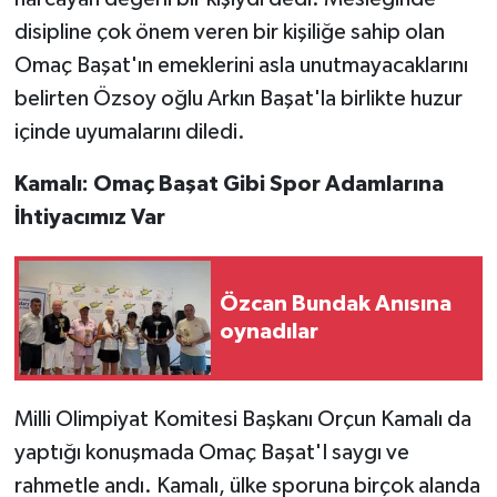
TİCARET
disipline çok önem veren bir kişiliğe sahip olan
Omaç Başat'ın emeklerini asla unutmayacaklarını
YAŞAM
belirten Özsoy oğlu Arkın Başat'la birlikte huzur
içinde uyumalarını diledi.
Kamalı: Omaç Başat Gibi Spor Adamlarına
İhtiyacımız Var
Özcan Bundak Anısına
oynadılar
Milli Olimpiyat Komitesi Başkanı Orçun Kamalı da
yaptığı konuşmada Omaç Başat'I saygı ve
rahmetle andı. Kamalı, ülke sporuna birçok alanda