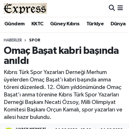
ALAYKÖY
Hava Durumu
Gündem
KKTC
Güney Kıbrıs
Türkiye
Dünya
ALSANCAK
Trafik Durumu
HABERLER
SPOR
Omaç Başat kabri başında
BİLİM
Süper Lig Puan Durumu ve Fikstür
anıldı
ÇATALKÖY
Tüm Manşetler
Kıbrıs Türk Spor Yazarları Derneği Merhum
üyelerden Omaç Başat'ı kabri başında anma
DÜNYA
Son Dakika Haberleri
töreni düzenledi. 12. Ölüm yıldönümünde Omaç
Başat'ı anma törenine Kıbrıs Türk Spor Yazarları
EĞİTİM
Haber Arşivi
Derneği Başkanı Necati Özsoy, Milli Olimpiyat
Komitesi Başkanı Orçun Kamalı, spor yazarları ve
EKONOMİ
ailesi hazır bulundu.
ENGLISH