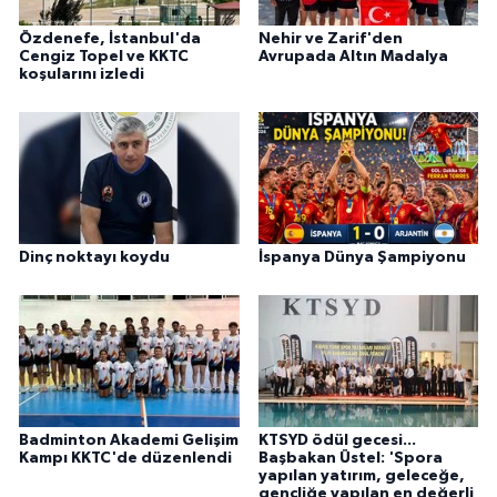
Özdenefe, İstanbul'da
Nehir ve Zarif'den
Cengiz Topel ve KKTC
Avrupada Altın Madalya
koşularını izledi
Dinç noktayı koydu
İspanya Dünya Şampiyonu
Badminton Akademi Gelişim
KTSYD ödül gecesi...
Kampı KKTC'de düzenlendi
Başbakan Üstel: 'Spora
yapılan yatırım, geleceğe,
gençliğe yapılan en değerli