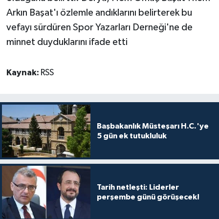
Arkın Başat'ı özlemle andıklarını belirterek bu
vefayı sürdüren Spor Yazarları Derneği'ne de
minnet duyduklarını ifade etti
Kaynak:
RSS
Başbakanlık Müsteşarı H.C.'ye
5 gün ek tutukluluk
Tarih netleşti: Liderler
perşembe günü görüşecek!