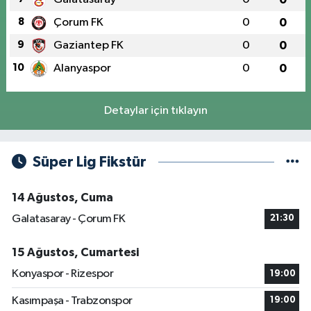
8
Çorum FK
0
0
9
Gaziantep FK
0
0
10
Alanyaspor
0
0
Detaylar için tıklayın
Süper Lig Fikstür
14 Ağustos, Cuma
Galatasaray - Çorum FK
21:30
15 Ağustos, Cumartesi
Konyaspor - Rizespor
19:00
Kasımpaşa - Trabzonspor
19:00