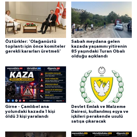
Öztürkler: 'Olağanüstü
Sabah meydana gelen
toplantı için önce komiteler
kazada yaşamını yitirenin
gerekli kararları üretmeli'
85 yaşındaki Turan Obalı
olduğu açıklandı
Girne - Çamlıbel ana
Devlet Emlak ve Malzeme
yolundaki kazada 1 kişi
Dairesi, kullanılmış eşya ve
öldü 3 kişi yaralandı
içkileri perakende usulü
satışa çıkaracak