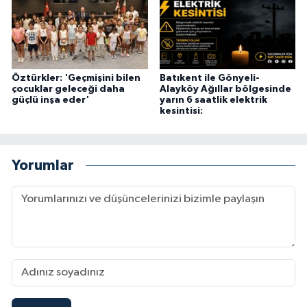
Öztürkler: 'Geçmişini bilen
Batıkent ile Gönyeli-
çocuklar geleceği daha
Alayköy Ağıllar bölgesinde
güçlü inşa eder'
yarın 6 saatlik elektrik
kesintisi:
Yorumlar