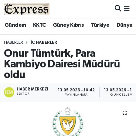
ALAYKÖY
Hava Durumu
Gündem
KKTC
Güney Kıbrıs
Türkiye
Dünya
ALSANCAK
Trafik Durumu
HABERLER
İÇ HABERLER
Onur Tümtürk, Para
BİLİM
Süper Lig Puan Durumu ve Fikstür
Kambiyo Dairesi Müdürü
ÇATALKÖY
Tüm Manşetler
oldu
DÜNYA
Son Dakika Haberleri
HABER MERKEZI
13.05.2026 - 10:42
13.05.2026 - 10
EDITÖR
YAYINLANMA
GÜNCELLEME
EĞİTİM
Haber Arşivi
EKONOMİ
ENGLISH