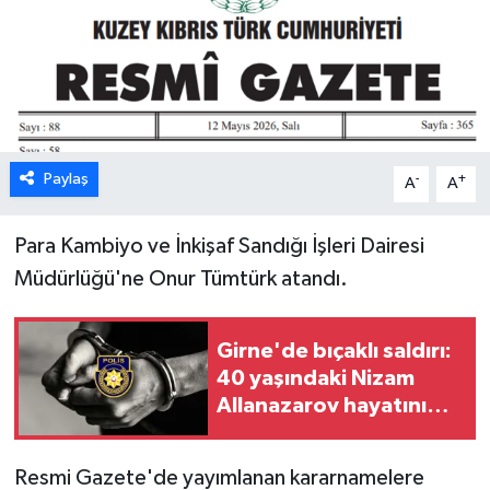
ESENTEPE
GAZİMAĞUSA
GİRNE
Paylaş
-
+
A
A
GÜNDEM
Para Kambiyo ve İnkişaf Sandığı İşleri Dairesi
GÜNEY KIBRIS
Müdürlüğü'ne Onur Tümtürk atandı.
İÇ HABERLER
Girne'de bıçaklı saldırı:
KÜLTÜR SANAT
40 yaşındaki Nizam
Allanazarov hayatını
LAPTA
kaybetti
Resmi Gazete'de yayımlanan kararnamelere
LEFKOŞA