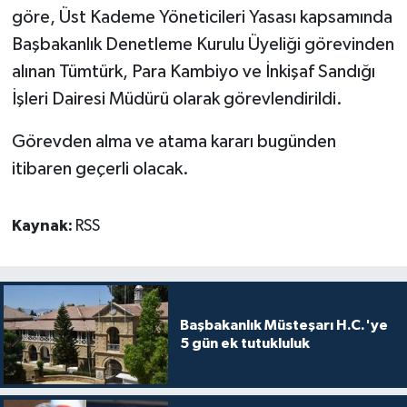
göre,
Üst Kademe Yöneticileri Yasası kapsamında
MAGAZİN
Başbakanlık Denetleme Kurulu Üyeliği görevinden
alınan Tümtürk, Para Kambiyo ve İnkişaf Sandığı
Nöbetçi Eczaneler
İşleri Dairesi Müdürü olarak görevlendirildi.
ÖZEL HABER
Görevden alma ve atama kararı bugünden
itibaren geçerli olacak.
SAĞLIK
Kaynak:
RSS
SİYASET
SPOR
TATLISU
Başbakanlık Müsteşarı H.C.'ye
5 gün ek tutukluluk
TEKNOLOJİ