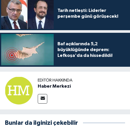
TİCARET
Tarih netleşti: Liderler
perşembe günü görüşecek!
YAŞAM
Baf açıklarında 5,2
büyüklüğünde deprem:
Lefkoşa'da da hissedildi!
EDITÖR HAKKINDA
Haber Merkezi
Bunlar da ilginizi çekebilir