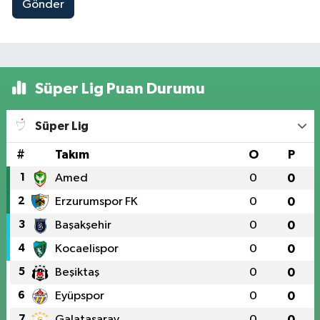
Gönder
Süper Lig Puan Durumu
Süper Lig
#
Takım
O
P
1
Amed
0
0
2
Erzurumspor FK
0
0
3
Başakşehir
0
0
4
Kocaelispor
0
0
5
Beşiktaş
0
0
6
Eyüpspor
0
0
7
Galatasaray
0
0