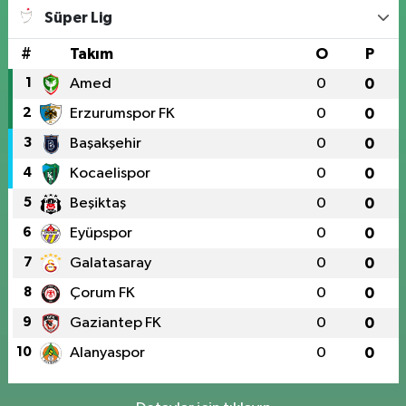
Süper Lig
#
Takım
O
P
1
Amed
0
0
2
Erzurumspor FK
0
0
3
Başakşehir
0
0
4
Kocaelispor
0
0
5
Beşiktaş
0
0
6
Eyüpspor
0
0
7
Galatasaray
0
0
8
Çorum FK
0
0
9
Gaziantep FK
0
0
10
Alanyaspor
0
0