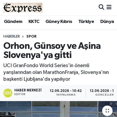
ALAYKÖY
Hava Durumu
Gündem
KKTC
Güney Kıbrıs
Türkiye
Dünya
ALSANCAK
Trafik Durumu
HABERLER
SPOR
Orhon, Günsoy ve Aşina
BİLİM
Süper Lig Puan Durumu ve Fikstür
Slovenya'ya gitti
ÇATALKÖY
Tüm Manşetler
UCI GranFondo World Series'in önemli
yarışlarından olan MarathonFranja, Slovenya'nın
DÜNYA
Son Dakika Haberleri
başkenti Ljubljana'da yapılıyor
EĞİTİM
Haber Arşivi
HABER MERKEZI
12.06.2026 - 10:42
12.06.2026 - 10
EDITÖR
YAYINLANMA
GÜNCELLEME
EKONOMİ
ENGLISH