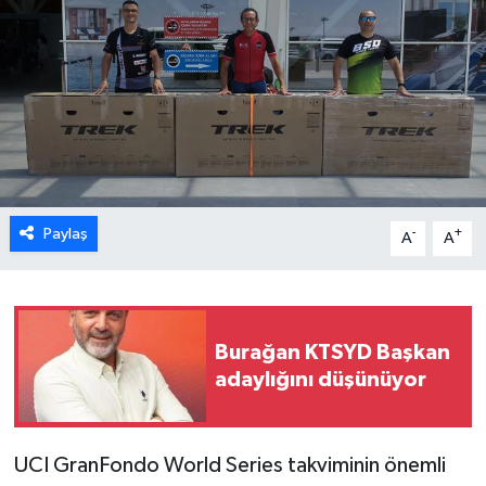
ESENTEPE
GAZİMAĞUSA
GİRNE
GÜNDEM
Paylaş
-
+
A
A
GÜNEY KIBRIS
İÇ HABERLER
Burağan KTSYD Başkan
KÜLTÜR SANAT
adaylığını düşünüyor
LAPTA
UCI GranFondo World Series takviminin önemli
LEFKOŞA