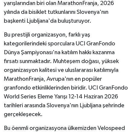
yarışlarından biri olan MarathonFranja, 2026
yılında da bisiklet tutkunlarını Slovenya'nın
MAGAZİN
başkenti Ljubljana'da buluşturuyor.
Nöbetçi Eczaneler
Bu prestijli organizasyon, farklı yaş
kategorilerindeki sporculara UCI GranFondo
ÖZEL HABER
Dünya Şampiyonası'na katılım hakkı kazanma
SAĞLIK
fırsatı sunmaktadır. Muhteşem doğası, yüksek
organizasyon kalitesi ve uluslararası katılımıyla
SİYASET
MarathonFranja, Avrupa'nın en popüler
granfondo etkinliklerinden biridir. UCI GranFondo
SPOR
World Series Eleme Yarışı 12-14 Haziran 2026
TATLISU
tarihleri arasında Slovenya'nın Ljubljana şehrinde
gerçekleşecek.
TEKNOLOJİ
Bu öenmli organizasyona ülkemizden Velospeed