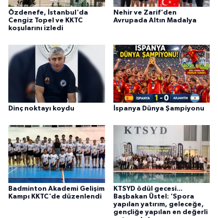
Özdenefe, İstanbul'da
Nehir ve Zarif'den
Cengiz Topel ve KKTC
Avrupada Altın Madalya
koşularını izledi
Dinç noktayı koydu
İspanya Dünya Şampiyonu
Badminton Akademi Gelişim
KTSYD ödül gecesi...
Kampı KKTC'de düzenlendi
Başbakan Üstel: 'Spora
yapılan yatırım, geleceğe,
gençliğe yapılan en değerli