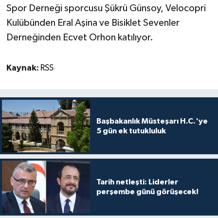
TİCARET
Spor Derneği sporcusu Şükrü Günsoy, Velocopri
Kulübünden Eral Aşina ve Bisiklet Sevenler
YAŞAM
Derneğinden Ecvet Orhon katılıyor.
Kaynak:
RSS
Başbakanlık Müsteşarı H.C.'ye
5 gün ek tutukluluk
Tarih netleşti: Liderler
perşembe günü görüşecek!