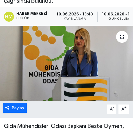
çağrısında bulundu.
ESENTEPE
HABER MERKEZI
10.06.2026 - 13:43
10.06.2026 - 14
EDITÖR
YAYINLANMA
GÜNCELLEME
GAZİMAĞUSA
GİRNE
GÜNDEM
GÜNEY KIBRIS
İÇ HABERLER
KÜLTÜR SANAT
Paylaş
-
+
A
A
LAPTA
Gıda Mühendisleri Odası Başkanı Beste Oymen,
LEFKOŞA