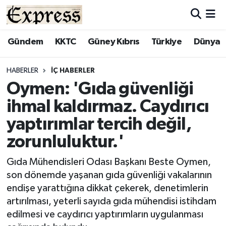
ALAYKÖY
Hava Durumu
Gündem
KKTC
Güney Kıbrıs
Türkiye
Dünya
ALSANCAK
Trafik Durumu
HABERLER
İÇ HABERLER
Oymen: 'Gıda güvenliği
BİLİM
Süper Lig Puan Durumu ve Fikstür
ihmal kaldırmaz. Caydırıcı
ÇATALKÖY
Tüm Manşetler
yaptırımlar tercih değil,
zorunluluktur.'
DÜNYA
Son Dakika Haberleri
Gıda Mühendisleri Odası Başkanı Beste Oymen,
EĞİTİM
Haber Arşivi
son dönemde yaşanan gıda güvenliği vakalarının
endişe yarattığına dikkat çekerek, denetimlerin
EKONOMİ
artırılması, yeterli sayıda gıda mühendisi istihdam
edilmesi ve caydırıcı yaptırımların uygulanması
ENGLISH