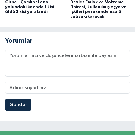
Girne - Çamlıbel ana
Devlet Emlak ve Malzeme
yolundaki kazada 1 kişi
Dairesi, kullanılmış eşya ve
öldü 3 kişi yaralandı
içkileri perakende usulü
satışa çıkaracak
Yorumlar
Gönder