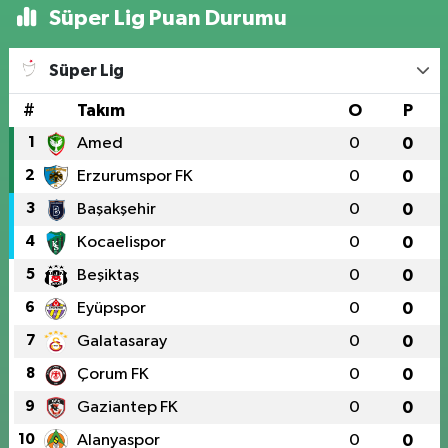
Süper Lig Puan Durumu
Süper Lig
#
Takım
O
P
1
Amed
0
0
2
Erzurumspor FK
0
0
3
Başakşehir
0
0
4
Kocaelispor
0
0
5
Beşiktaş
0
0
6
Eyüpspor
0
0
7
Galatasaray
0
0
8
Çorum FK
0
0
9
Gaziantep FK
0
0
10
Alanyaspor
0
0