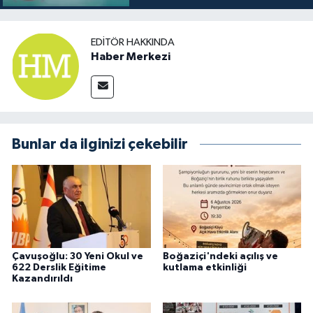
EDITÖR HAKKINDA
Haber Merkezi
Bunlar da ilginizi çekebilir
Çavuşoğlu: 30 Yeni Okul ve
Boğaziçi'ndeki açılış ve
622 Derslik Eğitime
kutlama etkinliği
Kazandırıldı