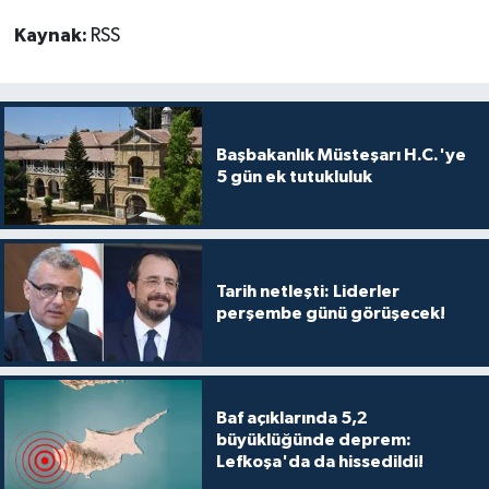
Kaynak:
RSS
Başbakanlık Müsteşarı H.C.'ye
5 gün ek tutukluluk
Tarih netleşti: Liderler
perşembe günü görüşecek!
Baf açıklarında 5,2
büyüklüğünde deprem:
Lefkoşa'da da hissedildi!