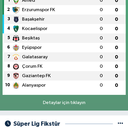
1
Amed
0
0
2
Erzurumspor FK
0
0
3
Başakşehir
0
0
4
Kocaelispor
0
0
5
Beşiktaş
0
0
6
Eyüpspor
0
0
7
Galatasaray
0
0
8
Çorum FK
0
0
9
Gaziantep FK
0
0
10
Alanyaspor
0
0
Detaylar için tıklayın
Süper Lig Fikstür