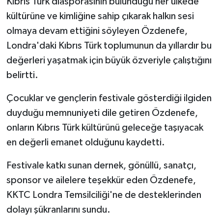
Kıbrıs Türk diasporasının bulunduğu her ülkede
TİCARET
kültürüne ve kimliğine sahip çıkarak halkın sesi
YAŞAM
olmaya devam ettiğini söyleyen Özdenefe,
Londra'daki Kıbrıs Türk toplumunun da yıllardır bu
değerleri yaşatmak için büyük özveriyle çalıştığını
belirtti.
Çocuklar ve gençlerin festivale gösterdiği ilgiden
duyduğu memnuniyeti dile getiren Özdenefe,
onların Kıbrıs Türk kültürünü geleceğe taşıyacak
en değerli emanet olduğunu kaydetti.
Festivale katkı sunan dernek, gönüllü, sanatçı,
sponsor ve ailelere teşekkür eden Özdenefe,
KKTC Londra Temsilciliği'ne de desteklerinden
dolayı şükranlarını sundu.