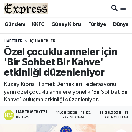
ALAYKÖY
Hava Durumu
Gündem
KKTC
Güney Kıbrıs
Türkiye
Dünya
ALSANCAK
Trafik Durumu
HABERLER
İÇ HABERLER
Özel çocuklu anneler için
BİLİM
Süper Lig Puan Durumu ve Fikstür
'Bir Sohbet Bir Kahve'
ÇATALKÖY
Tüm Manşetler
etkinliği düzenleniyor
DÜNYA
Son Dakika Haberleri
Kuzey Kıbrıs Hizmet Dernekleri Federasyonu
yarın özel çocuklu annelere yönelik 'Bir Sohbet Bir
EĞİTİM
Haber Arşivi
Kahve' buluşma etkinliği düzenleniyor.
EKONOMİ
HABER MERKEZI
11.06.2026 - 11:02
11.06.2026 - 11:
EDITÖR
YAYINLANMA
GÜNCELLEME
ENGLISH