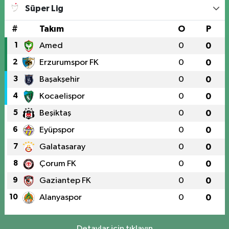
Süper Lig
#
Takım
O
P
1
Amed
0
0
2
Erzurumspor FK
0
0
3
Başakşehir
0
0
4
Kocaelispor
0
0
5
Beşiktaş
0
0
6
Eyüpspor
0
0
7
Galatasaray
0
0
8
Çorum FK
0
0
9
Gaziantep FK
0
0
10
Alanyaspor
0
0
Detaylar için tıklayın