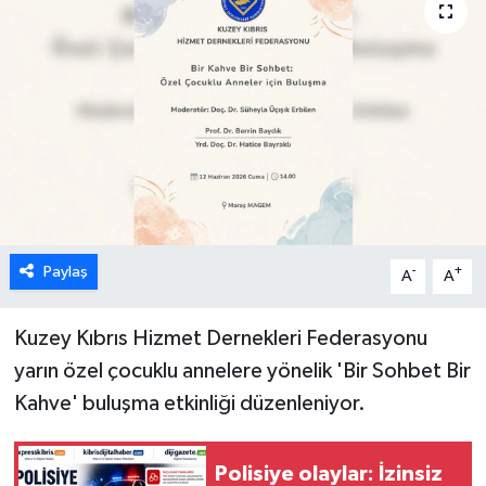
ESENTEPE
GAZİMAĞUSA
GİRNE
GÜNDEM
GÜNEY KIBRIS
Paylaş
-
+
A
A
İÇ HABERLER
Kuzey Kıbrıs Hizmet Dernekleri Federasyonu
yarın
özel çocuklu annelere yönelik '
Bir Sohbet Bir
KÜLTÜR SANAT
Kahve' buluşma etkinliği düzenleniyor.
LAPTA
Polisiye olaylar: İzinsiz
LEFKOŞA