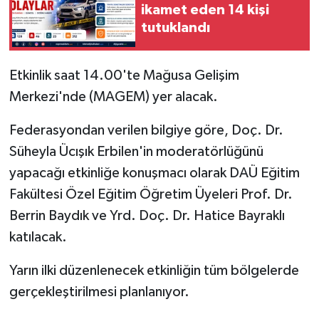
ikamet eden 14 kişi
tutuklandı
MAGAZİN
Nöbetçi Eczaneler
Etkinlik saat 14.00'te Mağusa Gelişim
Merkezi'nde (MAGEM) yer alacak.
ÖZEL HABER
Federasyondan verilen bilgiye göre,
Doç. Dr.
SAĞLIK
Süheyla Ücışık Erbilen'in moderatörlüğünü
yapacağı etkinliğe konuşmacı olarak DAÜ Eğitim
SİYASET
Fakültesi Özel Eğitim Öğretim Üyeleri Prof. Dr.
Berrin Baydık ve Yrd. Doç. Dr. Hatice Bayraklı
SPOR
katılacak.
TATLISU
Yarın ilki düzenlenecek etkinliğin tüm bölgelerde
TEKNOLOJİ
gerçekleştirilmesi planlanıyor.