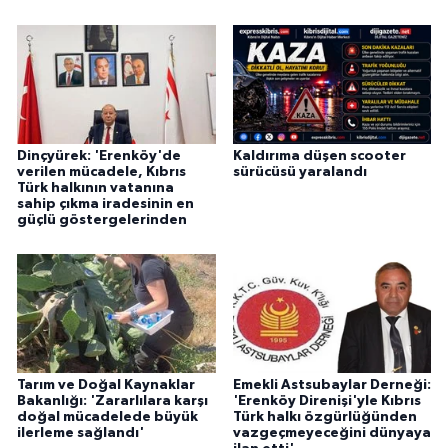
Dinçyürek: 'Erenköy'de
Kaldırıma düşen scooter
verilen mücadele, Kıbrıs
sürücüsü yaralandı
Türk halkının vatanına
sahip çıkma iradesinin en
güçlü göstergelerinden
Tarım ve Doğal Kaynaklar
Emekli Astsubaylar Derneği:
Bakanlığı: 'Zararlılara karşı
'Erenköy Direnişi'yle Kıbrıs
doğal mücadelede büyük
Türk halkı özgürlüğünden
ilerleme sağlandı'
vazgeçmeyeceğini dünyaya