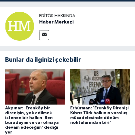
EDITÖR HAKKINDA
Haber Merkezi
Bunlar da ilginizi çekebilir
Akpınar: 'Erenköy bir
Erhürman: 'Erenköy Direnişi
direnişin, yok edilmek
Kıbrıs Türk halkının varoluş
istenen bir halkın 'Ben
mücadelesinde dönüm
buradayım ve var olmaya
noktalarından biri'
devam edeceğim' dediği
yer