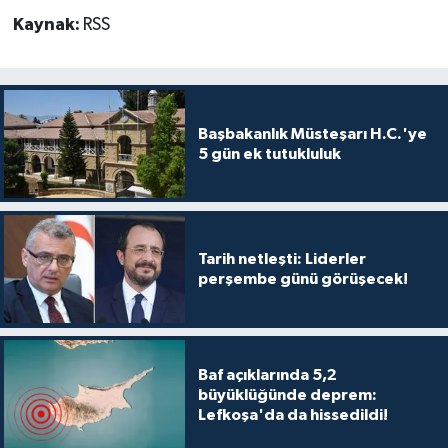
TİCARET
Kaynak:
RSS
YAŞAM
Başbakanlık Müsteşarı H.C.'ye
5 gün ek tutukluluk
Tarih netleşti: Liderler
perşembe günü görüşecek!
Baf açıklarında 5,2
büyüklüğünde deprem:
Lefkoşa'da da hissedildi!