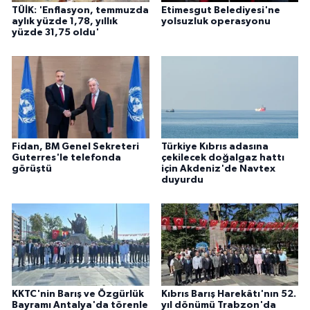
TÜİK: 'Enflasyon, temmuzda
Etimesgut Belediyesi'ne
aylık yüzde 1,78, yıllık
yolsuzluk operasyonu
yüzde 31,75 oldu'
Fidan, BM Genel Sekreteri
Türkiye Kıbrıs adasına
Guterres'le telefonda
çekilecek doğalgaz hattı
görüştü
için Akdeniz'de Navtex
duyurdu
KKTC'nin Barış ve Özgürlük
Kıbrıs Barış Harekâtı'nın 52.
Bayramı Antalya'da törenle
yıl dönümü Trabzon'da