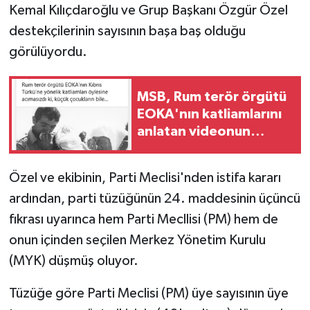
TİCARET
Kemal Kılıçdaroğlu ve Grup Başkanı Özgür Özel
destekçilerinin sayısının başa baş olduğu
YAŞAM
görülüyordu.
MSB, Rum terör örgütü
EOKA'nın katliamlarını
anlatan videonun
üçüncüsünü paylaştı
Özel ve ekibinin, Parti Meclisi'nden istifa kararı
ardından, parti tüzüğünün 24. maddesinin üçüncü
fıkrası uyarınca hem Parti Mecllisi (PM) hem de
onun içinden seçilen Merkez Yönetim Kurulu
(MYK) düşmüş oluyor.
Tüzüğe göre Parti Meclisi (PM) üye sayısının üye