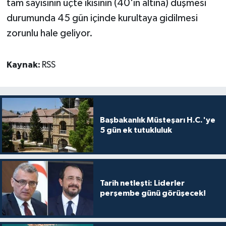
tam sayısının üçte ikisinin (40'ın altına) düşmesi
durumunda 45 gün içinde kurultaya gidilmesi
zorunlu hale geliyor.
Kaynak:
RSS
Başbakanlık Müsteşarı H.C.'ye
5 gün ek tutukluluk
Tarih netleşti: Liderler
perşembe günü görüşecek!