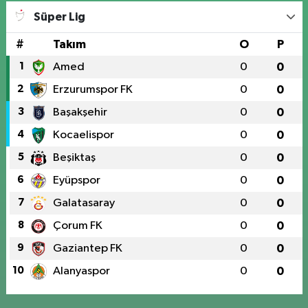
Süper Lig
#
Takım
O
P
1
Amed
0
0
2
Erzurumspor FK
0
0
3
Başakşehir
0
0
4
Kocaelispor
0
0
5
Beşiktaş
0
0
6
Eyüpspor
0
0
7
Galatasaray
0
0
8
Çorum FK
0
0
9
Gaziantep FK
0
0
10
Alanyaspor
0
0