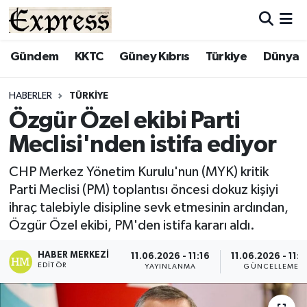
ALAYKÖY
Hava Durumu
Gündem
KKTC
Güney Kıbrıs
Türkiye
Dünya
ALSANCAK
Trafik Durumu
HABERLER
TÜRKIYE
Özgür Özel ekibi Parti
BİLİM
Süper Lig Puan Durumu ve Fikstür
Meclisi'nden istifa ediyor
ÇATALKÖY
Tüm Manşetler
CHP Merkez Yönetim Kurulu'nun (MYK) kritik
Parti Meclisi (PM) toplantısı öncesi dokuz kişiyi
DÜNYA
Son Dakika Haberleri
ihraç talebiyle disipline sevk etmesinin ardından,
Özgür Özel ekibi, PM'den istifa kararı aldı.
EĞİTİM
Haber Arşivi
HABER MERKEZI
11.06.2026 - 11:16
11.06.2026 - 11:2
EKONOMİ
EDITÖR
YAYINLANMA
GÜNCELLEME
ENGLISH