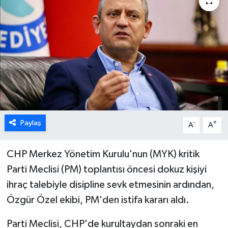
ESENTEPE
GAZİMAĞUSA
GİRNE
GÜNDEM
GÜNEY KIBRIS
Paylaş
-
+
A
A
İÇ HABERLER
CHP Merkez Yönetim Kurulu'nun (MYK) kritik
Parti Meclisi (PM) toplantısı öncesi dokuz kişiyi
KÜLTÜR SANAT
ihraç talebiyle disipline sevk etmesinin ardından,
Özgür Özel ekibi, PM'den istifa kararı aldı.
LAPTA
Parti Meclisi, CHP'de kurultaydan sonraki en
LEFKOŞA