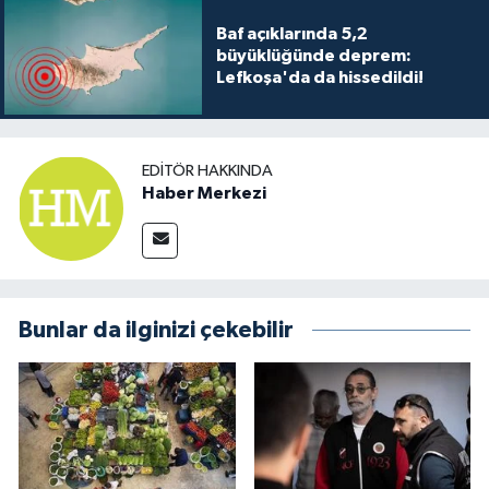
Baf açıklarında 5,2
büyüklüğünde deprem:
Lefkoşa'da da hissedildi!
EDITÖR HAKKINDA
Haber Merkezi
Bunlar da ilginizi çekebilir