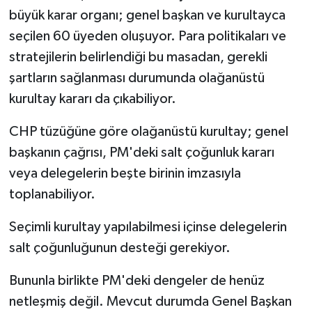
büyük karar organı; genel başkan ve kurultayca
MAGAZİN
seçilen 60 üyeden oluşuyor. Para politikaları ve
stratejilerin belirlendiği bu masadan, gerekli
Nöbetçi Eczaneler
şartların sağlanması durumunda olağanüstü
kurultay kararı da çıkabiliyor.
ÖZEL HABER
CHP tüzüğüne göre olağanüstü kurultay; genel
SAĞLIK
başkanın çağrısı, PM'deki salt çoğunluk kararı
veya delegelerin beşte birinin imzasıyla
SİYASET
toplanabiliyor.
SPOR
Seçimli kurultay yapılabilmesi içinse delegelerin
TATLISU
salt çoğunluğunun desteği gerekiyor.
Bununla birlikte PM'deki dengeler de henüz
TEKNOLOJİ
netleşmiş değil. Mevcut durumda Genel Başkan