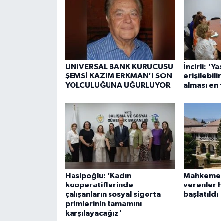
UNIVERSAL BANK KURUCUSU
İncirli: 'Ya
ŞEMSİ KAZIM ERKMAN'I SON
erişilebil
YOLCULUĞUNA UĞURLUYOR
alması en
Hasipoğlu: 'Kadın
Mahkeme b
kooperatiflerinde
verenler 
çalışanların sosyal sigorta
başlatıldı
primlerinin tamamını
karşılayacağız'