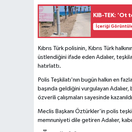
TİCARET
KIB-TEK: 'Ot te
YAŞAM
İçeriği Görüntül
Kıbrıs Türk polisinin, Kıbrıs Türk halk
üstlendiğini ifade eden Adalıer, teşki
hatırlattı.
Polis Teşkilatı'nın bugün halkın en fa
başında geldiğini vurgulayan Adalıer,
özverili çalışmaları sayesinde kazanıldığ
Meclis Başkanı Öztürkler'in polis teş
memnuniyeti dile getiren Adalıer, kabu