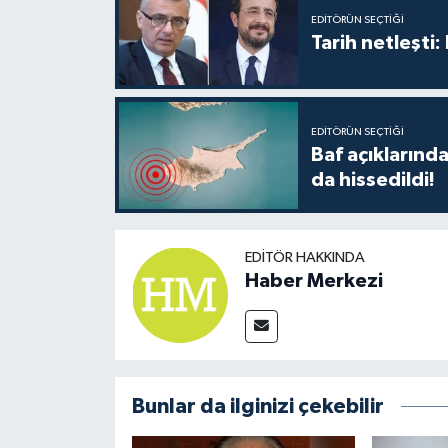
EDITÖRÜN SEÇTIĞI
Tarih netleşti
EDITÖRÜN SEÇTIĞI
Baf açıkların
da hissedildi!
EDITÖR HAKKINDA
Haber Merkezi
Bunlar da ilginizi çekebilir