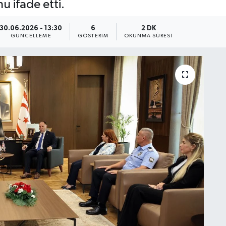
u ifade etti.
30.06.2026 - 13:30
6
2 DK
GÜNCELLEME
GÖSTERIM
OKUNMA SÜRESI