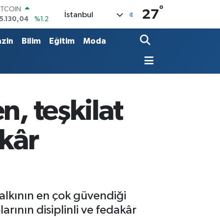
°
OLAR
27
İstanbul
7,7106
%0.17
URO
5,1652
%0.27
zin
Bilim
Eğitim
Moda
TERLİN
4,4046
%0.35
RAM ALTIN
648.99
%2.59
İST100
3.773
%-19
n, teşkilat
ITCOIN
5.130,04
%1.2
akâr
halkının en çok güvendiği
rının disiplinli ve fedakâr