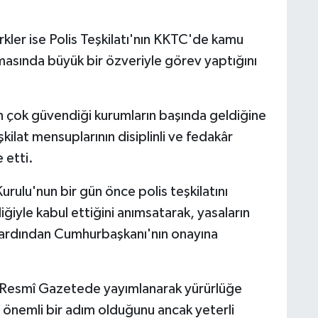
kler ise Polis Teşkilatı'nın KKTC'de kamu
asında büyük bir özveriyle görev yaptığını
n en çok güvendiği kurumların başında geldiğine
ilat mensuplarının disiplinli ve fedakâr
 etti.
rulu'nun bir gün önce polis teşkilatını
iğiyle kabul ettiğini anımsatarak, yasaların
n ardından Cumhurbaşkanı'nın onayına
 Resmî Gazetede yayımlanarak yürürlüğe
 önemli bir adım olduğunu ancak yeterli