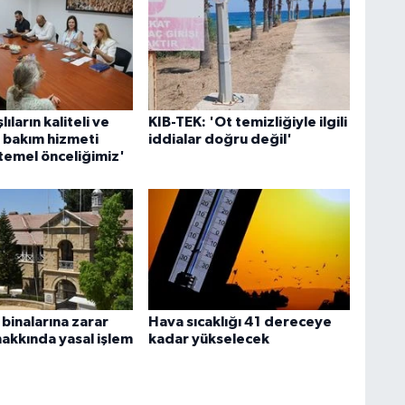
şlıların kaliteli ve
KIB-TEK: 'Ot temizliğiyle ilgili
ir bakım hizmeti
iddialar doğru değil'
 temel önceliğimiz'
inalarına zarar
Hava sıcaklığı 41 dereceye
hakkında yasal işlem
kadar yükselecek