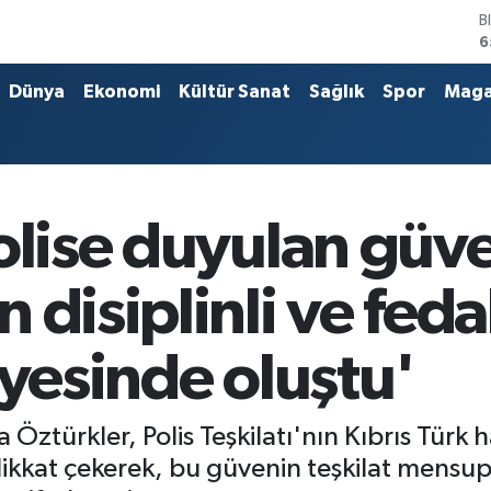
D
4
E
5
Dünya
Ekonomi
Kültür Sanat
Sağlık
Spor
Maga
S
6
G
6
B
1
olise duyulan güve
B
6
 disiplinli ve fed
ayesinde oluştu'
Öztürkler, Polis Teşkilatı'nın Kıbrıs Türk 
kkat çekerek, bu güvenin teşkilat mensupla