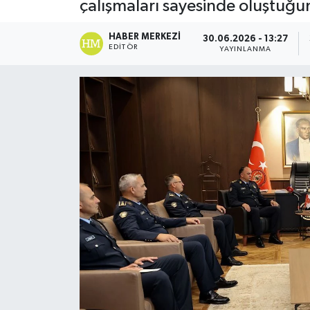
çalışmaları sayesinde oluştuğun
ESENTEPE
HABER MERKEZI
30.06.2026 - 13:27
EDITÖR
YAYINLANMA
GAZİMAĞUSA
GİRNE
GÜNDEM
GÜNEY KIBRIS
İÇ HABERLER
KÜLTÜR SANAT
LAPTA
LEFKOŞA