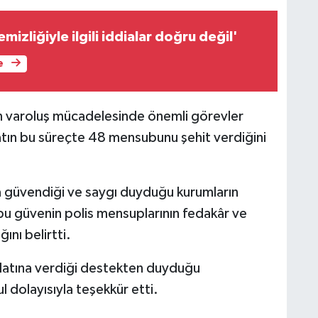
mizliğiyle ilgili iddialar doğru değil'
e
ının varoluş mücadelesinde önemli görevler
latın bu süreçte 48 mensubunu şehit verdiğini
zla güvendiği ve saygı duyduğu kurumların
 bu güvenin polis mensuplarının fedakâr ve
ını belirtti.
kilatına verdiği destekten duyduğu
l dolayısıyla teşekkür etti.