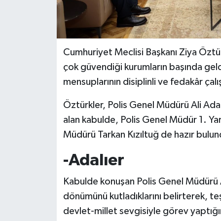
MAGAZİN
Nöbetçi Eczaneler
Cumhuriyet Meclisi Başkanı Ziya Öztürkl
çok güvendiği kurumların başında geld
ÖZEL HABER
mensuplarının disiplinli ve fedakâr çal
SAĞLIK
Öztürkler, Polis Genel Müdürü Ali Adal
alan kabulde, Polis Genel Müdür 1. Yar
SİYASET
Müdürü Tarkan Kızıltuğ de hazır bulun
SPOR
-Adalıer
TATLISU
Kabulde konuşan Polis Genel Müdürü Ali 
dönümünü kutladıklarını belirterek, teş
TEKNOLOJİ
devlet-millet sevgisiyle görev yaptığı