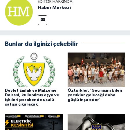
EDITÖR HAKKINDA
Haber Merkezi
Bunlar da ilginizi çekebilir
Devlet Emlak ve Malzeme
Öztürkler: 'Geçmişini bilen
Dairesi, kullanılmış eşya ve
çocuklar geleceği daha
içkileri perakende usulü
güçlü inşa eder'
satışa çıkaracak