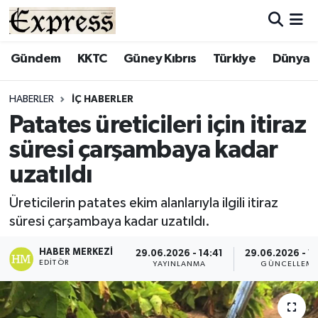
ALAYKÖY
Hava Durumu
Gündem
KKTC
Güney Kıbrıs
Türkiye
Dünya
ALSANCAK
Trafik Durumu
HABERLER
İÇ HABERLER
Patates üreticileri için itiraz
BİLİM
Süper Lig Puan Durumu ve Fikstür
süresi çarşambaya kadar
ÇATALKÖY
Tüm Manşetler
uzatıldı
DÜNYA
Son Dakika Haberleri
Üreticilerin patates ekim alanlarıyla ilgili itiraz
süresi çarşambaya kadar uzatıldı.
EĞİTİM
Haber Arşivi
HABER MERKEZI
29.06.2026 - 14:41
29.06.2026 - 1
EDITÖR
YAYINLANMA
GÜNCELLEM
EKONOMİ
ENGLISH