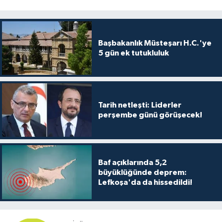
TİCARET
YAŞAM
Başbakanlık Müsteşarı H.C.'ye
5 gün ek tutukluluk
Tarih netleşti: Liderler
perşembe günü görüşecek!
Baf açıklarında 5,2
büyüklüğünde deprem:
Lefkoşa'da da hissedildi!