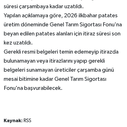
süresi çarşambaya kadar uzatıldı.
MAGAZİN
Yapılan açıklamaya göre, 2026 ilkbahar patates
üretim döneminde
Genel Tarım Sigortası Fonu'na
Nöbetçi Eczaneler
beyan edilen patates alanları için itiraz süresi son
ÖZEL HABER
kez uzatıldı.
Gerekli resmi belgeleri temin edemeyip itirazda
SAĞLIK
bulunamayan veya itirazlarını yapıp gerekli
belgeleri sunamayan üreticiler
çarşamba günü
SİYASET
mesai bitimine kadar
Genel Tarım Sigortası
SPOR
Fonu'na
başvurabilecek.
TATLISU
TEKNOLOJİ
Kaynak:
RSS