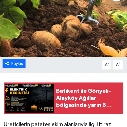
ESENTEPE
GAZİMAĞUSA
GİRNE
GÜNDEM
Paylaş
-
+
A
A
GÜNEY KIBRIS
İÇ HABERLER
Batıkent ile Gönyeli-
KÜLTÜR SANAT
Alayköy Ağıllar
bölgesinde yarın 6
LAPTA
saatlik elektrik
kesintisi:
Üreticilerin patates ekim alanlarıyla ilgili itiraz
LEFKOŞA