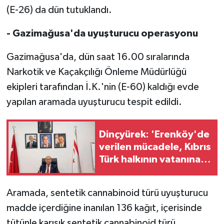
TİCARET
(E-26) da dün tutuklandı.
YAŞAM
- Gazimağusa'da uyuşturucu operasyonu
Gazimağusa'da, dün saat 16.00 sıralarında
Narkotik ve Kaçakçılığı Önleme Müdürlüğü
ekipleri tarafından İ.K.'nin (E-60) kaldığı evde
yapılan aramada uyuşturucu tespit edildi.
Dinçyürek: 'Erenköy'de
verilen mücadele, Kıbrıs
Türk halkının vatanına
sahip çıkma iradesinin
en güçlü
Aramada, sentetik cannabinoid türü uyuşturucu
göstergelerinden
madde içerdiğine inanılan 136 kağıt, içerisinde
tütünle karışık sentetik cannabinoid türü