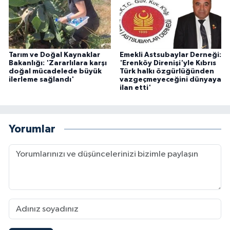
Tarım ve Doğal Kaynaklar
Emekli Astsubaylar Derneği:
Bakanlığı: 'Zararlılara karşı
'Erenköy Direnişi'yle Kıbrıs
doğal mücadelede büyük
Türk halkı özgürlüğünden
ilerleme sağlandı'
vazgeçmeyeceğini dünyaya
ilan etti'
Yorumlar