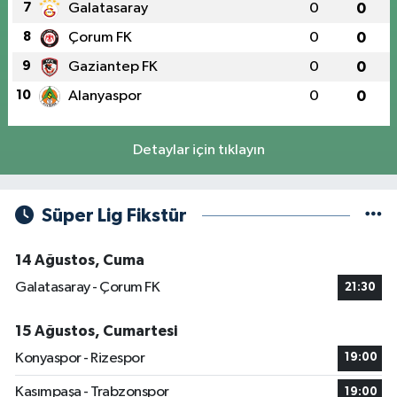
7
Galatasaray
0
0
8
Çorum FK
0
0
9
Gaziantep FK
0
0
10
Alanyaspor
0
0
Detaylar için tıklayın
Süper Lig Fikstür
14 Ağustos, Cuma
Galatasaray - Çorum FK
21:30
15 Ağustos, Cumartesi
Konyaspor - Rizespor
19:00
Kasımpaşa - Trabzonspor
19:00