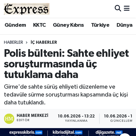
ALAYKÖY
Hava Durumu
Gündem
KKTC
Güney Kıbrıs
Türkiye
Dünya
ALSANCAK
Trafik Durumu
HABERLER
İÇ HABERLER
Polis bülteni: Sahte ehliyet
BİLİM
Süper Lig Puan Durumu ve Fikstür
soruşturmasında üç
ÇATALKÖY
Tüm Manşetler
tutuklama daha
DÜNYA
Son Dakika Haberleri
Girne'de sahte sürüş ehliyeti düzenleme ve
tedavüle sürme soruşturması kapsamında üç kişi
EĞİTİM
Haber Arşivi
daha tutuklandı.
EKONOMİ
HABER MERKEZI
10.06.2026 - 13:22
10.06.2026 - 13
EDITÖR
YAYINLANMA
GÜNCELLEME
ENGLISH