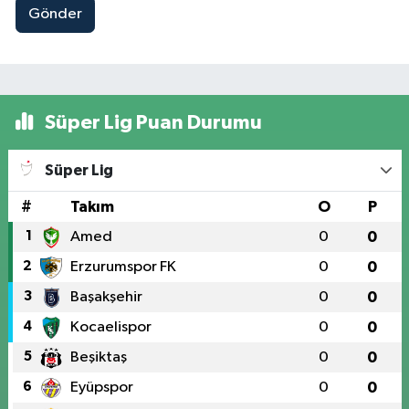
Gönder
Süper Lig Puan Durumu
Süper Lig
#
Takım
O
P
1
Amed
0
0
2
Erzurumspor FK
0
0
3
Başakşehir
0
0
4
Kocaelispor
0
0
5
Beşiktaş
0
0
6
Eyüpspor
0
0