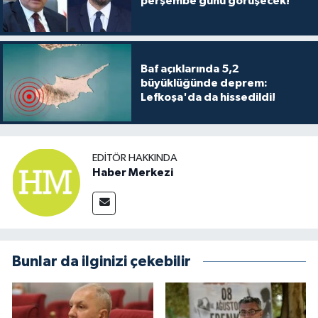
perşembe günü görüşecek!
Baf açıklarında 5,2
büyüklüğünde deprem:
Lefkoşa'da da hissedildi!
EDITÖR HAKKINDA
Haber Merkezi
Bunlar da ilginizi çekebilir