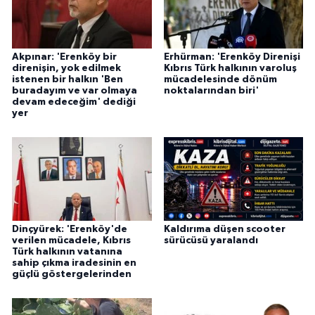
Akpınar: 'Erenköy bir
Erhürman: 'Erenköy Direnişi
direnişin, yok edilmek
Kıbrıs Türk halkının varoluş
istenen bir halkın 'Ben
mücadelesinde dönüm
buradayım ve var olmaya
noktalarından biri'
devam edeceğim' dediği
yer
Dinçyürek: 'Erenköy'de
Kaldırıma düşen scooter
verilen mücadele, Kıbrıs
sürücüsü yaralandı
Türk halkının vatanına
sahip çıkma iradesinin en
güçlü göstergelerinden