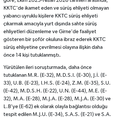
göre, Ekim 2025-Nisan 2026 tarihleri arasında,
KKTC'de ikamet eden ve sürüş ehliyeti olmayan
MAGAZİN
yabancı uyruklu kişilere KKTC sürüş ehliyeti
çıkarmak amacıyla yurt dışında sahte sürüş
Nöbetçi Eczaneler
ehliyetleri düzenleme ve Girne'de faaliyet
ÖZEL HABER
gösteren bir şoför okuluna ibraz ederek KKTC
sürüş ehliyetine çevrilmesi olayına ilişkin daha
SAĞLIK
önce 14 kişi tutuklanmıştı.
SİYASET
Yürütülen ileri soruşturmada, daha önce
tutuklanan M.R. (E-32), M.D.S.I. (E-30), J.İ. (E-
SPOR
33), U.B. (E-23), I.H.S. (E-24), Z.M. (E-35), S.U.
(E-42), M.D.S.H. (E-22), U.N. (E-44), M.E. (E-
TATLISU
32), M.A. (E-28), M.J.A. (E-28), M.J.A. (E-30) ve
TEKNOLOJİ
L.B'ye (E-62) ek olarak olayla bağlantısı olduğu
tespit edilen M.J.U. (E-34), S.A.S. (E-21) ve S.A.