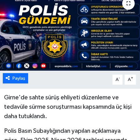
ESENTEPE
GAZİMAĞUSA
GİRNE
GÜNDEM
GÜNEY KIBRIS
Paylaş
-
+
A
A
İÇ HABERLER
Girne'de sahte sürüş ehliyeti düzenleme ve
tedavüle sürme soruşturması kapsamında üç kişi
KÜLTÜR SANAT
daha tutuklandı.
LAPTA
Polis Basın Subaylığından yapılan açıklamaya
LEFKOŞA