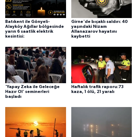
Batıkent ile Gönyeli-
Girne'de bıçaklı saldırı: 40
Alayköy Ağıllar bölgesinde
yaşındaki Nizam
yarın 6 saatlik elektrik
Allanazarov hayatını
kesintisi:
kaybetti
'Yapay Zeka ile Geleceğe
Haftalık trafik raporu:73
Hazır Ol' seminerleri
kaza, 1 ölü, 21 yaralı
başladı