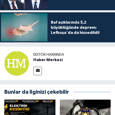
Baf açıklarında 5,2
büyüklüğünde deprem:
Lefkoşa'da da hissedildi!
EDITÖR HAKKINDA
Haber Merkezi
Bunlar da ilginizi çekebilir