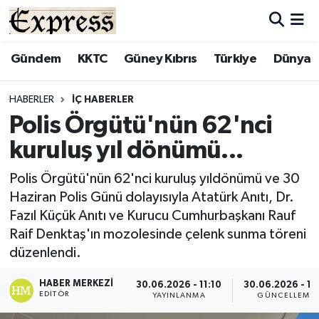
ALAYKÖY
Hava Durumu
Gündem
KKTC
Güney Kıbrıs
Türkiye
Dünya
ALSANCAK
Trafik Durumu
HABERLER
İÇ HABERLER
Polis Örgütü'nün 62'nci
BİLİM
Süper Lig Puan Durumu ve Fikstür
kuruluş yıl dönümü...
ÇATALKÖY
Tüm Manşetler
Polis Örgütü'nün 62'nci kuruluş yıldönümü ve 30
Haziran Polis Günü dolayısıyla Atatürk Anıtı, Dr.
DÜNYA
Son Dakika Haberleri
Fazıl Küçük Anıtı ve Kurucu Cumhurbaşkanı Rauf
Raif Denktaş'ın mozolesinde çelenk sunma töreni
EĞİTİM
Haber Arşivi
düzenlendi.
EKONOMİ
HABER MERKEZI
30.06.2026 - 11:10
30.06.2026 - 11
EDITÖR
YAYINLANMA
GÜNCELLEME
ENGLISH