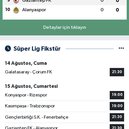
9
Gaziantep FK
0
0
10
Alanyaspor
0
0
Detaylar için tıklayın
Süper Lig Fikstür
14 Ağustos, Cuma
Galatasaray - Çorum FK
21:30
15 Ağustos, Cumartesi
Konyaspor - Rizespor
19:00
Kasımpaşa - Trabzonspor
19:00
Gençlerbirliği S.K. - Fenerbahçe
21:30
Gaziantep FK - Alanyaspor
21:30