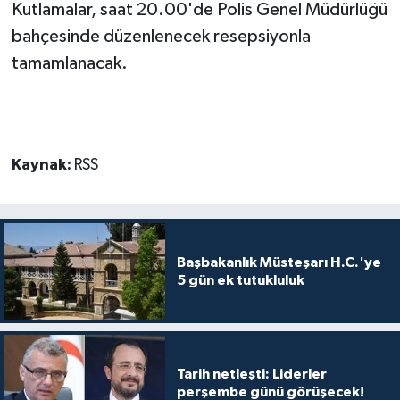
TİCARET
Kutlamalar, saat 20.00'de Polis Genel Müdürlüğü
bahçesinde düzenlenecek resepsiyonla
YAŞAM
tamamlanacak.
Kaynak:
RSS
Başbakanlık Müsteşarı H.C.'ye
5 gün ek tutukluluk
Tarih netleşti: Liderler
perşembe günü görüşecek!