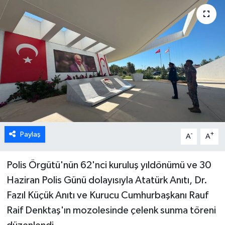
ESENTEPE
GAZİMAĞUSA
GİRNE
GÜNDEM
GÜNEY KIBRIS
Paylaş
-
+
A
A
İÇ HABERLER
Polis Örgütü'nün 62'nci kuruluş yıldönümü ve 30
KÜLTÜR SANAT
Haziran Polis Günü dolayısıyla Atatürk Anıtı, Dr.
Fazıl Küçük Anıtı ve Kurucu Cumhurbaşkanı Rauf
LAPTA
Raif Denktaş'ın mozolesinde çelenk sunma töreni
LEFKOŞA