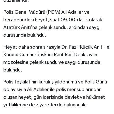
düzenlendi.
Polis Genel Müdürü (PGM) Ali Adalıer ve
MAGAZİN
beraberindeki heyet, saat 09.00'da ilk olarak
Nöbetçi Eczaneler
Atatürk Anıtı'na çelenk sundu, ardından saygı
duruşunda bulundu.
ÖZEL HABER
Heyet daha sonra sırasıyla Dr. Fazıl Küçük Anıtı ile
SAĞLIK
Kurucu Cumhurbaşkanı Rauf Raif Denktaş'ın
mozolesine çelenk sundu ve saygı duruşunda
SİYASET
bulundu.
SPOR
Polis teşkilatının kuruluş yıldönümü ve Polis Günü
dolayısıyla Ali Adalıer ile polis mensuplarından
TATLISU
oluşan heyet, gün içerisinde devlet ve hükümet
TEKNOLOJİ
yetkililerine de ziyaretlerde bulunacak.