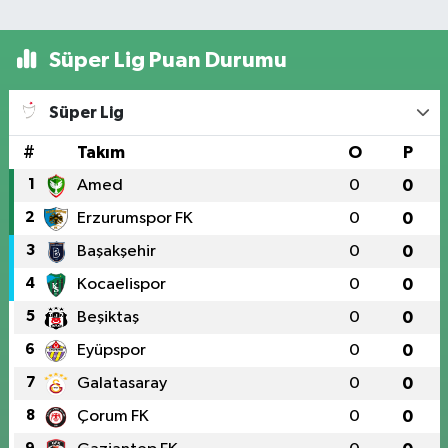
Süper Lig Puan Durumu
Süper Lig
#
Takım
O
P
1
Amed
0
0
2
Erzurumspor FK
0
0
3
Başakşehir
0
0
4
Kocaelispor
0
0
5
Beşiktaş
0
0
6
Eyüpspor
0
0
7
Galatasaray
0
0
8
Çorum FK
0
0