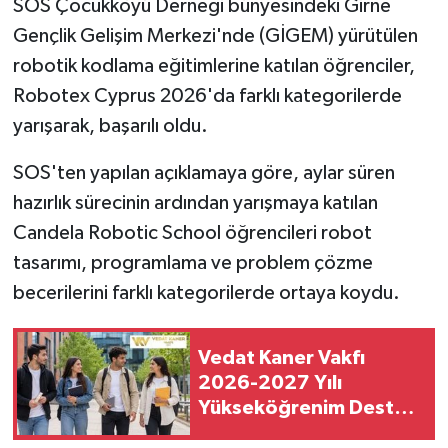
SOS Çocukköyü Derneği bünyesindeki Girne
Gençlik Gelişim Merkezi'nde (GİGEM) yürütülen
MAGAZİN
robotik kodlama eğitimlerine katılan öğrenciler,
Robotex Cyprus 2026'da farklı kategorilerde
Nöbetçi Eczaneler
yarışarak, başarılı oldu.
ÖZEL HABER
SOS'ten yapılan açıklamaya göre, aylar süren
SAĞLIK
hazırlık sürecinin ardından yarışmaya katılan
Candela Robotic School öğrencileri robot
SİYASET
tasarımı, programlama ve problem çözme
becerilerini farklı kategorilerde ortaya koydu.
SPOR
TATLISU
Vedat Kaner Vakfı
2026-2027 Yılı
TEKNOLOJİ
Yükseköğrenim Destek
Bursu Başvuruları