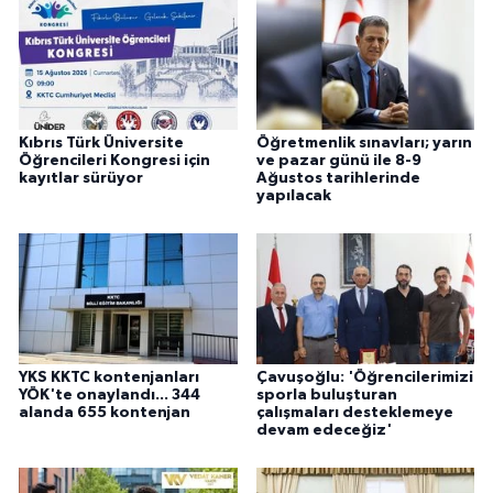
Kıbrıs Türk Üniversite
Öğretmenlik sınavları; yarın
Öğrencileri Kongresi için
ve pazar günü ile 8-9
kayıtlar sürüyor
Ağustos tarihlerinde
yapılacak
YKS KKTC kontenjanları
Çavuşoğlu: 'Öğrencilerimizi
YÖK'te onaylandı... 344
sporla buluşturan
alanda 655 kontenjan
çalışmaları desteklemeye
devam edeceğiz'