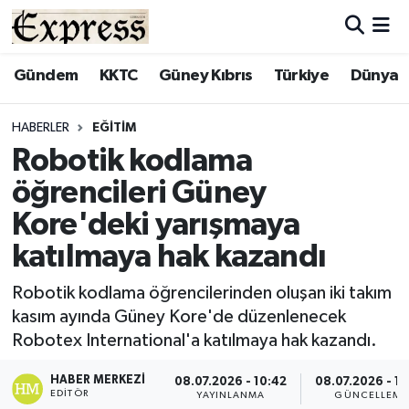
ALAYKÖY
Hava Durumu
Gündem
KKTC
Güney Kıbrıs
Türkiye
Dünya
ALSANCAK
Trafik Durumu
HABERLER
EĞITIM
Robotik kodlama
BİLİM
Süper Lig Puan Durumu ve Fikstür
öğrencileri Güney
ÇATALKÖY
Tüm Manşetler
Kore'deki yarışmaya
katılmaya hak kazandı
DÜNYA
Son Dakika Haberleri
Robotik kodlama öğrencilerinden oluşan iki takım
EĞİTİM
Haber Arşivi
kasım ayında Güney Kore'de düzenlenecek
Robotex International'a katılmaya hak kazandı.
EKONOMİ
HABER MERKEZI
08.07.2026 - 10:42
08.07.2026 - 10
ENGLISH
EDITÖR
YAYINLANMA
GÜNCELLEME