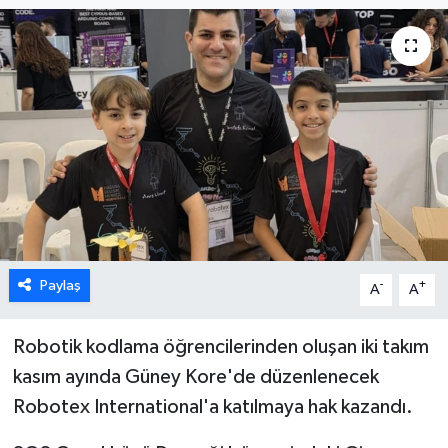
ESENTEPE
GAZİMAĞUSA
GİRNE
GÜNDEM
GÜNEY KIBRIS
Paylaş
-
+
A
A
İÇ HABERLER
KÜLTÜR SANAT
Robotik kodlama öğrencilerinden oluşan iki takım
kasım ayında Güney Kore'de düzenlenecek
LAPTA
Robotex International'a katılmaya hak kazandı.
LEFKOŞA