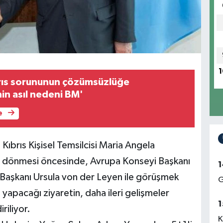
1
rıs sorununun çözümsüzlüğe
in asıl nedeni BM'
e
ıbrıs Kişisel Temsilcisi Maria Angela
ya dönmesi öncesinde, Avrupa Konseyi Başkanı
1
aşkanı Ursula von der Leyen ile görüşmek
G
apacağı ziyaretin, daha ileri gelişmeler
1
riliyor.
K