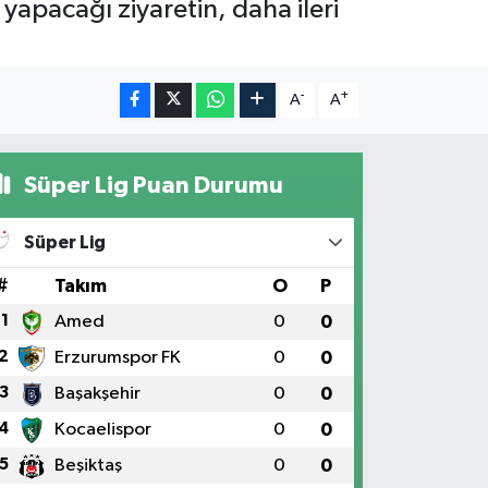
apacağı ziyaretin, daha ileri
-
+
A
A
Süper Lig Puan Durumu
Süper Lig
#
Takım
O
P
1
Amed
0
0
2
Erzurumspor FK
0
0
3
Başakşehir
0
0
4
Kocaelispor
0
0
5
Beşiktaş
0
0