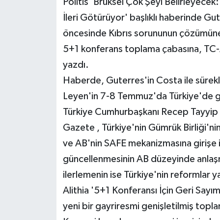
Politis 'Brüksel Çok Şeyi Belirleyecek
TİCARET
İleri Götürüyor' başlıklı haberinde G
YAŞAM
öncesinde Kıbrıs sorununun çözümüne 
5+1 konferans toplama çabasına, TC-AB
yazdı.
Haberde, Guterres'in Costa ile sürek
Leyen'in 7-8 Temmuz'da Türkiye'de g
Türkiye Cumhurbaşkanı Recep Tayyip E
Gazete , Türkiye'nin Gümrük Birliği'ni
ve AB'nin SAFE mekanizmasına girişe il
güncellenmesinin AB düzeyinde anlaşm
ilerlemenin ise Türkiye'nin reformlar
Alithia '5+1 Konferansı İçin Geri Sayı
yeni bir gayriresmi genişletilmiş topla