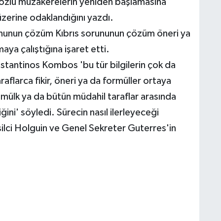
e özlü müzakerelerin yeniden başlamasına
üzerine odaklandığını yazdı.
ununun çözüm Kıbrıs sorununun çözüm öneri ya
maya çalıştığına işaret etti.
stantinos Kombos 'bu tür bilgilerin çok da
aflarca fikir, öneri ya da formüller ortaya
 mülk ya da bütün müdahil taraflar arasında
ini' söyledi. Sürecin nasıl ilerleyeceği
silci Holguin ve Genel Sekreter Guterres'in