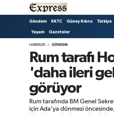
ALAYKÖY
Hava Durumu
Gündem
KKTC
Güney Kıbrıs
Türkiye
Yaşam
Gazeteler
ALSANCAK
Trafik Durumu
BİLİM
Süper Lig Puan Durumu ve Fikstür
HABERLER
GÜNDEM
Rum tarafı Ho
ÇATALKÖY
Tüm Manşetler
'daha ileri ge
DÜNYA
Son Dakika Haberleri
görüyor
EĞİTİM
Haber Arşivi
EKONOMİ
Rum tarafında BM Genel Sekreter
için Ada'ya dönmesi öncesinde
ENGLISH