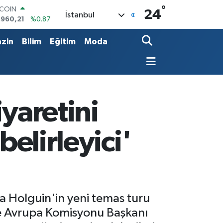
.960,21
%0.87
°
24
LAR
İstanbul
,7436
%0.18
RO
zin
Bilim
Eğitim
Moda
,2510
%0.32
ERLİN
,4811
%0.38
AM ALTIN
60.55
%0.03
ST100
iyaretini
.779
%-14
belirleyici'
la Holguin'in yeni temas turu
ve Avrupa Komisyonu Başkanı