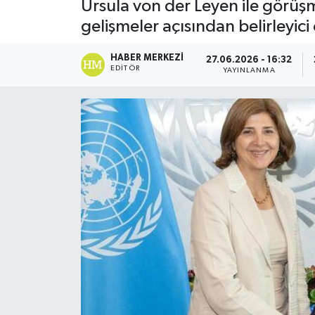
Ursula von der Leyen ile görüş
gelişmeler açısından belirleyici
ESENTEPE
HABER MERKEZI
GAZİMAĞUSA
27.06.2026 - 16:32
EDITÖR
YAYINLANMA
GİRNE
GÜNDEM
GÜNEY KIBRIS
İÇ HABERLER
KÜLTÜR SANAT
LAPTA
LEFKOŞA