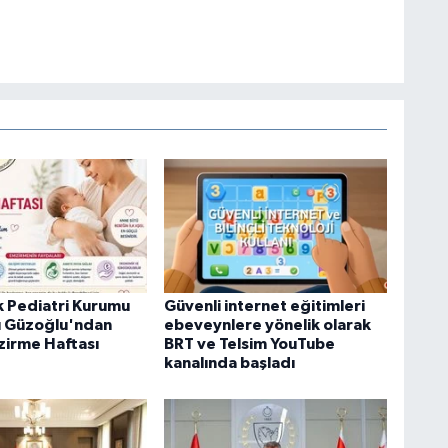
rk Pediatri Kurumu
Güvenli internet eğitimleri
ı Güzoğlu'ndan
ebeveynlere yönelik olarak
irme Haftası
BRT ve Telsim YouTube
kanalında başladı