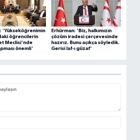
: 'Yükseköğrenimin
Erhürman: 'Biz, halkımızın
aki öğrencilerin
çözüm iradesi çerçevesinde
t Meclisi'nde
hazırız. Bunu açıkça söyledik.
pması önemli'
Gerisi laf-ı güzaf'