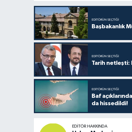
EDITÖRÜN SEÇTIĞI
Başbakanlık Mü
EDITÖRÜN SEÇTIĞI
Tarih netleşti
EDITÖRÜN SEÇTIĞI
Baf açıkların
da hissedildi!
EDITÖR HAKKINDA