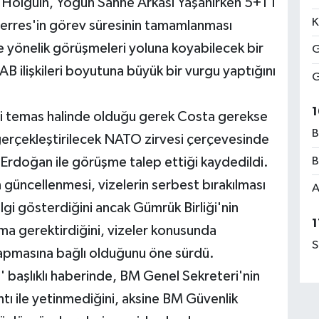
: Holguin, Yoğun Sahne Arkası Yaşanırken 5+1'i
K
uterres'in görev süresinin tamamlanması
yönelik görüşmeleri yoluna koyabilecek bir
G
 ilişkileri boyutuna büyük bir vurgu yaptığını
G
1
li temas halinde olduğu gerek Costa gerekse
B
erçekleştirilecek NATO zirvesi çerçevesinde
rdoğan ile görüşme talep ettiği kaydedildi.
B
n güncellenmesi, vizelerin serbest bırakılması
A
gi gösterdiğini ancak Gümrük Birliği'nin
1
a gerektirdiğini, vizeler konusunda
S
 yapmasına bağlı olduğunu öne sürdü.
m' başlıklı haberinde, BM Genel Sekreteri'nin
ntı ile yetinmediğini, aksine BM Güvenlik