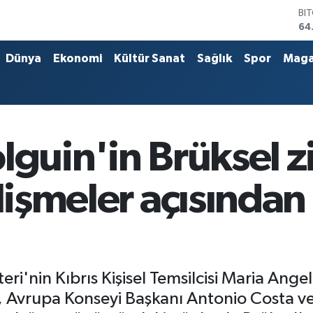
64
DO
47
EU
Dünya
Ekonomi
Kültür Sanat
Sağlık
Spor
Maga
55
ST
64
GR
66
Bİ
lguin'in Brüksel z
13
lişmeler açısından 
i'nin Kıbrıs Kişisel Temsilcisi Maria Ange
, Avrupa Konseyi Başkanı Antonio Costa 