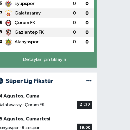
6
Eyüpspor
0
0
7
Galatasaray
0
0
8
Çorum FK
0
0
9
Gaziantep FK
0
0
0
Alanyaspor
0
0
Detaylar için tıklayın
Süper Lig Fikstür
4 Ağustos, Cuma
alatasaray - Çorum FK
21:30
5 Ağustos, Cumartesi
onyaspor - Rizespor
19:00