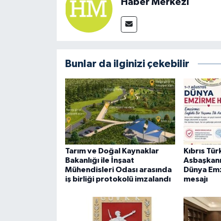
Haber Merkezi
Bunlar da ilginizi çekebilir
Tarım ve Doğal Kaynaklar
Kıbrıs Tü
Bakanlığı ile İnşaat
Asbaşkan
Mühendisleri Odası arasında
Dünya Emz
iş birliği protokolü imzalandı
mesajı