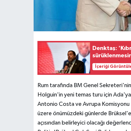
MAGAZİN
Nöbetçi Eczaneler
ÖZEL HABER
Denktaş: 'Kıb
sürüklenmesin
SAĞLIK
İçeriği Görüntül
SİYASET
Rum tarafında BM Genel Sekreteri'nin K
SPOR
Holguin'in yeni temas turu için Ada'
TATLISU
Antonio Costa ve Avrupa Komisyonu B
üzere önümüzdeki günlerde Brüksel'e y
TEKNOLOJİ
açısından belirleyici olacağı değerlendi