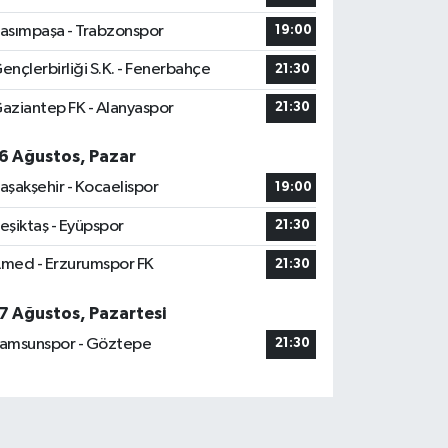
asımpaşa - Trabzonspor
19:00
ençlerbirliği S.K. - Fenerbahçe
21:30
aziantep FK - Alanyaspor
21:30
6 Ağustos, Pazar
aşakşehir - Kocaelispor
19:00
eşiktaş - Eyüpspor
21:30
med - Erzurumspor FK
21:30
7 Ağustos, Pazartesi
amsunspor - Göztepe
21:30