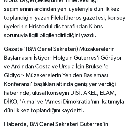
Kıbrıs'ta gerçekleştirilen milletvekilliği
seçimlerinin ardından yeni üyeleriyle dün ilk kez
MAGAZİN
toplandığını yazan Fileleftheros gazetesi, konsey
üyelerinin Hristodulidis tarafından Kıbrıs
Nöbetçi Eczaneler
sorunuyla ilgili bilgilendirildiğini yazdı.
ÖZEL HABER
Gazete '(BM Genel Sekreteri) Müzakerelerin
Başlamasını İstiyor- Holguin Guterres'i Görüyor
SAĞLIK
ve Ardından Costa ve Ursula İçin Brüksel'e
SİYASET
Gidiyor- Müzakerelerin Yeniden Başlaması
Konferansı' başlıkları altında geniş yer verdiği
SPOR
haberinde, ulusal konseyin DİSİ, AKEL, ELAM,
DİKO, 'Alma' ve 'Amesi Dimokratia'nın' katımıyla
TATLISU
dün ilk kez toplandığını kaydetti.
TEKNOLOJİ
Haberde, BM Genel Sekreteri Guterres'in