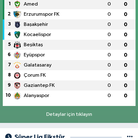
1
Amed
0
0
2
Erzurumspor FK
0
0
3
Başakşehir
0
0
4
Kocaelispor
0
0
5
Beşiktaş
0
0
6
Eyüpspor
0
0
7
Galatasaray
0
0
8
Çorum FK
0
0
9
Gaziantep FK
0
0
10
Alanyaspor
0
0
Detaylar için tıklayın
Süper Lig Fikstür