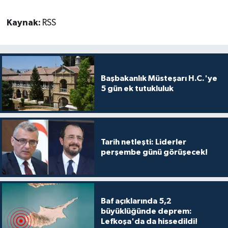
Kaynak:
RSS
Başbakanlık Müsteşarı H.C.'ye
5 gün ek tutukluluk
Tarih netleşti: Liderler
perşembe günü görüşecek!
Baf açıklarında 5,2
büyüklüğünde deprem:
Lefkoşa'da da hissedildi!