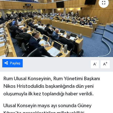
ESENTEPE
GAZİMAĞUSA
GİRNE
GÜNDEM
GÜNEY KIBRIS
Paylaş
-
+
A
A
İÇ HABERLER
Rum Ulusal Konseyinin, Rum Yönetimi Başkanı
Nikos Hristodulidis başkanlığında dün yeni
KÜLTÜR SANAT
oluşumuyla ilk kez toplandığı haber verildi.
LAPTA
Ulusal Konseyin mayıs ayı sonunda Güney
LEFKOŞA