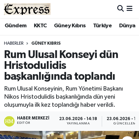
ALAYKÖY
Hava Durumu
Gündem
KKTC
Güney Kıbrıs
Türkiye
Dünya
ALSANCAK
Trafik Durumu
HABERLER
GÜNEY KIBRIS
Rum Ulusal Konseyi dün
BİLİM
Süper Lig Puan Durumu ve Fikstür
Hristodulidis
ÇATALKÖY
Tüm Manşetler
başkanlığında toplandı
DÜNYA
Son Dakika Haberleri
Rum Ulusal Konseyinin, Rum Yönetimi Başkanı
Nikos Hristodulidis başkanlığında dün yeni
EĞİTİM
Haber Arşivi
oluşumuyla ilk kez toplandığı haber verildi.
EKONOMİ
HABER MERKEZI
23.06.2026 - 14:18
23.06.2026 - 14
EDITÖR
YAYINLANMA
GÜNCELLEME
ENGLISH