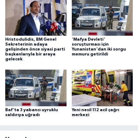
Hristodulidis, BM Genel
'Mafya Devleti'
Sekreterinin adaya
soruşturması için
gelişinden önce siyasi parti
Yunanistan'dan iki sorgu
başkanlarıyla bir araya
memuru getirildi
gelecek
Baf'ta 3 yabancı uyruklu
Yeni nesil 112 acil çağrı
saldırıya uğradı
merkezi