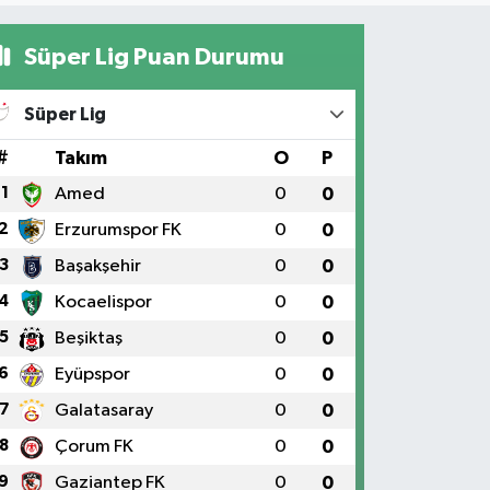
Süper Lig Puan Durumu
Süper Lig
#
Takım
O
P
1
Amed
0
0
2
Erzurumspor FK
0
0
3
Başakşehir
0
0
4
Kocaelispor
0
0
5
Beşiktaş
0
0
6
Eyüpspor
0
0
7
Galatasaray
0
0
8
Çorum FK
0
0
9
Gaziantep FK
0
0