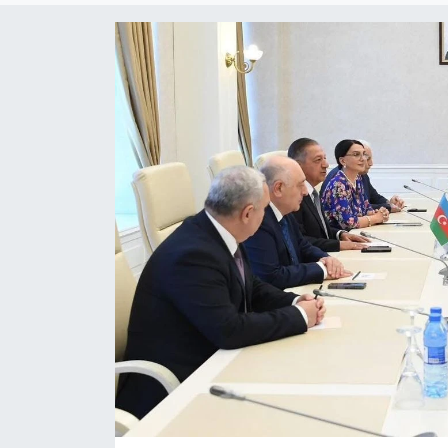
ESENTEPE
GAZİMAĞUSA
GİRNE
GÜNDEM
GÜNEY KIBRIS
İÇ HABERLER
KÜLTÜR SANAT
LAPTA
LEFKOŞA