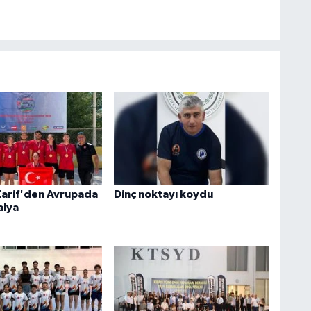
Zarif'den Avrupada
Dinç noktayı koydu
alya