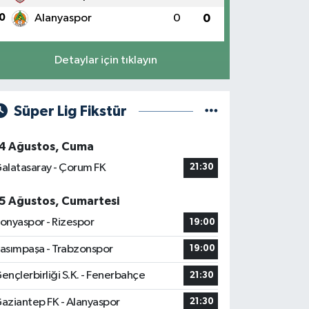
0
Alanyaspor
0
0
Detaylar için tıklayın
Süper Lig Fikstür
4 Ağustos, Cuma
alatasaray - Çorum FK
21:30
5 Ağustos, Cumartesi
onyaspor - Rizespor
19:00
asımpaşa - Trabzonspor
19:00
ençlerbirliği S.K. - Fenerbahçe
21:30
aziantep FK - Alanyaspor
21:30