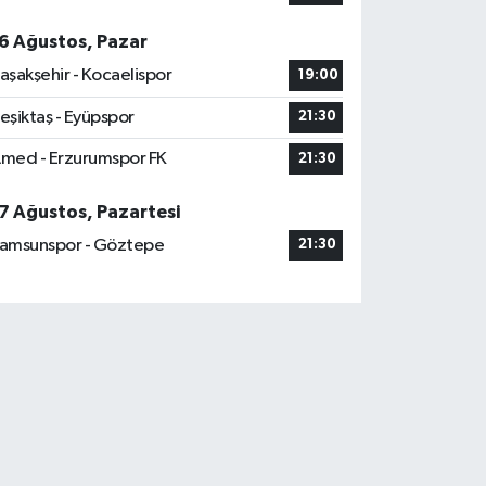
6 Ağustos, Pazar
aşakşehir - Kocaelispor
19:00
eşiktaş - Eyüpspor
21:30
med - Erzurumspor FK
21:30
7 Ağustos, Pazartesi
amsunspor - Göztepe
21:30