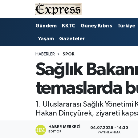
ALAYKÖY
Hava Durumu
Gündem
KKTC
Güney Kıbrıs
Türkiye
Yaşam
Gazeteler
ALSANCAK
Trafik Durumu
BİLİM
Süper Lig Puan Durumu ve Fikstür
HABERLER
SPOR
Sağlık Bakan
ÇATALKÖY
Tüm Manşetler
temaslarda b
DÜNYA
Son Dakika Haberleri
EĞİTİM
Haber Arşivi
1. Uluslararası Sağlık Yönetim
Hakan Dinçyürek, ziyareti kaps
EKONOMİ
HABER MERKEZI
04.07.2026 - 14:30
EDITÖR
ENGLISH
YAYINLANMA