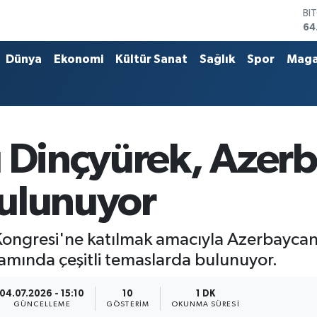
BI
64
DO
47
Dünya
Ekonomi
Kültür Sanat
Sağlık
Spor
Maga
EU
55
ST
64
GR
65
ı Dinçyürek, Azer
Bİ
13
ulunuyor
i Kongresi'ne katılmak amacıyla Azerbayca
amında çeşitli temaslarda bulunuyor.
04.07.2026 - 15:10
10
1 DK
GÜNCELLEME
GÖSTERIM
OKUNMA SÜRESI