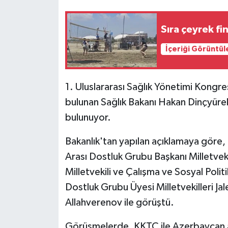
MAGAZİN
Sıra çeyrek fi
İçeriği Görüntül
Nöbetçi Eczaneler
ÖZEL HABER
1. Uluslararası Sağlık Yönetimi Kongr
bulunan Sağlık Bakanı Hakan Dinçyürek
SAĞLIK
bulunuyor.
SİYASET
Bakanlık'tan yapılan açıklamaya gör
SPOR
Arası Dostluk Grubu Başkanı Milletvek
Milletvekili ve Çalışma ve Sosyal Polit
TATLISU
Dostluk Grubu Üyesi Milletvekilleri J
Allahverenov ile görüştü.
TEKNOLOJİ
Görüşmelerde, KKTC ile Azerbaycan ar