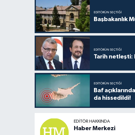
EDITÖRÜN SEÇTIĞI
Başbakanlık Mü
EDITÖRÜN SEÇTIĞI
Tarih netleşti
EDITÖRÜN SEÇTIĞI
Baf açıkların
da hissedildi!
EDITÖR HAKKINDA
Haber Merkezi