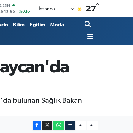
°
TCOIN
27
İstanbul
.643,95
%0.16
LAR
,6006
%0.06
zin
Bilim
Eğitim
Moda
RO
,0250
%0.02
ERLİN
,2398
%0.2
AM ALTIN
13.94
%0.32
baycan'da
ST100
.768
%48
n'da bulunan Sağlık Bakanı
-
+
A
A