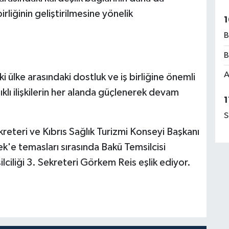
irliğinin geliştirilmesine yönelik
1
B
B
A
i ülke arasındaki dostluk ve iş birliğine önemli
lıklı ilişkilerin her alanda güçlenerek devam
1
S
eteri ve Kıbrıs Sağlık Turizmi Konseyi Başkanı
k'e temasları sırasında Bakü Temsilcisi
lciliği 3. Sekreteri Görkem Reis eşlik ediyor.