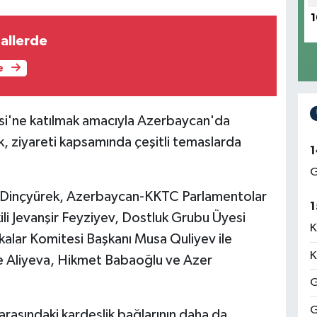
1
nallerde
e
esi'ne katılmak amacıyla Azerbaycan'da
, ziyareti kapsamında çeşitli temaslarda
1
G
e, Dinçyürek, Azerbaycan-KKTC Parlamentolar
1
ili Jevanşir Feyziyev, Dostluk Grubu Üyesi
K
ikalar Komitesi Başkanı Musa Quliyev ile
K
ale Aliyeva, Hikmet Babaoğlu ve Azer
G
G
asındaki kardeşlik bağlarının daha da