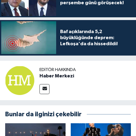
TİCARET
perşembe günü görüşecek!
YAŞAM
Baf açıklarında 5,2
büyüklüğünde deprem:
Lefkoşa'da da hissedildi!
EDITÖR HAKKINDA
Haber Merkezi
Bunlar da ilginizi çekebilir