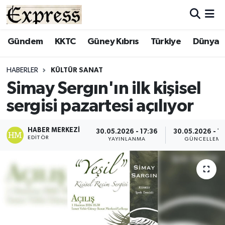
ALAYKÖY
Hava Durumu
Gündem
KKTC
Güney Kıbrıs
Türkiye
Dünya
ALSANCAK
Trafik Durumu
HABERLER
KÜLTÜR SANAT
Simay Sergın'ın ilk kişisel
BİLİM
Süper Lig Puan Durumu ve Fikstür
sergisi pazartesi açılıyor
ÇATALKÖY
Tüm Manşetler
HABER MERKEZI
30.05.2026 - 17:36
30.05.2026 - 1
EDITÖR
DÜNYA
Son Dakika Haberleri
YAYINLANMA
GÜNCELLEME
EĞİTİM
Haber Arşivi
EKONOMİ
ENGLISH