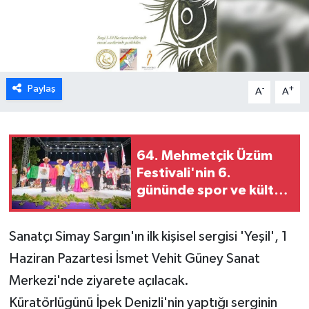
ESENTEPE
GAZİMAĞUSA
Paylaş
-
+
A
A
GİRNE
GÜNDEM
64. Mehmetçik Üzüm
GÜNEY KIBRIS
Festivali'nin 6.
gününde spor ve kültür
İÇ HABERLER
buluştu
KÜLTÜR SANAT
Sanatçı Simay Sargın'ın ilk kişisel sergisi 'Yeşil', 1
Haziran Pazartesi İsmet Vehit Güney Sanat
LAPTA
Merkezi'nde ziyarete açılacak.
Küratörlügünü İpek Denizli'nin yaptığı serginin
LEFKOŞA