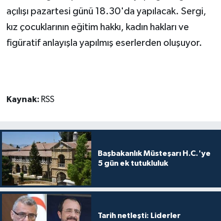
açılışı pazartesi günü 18.30'da yapılacak. Sergi,
MAGAZİN
kız çocuklarının eğitim hakkı, kadın hakları ve
figüratif anlayışla yapılmış eserlerden oluşuyor.
Nöbetçi Eczaneler
ÖZEL HABER
SAĞLIK
Kaynak:
RSS
SİYASET
SPOR
Başbakanlık Müsteşarı H.C.'ye
5 gün ek tutukluluk
TATLISU
TEKNOLOJİ
Tarih netleşti: Liderler