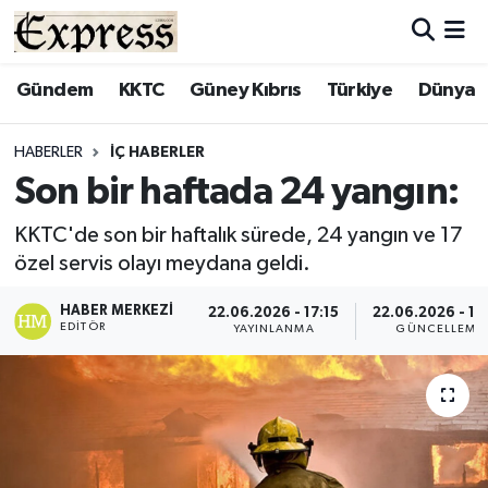
ALAYKÖY
Hava Durumu
Gündem
KKTC
Güney Kıbrıs
Türkiye
Dünya
ALSANCAK
Trafik Durumu
HABERLER
İÇ HABERLER
Son bir haftada 24 yangın:
BİLİM
Süper Lig Puan Durumu ve Fikstür
KKTC'de son bir haftalık sürede, 24 yangın ve 17
ÇATALKÖY
Tüm Manşetler
özel servis olayı meydana geldi.
DÜNYA
Son Dakika Haberleri
HABER MERKEZI
22.06.2026 - 17:15
22.06.2026 - 17
EDITÖR
YAYINLANMA
GÜNCELLEME
EĞİTİM
Haber Arşivi
EKONOMİ
ENGLISH