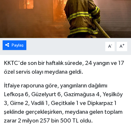
ESENTEPE
GAZİMAĞUSA
GİRNE
Paylaş
-
+
A
A
GÜNDEM
KKTC'de s
on bir haftalık sürede,
24 yangın ve 17
GÜNEY KIBRIS
özel servis olayı meydana geldi.
İÇ HABERLER
İtfaiye raporuna göre, yangınların dağılımı
Lefkoşa 6, Güzelyurt 6, Gazimağusa 4, Yeşilköy
KÜLTÜR SANAT
3, Girne 2, Vadili 1, Geçitkale 1 ve Dipkarpaz 1
şeklinde gerçekleşirken, meydana gelen toplam
LAPTA
zarar 2 milyon 257 bin 500 TL oldu.
LEFKOŞA