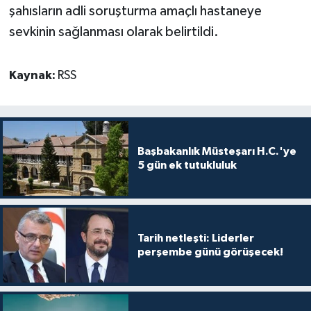
TİCARET
şahısların adli soruşturma amaçlı hastaneye
sevkinin sağlanması
olarak belirtildi.
YAŞAM
Kaynak:
RSS
Başbakanlık Müsteşarı H.C.'ye
5 gün ek tutukluluk
Tarih netleşti: Liderler
perşembe günü görüşecek!