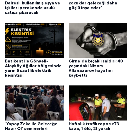
Dairesi, kullanılmış eşya ve
çocuklar geleceği daha
içkileri perakende usulü
güçlü inşa eder'
satışa çıkaracak
Batıkent ile Gönyeli-
Girne'de bıçaklı saldırı: 40
Alayköy Ağıllar bölgesinde
yaşındaki Nizam
yarın 6 saatlik elektrik
Allanazarov hayatını
kesintisi:
kaybetti
'Yapay Zeka ile Geleceğe
Haftalık trafik raporu:73
Hazır Ol' seminerleri
kaza, 1 ölü, 21 yaralı