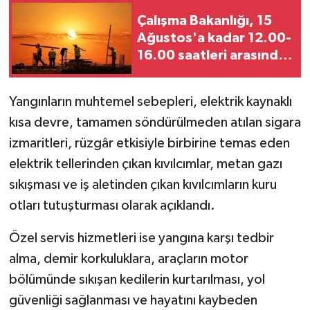
Çalışma Bakanlığı, 15
MAGAZİN
Ağustos'a kadar 12.00-
16.00 saatleri arasında
Nöbetçi Eczaneler
güneş altında çalışmayı
yasakladı
Yangınların muhtemel sebepleri, elektrik kaynaklı
ÖZEL HABER
kısa devre, tamamen söndürülmeden atılan sigara
SAĞLIK
izmaritleri, rüzgâr etkisiyle birbirine temas eden
elektrik tellerinden çıkan kıvılcımlar,
metan gazı
SİYASET
sıkışması ve iş aletinden çıkan kıvılcımların kuru
otları tutuşturması
olarak açıklandı.
SPOR
Özel servis hizmetleri ise
yangına karşı tedbir
TATLISU
alma, demir korkuluklara, araçların motor
bölümünde sıkışan kedilerin kurtarılması, yol
TEKNOLOJİ
güvenliği sağlanması ve
hayatını kaybeden