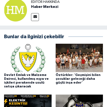
EDITÖR HAKKINDA
Haber Merkezi
Bunlar da ilginizi çekebilir
Devlet Emlak ve Malzeme
Öztürkler: 'Geçmişini bilen
Dairesi, kullanılmış eşya ve
çocuklar geleceği daha
içkileri perakende usulü
güçlü inşa eder'
satışa çıkaracak