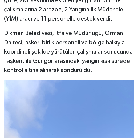
göre, sivil savunma ekipleri yangın söndürme
çalışmalarına 2 arazöz, 2 Yangına İlk Müdahale
MAGAZİN
(YİM) aracı ve 11 personelle destek verdi.
Nöbetçi Eczaneler
Dikmen Belediyesi, İtfaiye Müdürlüğü, Orman
Dairesi, askeri birlik personeli ve bölge halkıyla
ÖZEL HABER
koordineli şekilde yürütülen çalışmalar sonucunda
Taşkent ile Güngör arasındaki yangın
kısa sürede
SAĞLIK
kontrol altına alınarak söndürüldü.
SİYASET
SPOR
TATLISU
TEKNOLOJİ