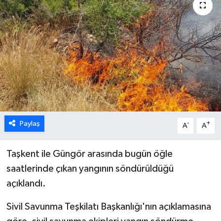
ESENTEPE
GAZİMAĞUSA
GİRNE
GÜNDEM
GÜNEY KIBRIS
Paylaş
-
+
A
A
İÇ HABERLER
Taşkent ile Güngör arasında bugün öğle
saatlerinde çıkan yangının
söndürüldüğü
KÜLTÜR SANAT
açıklandı.
LAPTA
Sivil Savunma Teşkilatı Başkanlığı'nın açıklamasına
LEFKOŞA