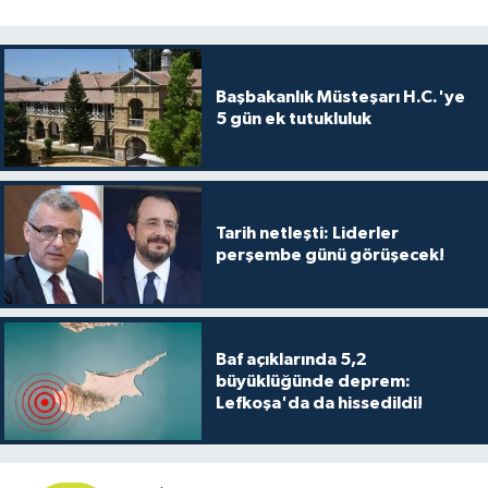
Başbakanlık Müsteşarı H.C.'ye
5 gün ek tutukluluk
Tarih netleşti: Liderler
perşembe günü görüşecek!
Baf açıklarında 5,2
büyüklüğünde deprem:
Lefkoşa'da da hissedildi!