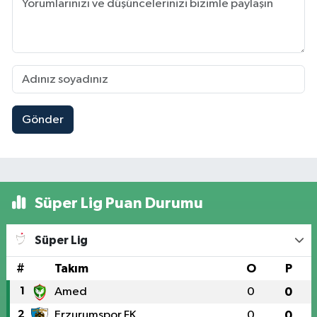
Gönder
Süper Lig Puan Durumu
Süper Lig
#
Takım
O
P
1
Amed
0
0
2
Erzurumspor FK
0
0