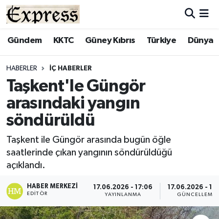
ALAYKÖY
Hava Durumu
Gündem
KKTC
Güney Kıbrıs
Türkiye
Dünya
ALSANCAK
Trafik Durumu
HABERLER
İÇ HABERLER
Taşkent'le Güngör
BİLİM
Süper Lig Puan Durumu ve Fikstür
arasındaki yangın
ÇATALKÖY
Tüm Manşetler
söndürüldü
DÜNYA
Son Dakika Haberleri
Taşkent ile Güngör arasında bugün öğle
saatlerinde çıkan yangının söndürüldüğü
EĞİTİM
Haber Arşivi
açıklandı.
EKONOMİ
HABER MERKEZI
17.06.2026 - 17:06
17.06.2026 - 17
EDITÖR
YAYINLANMA
GÜNCELLEME
ENGLISH