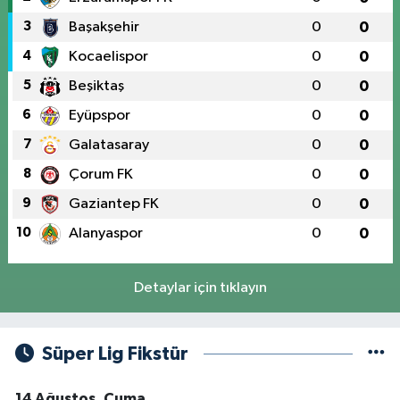
3
Başakşehir
0
0
4
Kocaelispor
0
0
5
Beşiktaş
0
0
6
Eyüpspor
0
0
7
Galatasaray
0
0
8
Çorum FK
0
0
9
Gaziantep FK
0
0
10
Alanyaspor
0
0
Detaylar için tıklayın
Süper Lig Fikstür
14 Ağustos, Cuma