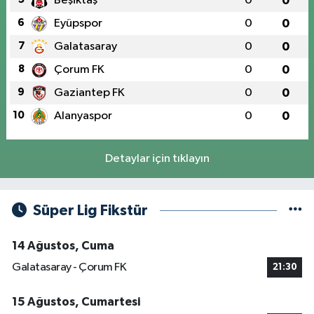
Beşiktaş
0
0
6
Eyüpspor
0
0
7
Galatasaray
0
0
8
Çorum FK
0
0
9
Gaziantep FK
0
0
10
Alanyaspor
0
0
Detaylar için tıklayın
Süper Lig Fikstür
14 Ağustos, Cuma
Galatasaray - Çorum FK
21:30
15 Ağustos, Cumartesi