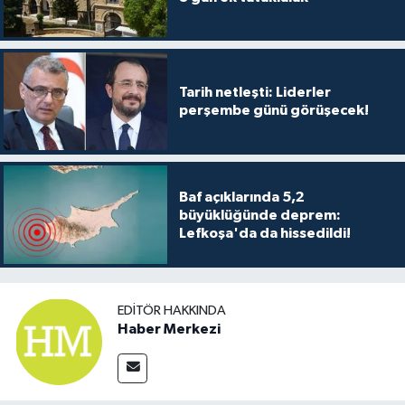
TİCARET
YAŞAM
Tarih netleşti: Liderler
perşembe günü görüşecek!
Baf açıklarında 5,2
büyüklüğünde deprem:
Lefkoşa'da da hissedildi!
EDITÖR HAKKINDA
Haber Merkezi