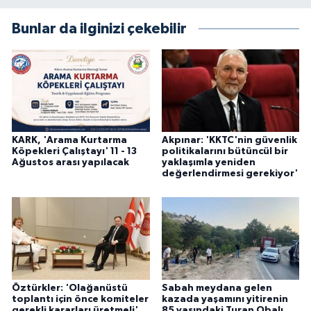
Bunlar da ilginizi çekebilir
KARK, 'Arama Kurtarma
Akpınar: 'KKTC'nin güvenlik
Köpekleri Çalıştayı' 11 - 13
politikalarını bütüncül bir
Ağustos arası yapılacak
yaklaşımla yeniden
değerlendirmesi gerekiyor'
Öztürkler: 'Olağanüstü
Sabah meydana gelen
toplantı için önce komiteler
kazada yaşamını yitirenin
gerekli kararları üretmeli'
85 yaşındaki Turan Obalı