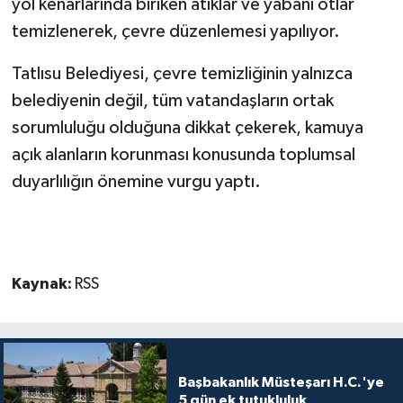
yol kenarlarında biriken atıklar ve yabani otlar
temizlenerek, çevre düzenlemesi yapılıyor.
MAGAZİN
Tatlısu Belediyesi, çevre temizliğinin yalnızca
Nöbetçi Eczaneler
belediyenin değil, tüm vatandaşların ortak
sorumluluğu olduğuna dikkat çekerek, kamuya
ÖZEL HABER
açık alanların korunması konusunda toplumsal
SAĞLIK
duyarlılığın önemine vurgu yaptı.
SİYASET
SPOR
Kaynak:
RSS
TATLISU
TEKNOLOJİ
Başbakanlık Müsteşarı H.C.'ye
5 gün ek tutukluluk