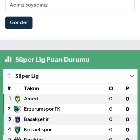
Gönder
Süper Lig Puan Durumu
Süper Lig
#
Takım
O
P
1
Amed
0
0
2
Erzurumspor FK
0
0
3
Başakşehir
0
0
4
Kocaelispor
0
0
5