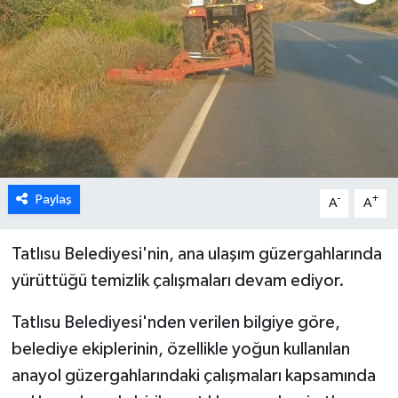
ESENTEPE
GAZİMAĞUSA
GİRNE
GÜNDEM
Paylaş
-
+
A
A
GÜNEY KIBRIS
Tatlısu Belediyesi'nin, ana ulaşım güzergahlarında
İÇ HABERLER
yürüttüğü temizlik çalışmaları devam ediyor.
KÜLTÜR SANAT
Tatlısu Belediyesi'nden verilen bilgiye göre,
belediye ekiplerinin, özellikle yoğun kullanılan
LAPTA
anayol güzergahlarındaki çalışmaları kapsamında
LEFKOŞA