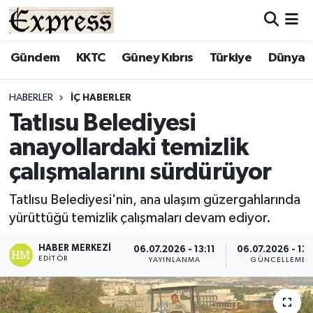
ALAYKÖY
Hava Durumu
Gündem
KKTC
Güney Kıbrıs
Türkiye
Dünya
ALSANCAK
Trafik Durumu
HABERLER
İÇ HABERLER
Tatlısu Belediyesi
BİLİM
Süper Lig Puan Durumu ve Fikstür
anayollardaki temizlik
ÇATALKÖY
Tüm Manşetler
çalışmalarını sürdürüyor
DÜNYA
Son Dakika Haberleri
Tatlısu Belediyesi'nin, ana ulaşım güzergahlarında
yürüttüğü temizlik çalışmaları devam ediyor.
EĞİTİM
Haber Arşivi
HABER MERKEZI
06.07.2026 - 13:11
06.07.2026 - 13:
EDITÖR
YAYINLANMA
GÜNCELLEME
EKONOMİ
ENGLISH