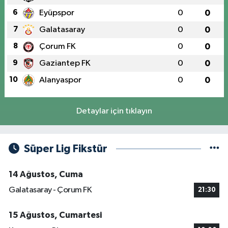
6
Eyüpspor
0
0
7
Galatasaray
0
0
8
Çorum FK
0
0
9
Gaziantep FK
0
0
10
Alanyaspor
0
0
Detaylar için tıklayın
Süper Lig Fikstür
14 Ağustos, Cuma
Galatasaray - Çorum FK
21:30
15 Ağustos, Cumartesi