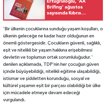
Ertuğruloğlu, 'AA
TİCARET
Brifing' ağustos
sayısında Kıbrıs
YAŞAM
sorununa ilişkin
analizini paylaştı
'Bir ülkenin çocuklarına sunduğu yaşam koşulları, o
ülkenin geleceğe ne kadar hazır olduğunun en
önemli göstergesidir. Çocukların güvenli, sağlıklı,
eşit ve nitelikli bir yaşam hakkına erişebilmesi
devletin ve toplumun ortak sorumluluğudur.'
denilen açıklamada, TDP'nin her çocuğun güven
içinde büyüyebildiği, nitelikli eğitime ulaşabildiği,
istismar ve şiddetten korunduğu, sosyal ve
kültürel yaşamın eşit bir parçası olabildiği bir ülke
için mücadele etmeye devam edeceği
vurgulandı.