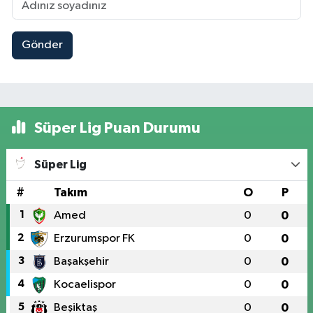
Gönder
Süper Lig Puan Durumu
Süper Lig
#
Takım
O
P
1
Amed
0
0
2
Erzurumspor FK
0
0
3
Başakşehir
0
0
4
Kocaelispor
0
0
5
Beşiktaş
0
0