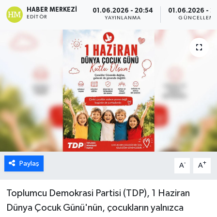
HABER MERKEZI
01.06.2026 - 20:54
01.06.2026 - 2
ESENTEPE
EDITÖR
YAYINLANMA
GÜNCELLEM
GAZİMAĞUSA
GİRNE
GÜNDEM
GÜNEY KIBRIS
İÇ HABERLER
Paylaş
-
+
KÜLTÜR SANAT
A
A
LAPTA
Toplumcu Demokrasi Partisi (TDP), 1 Haziran
Dünya Çocuk Günü'nün, çocukların yalnızca
LEFKOŞA