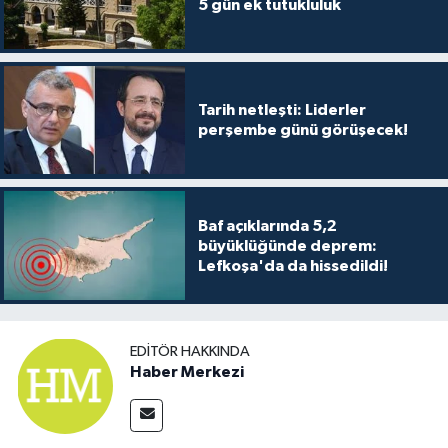
5 gün ek tutukluluk
Tarih netleşti: Liderler
perşembe günü görüşecek!
Baf açıklarında 5,2
büyüklüğünde deprem:
Lefkoşa'da da hissedildi!
EDITÖR HAKKINDA
Haber Merkezi