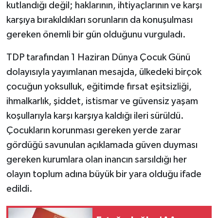
kutlandığı değil; haklarının, ihtiyaçlarının ve karşı
karşıya bırakıldıkları sorunların da konuşulması
MAGAZİN
gereken önemli bir gün olduğunu vurguladı.
Nöbetçi Eczaneler
TDP tarafından 1 Haziran Dünya Çocuk Günü
dolayısıyla yayımlanan mesajda, ülkedeki birçok
ÖZEL HABER
çocuğun yoksulluk, eğitimde fırsat eşitsizliği,
SAĞLIK
ihmalkarlık, şiddet, istismar ve güvensiz yaşam
koşullarıyla karşı karşıya kaldığı ileri sürüldü.
SİYASET
Çocukların korunması gereken yerde zarar
gördüğü savunulan açıklamada güven duyması
SPOR
gereken kurumlara olan inancın sarsıldığı her
TATLISU
olayın toplum adına büyük bir yara olduğu ifade
edildi.
TEKNOLOJİ