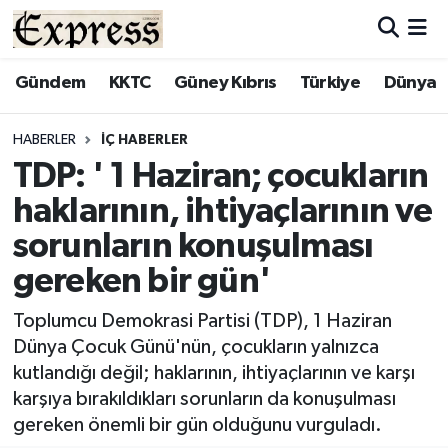
ALAYKÖY
Hava Durumu
Gündem
KKTC
Güney Kıbrıs
Türkiye
Dünya
ALSANCAK
Trafik Durumu
HABERLER
İÇ HABERLER
TDP: ' 1 Haziran; çocukların
BİLİM
Süper Lig Puan Durumu ve Fikstür
haklarının, ihtiyaçlarının ve
ÇATALKÖY
Tüm Manşetler
sorunların konuşulması
gereken bir gün'
DÜNYA
Son Dakika Haberleri
Toplumcu Demokrasi Partisi (TDP), 1 Haziran
EĞİTİM
Haber Arşivi
Dünya Çocuk Günü'nün, çocukların yalnızca
kutlandığı değil; haklarının, ihtiyaçlarının ve karşı
EKONOMİ
karşıya bırakıldıkları sorunların da konuşulması
gereken önemli bir gün olduğunu vurguladı.
ENGLISH