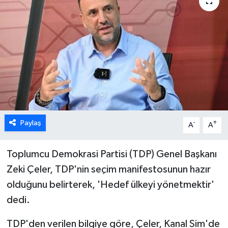
ESENTEPE
GAZİMAĞUSA
GİRNE
GÜNDEM
GÜNEY KIBRIS
Paylaş
-
+
A
A
İÇ HABERLER
Toplumcu Demokrasi Partisi (TDP) Genel Başkanı
Zeki Çeler, TDP'nin seçim manifestosunun hazır
KÜLTÜR SANAT
olduğunu belirterek, 'Hedef ülkeyi yönetmektir'
dedi.
LAPTA
TDP'den verilen bilgiye göre, Çeler, Kanal Sim'de
LEFKOŞA