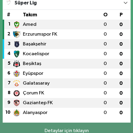
Süper Lig
#
Takım
O
P
1
Amed
0
0
2
Erzurumspor FK
0
0
3
Başakşehir
0
0
4
Kocaelispor
0
0
5
Beşiktaş
0
0
6
Eyüpspor
0
0
7
Galatasaray
0
0
8
Çorum FK
0
0
9
Gaziantep FK
0
0
10
Alanyaspor
0
0
Detaylar için tıklayın