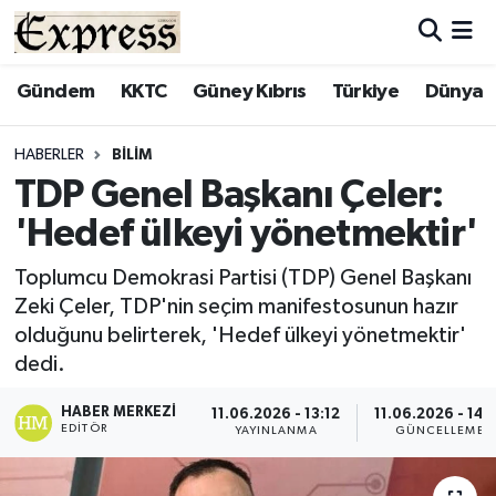
ALAYKÖY
Hava Durumu
Gündem
KKTC
Güney Kıbrıs
Türkiye
Dünya
ALSANCAK
Trafik Durumu
HABERLER
BILIM
TDP Genel Başkanı Çeler:
BİLİM
Süper Lig Puan Durumu ve Fikstür
'Hedef ülkeyi yönetmektir'
ÇATALKÖY
Tüm Manşetler
Toplumcu Demokrasi Partisi (TDP) Genel Başkanı
Zeki Çeler, TDP'nin seçim manifestosunun hazır
DÜNYA
Son Dakika Haberleri
olduğunu belirterek, 'Hedef ülkeyi yönetmektir'
dedi.
EĞİTİM
Haber Arşivi
HABER MERKEZI
11.06.2026 - 13:12
11.06.2026 - 14:
EKONOMİ
EDITÖR
YAYINLANMA
GÜNCELLEME
ENGLISH