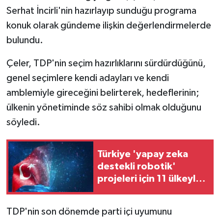
Serhat İncirli'nin hazırlayıp sunduğu programa
MAGAZİN
konuk olarak gündeme ilişkin değerlendirmelerde
bulundu.
Nöbetçi Eczaneler
Çeler, TDP'nin seçim hazırlıklarını sürdürdüğünü,
ÖZEL HABER
genel seçimlere kendi adayları ve kendi
amblemiyle gireceğini belirterek, hedeflerinin;
SAĞLIK
ülkenin yönetiminde söz sahibi olmak olduğunu
söyledi.
SİYASET
SPOR
Türkiye 'yapay zeka
destekli robotik'
TATLISU
projeleri için 11 ülkeyle
iş birliği yapacak
TEKNOLOJİ
TDP'nin son dönemde parti içi uyumunu