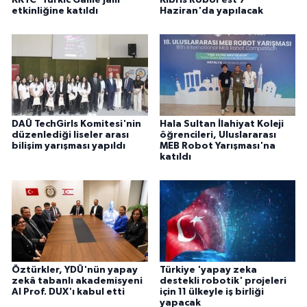
KKTC 'Turkic Game Jam'
Kıbrıs RoboFest 7
etkinliğine katıldı
Haziran'da yapılacak
DAÜ TechGirls Komitesi'nin
Hala Sultan İlahiyat Koleji
düzenlediği liseler arası
öğrencileri, Uluslararası
bilişim yarışması yapıldı
MEB Robot Yarışması'na
katıldı
Öztürkler, YDÜ'nün yapay
Türkiye 'yapay zeka
zekâ tabanlı akademisyeni
destekli robotik' projeleri
AI Prof. DUX'ı kabul etti
için 11 ülkeyle iş birliği
yapacak