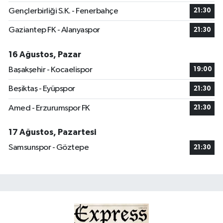
Gençlerbirliği S.K. - Fenerbahçe
21:30
Gaziantep FK - Alanyaspor
21:30
16 Ağustos, Pazar
Başakşehir - Kocaelispor
19:00
Beşiktaş - Eyüpspor
21:30
Amed - Erzurumspor FK
21:30
17 Ağustos, Pazartesi
Samsunspor - Göztepe
21:30