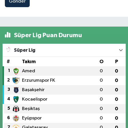
Gönder
Süper Lig Puan Durumu
Süper Lig
#
Takım
O
P
1
Amed
0
0
2
Erzurumspor FK
0
0
3
Başakşehir
0
0
4
Kocaelispor
0
0
5
Beşiktaş
0
0
6
Eyüpspor
0
0
7
Galatasaray
0
0