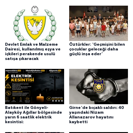
Devlet Emlak ve Malzeme
Öztürkler: 'Geçmişini bilen
Dairesi, kullanılmış eşya ve
çocuklar geleceği daha
içkileri perakende usulü
güçlü inşa eder'
satışa çıkaracak
Batıkent ile Gönyeli-
Girne'de bıçaklı saldırı: 40
Alayköy Ağıllar bölgesinde
yaşındaki Nizam
yarın 6 saatlik elektrik
Allanazarov hayatını
kesintisi:
kaybetti