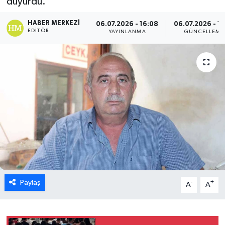
duyurdu.
ESENTEPE
HABER MERKEZI
06.07.2026 - 16:08
06.07.2026 - 16
EDITÖR
YAYINLANMA
GÜNCELLEME
GAZİMAĞUSA
GİRNE
GÜNDEM
GÜNEY KIBRIS
İÇ HABERLER
KÜLTÜR SANAT
Paylaş
-
+
A
A
LAPTA
LEFKOŞA