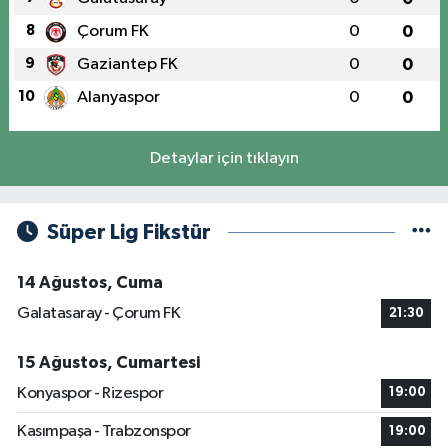
8
Çorum FK
0
0
9
Gaziantep FK
0
0
10
Alanyaspor
0
0
Detaylar için tıklayın
Süper Lig Fikstür
14 Ağustos, Cuma
Galatasaray - Çorum FK
21:30
15 Ağustos, Cumartesi
Konyaspor - Rizespor
19:00
Kasımpaşa - Trabzonspor
19:00