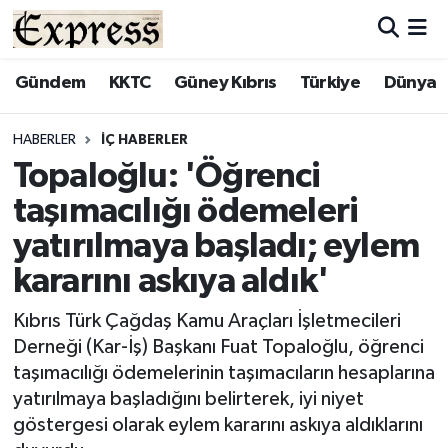
ALAYKÖY
Hava Durumu
Gündem
KKTC
Güney Kıbrıs
Türkiye
Dünya
ALSANCAK
Trafik Durumu
HABERLER
İÇ HABERLER
Topaloğlu: 'Öğrenci
BİLİM
Süper Lig Puan Durumu ve Fikstür
taşımacılığı ödemeleri
ÇATALKÖY
Tüm Manşetler
yatırılmaya başladı; eylem
kararını askıya aldık'
DÜNYA
Son Dakika Haberleri
Kıbrıs Türk Çağdaş Kamu Araçları İşletmecileri
EĞİTİM
Haber Arşivi
Derneği (Kar-İş) Başkanı Fuat Topaloğlu, öğrenci
taşımacılığı ödemelerinin taşımacıların hesaplarına
EKONOMİ
yatırılmaya başladığını belirterek, iyi niyet
göstergesi olarak eylem kararını askıya aldıklarını
ENGLISH