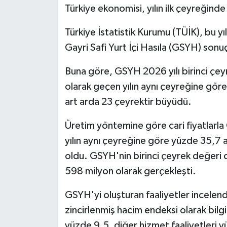
Türkiye ekonomisi, yılın ilk çeyreğin
MAGAZİN
Türkiye İstatistik Kurumu (TÜİK), bu yı
Gayri Safi Yurt İçi Hasıla (GSYH) sonuçl
Nöbetçi Eczaneler
Buna göre, GSYH 2026 yılı birinci çeyr
ÖZEL HABER
olarak geçen yılın aynı çeyreğine gör
art arda 23 çeyrektir büyüdü.
SAĞLIK
Üretim yöntemine göre cari fiyatlarla
SİYASET
yılın aynı çeyreğine göre yüzde 35,7 a
SPOR
oldu. GSYH'nin birinci çeyrek değeri c
598 milyon olarak gerçekleşti.
TATLISU
GSYH'yi oluşturan faaliyetler incelend
TEKNOLOJİ
zincirlenmiş hacim endeksi olarak bilgi
yüzde 9,5, diğer hizmet faaliyetleri y