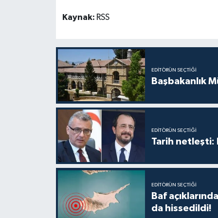
Kaynak:
RSS
EDITÖRÜN SEÇTIĞI
Başbakanlık Mü
EDITÖRÜN SEÇTIĞI
Tarih netleşti
EDITÖRÜN SEÇTIĞI
Baf açıkların
da hissedildi!