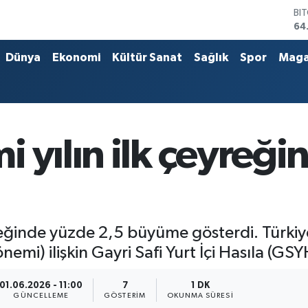
BI
64
DO
47
Dünya
Ekonomi
Kültür Sanat
Sağlık
Spor
Maga
EU
55
ST
64
GR
65
 yılın ilk çeyreğ
Bİ
13
yreğinde yüzde 2,5 büyüme gösterdi. Türkiy
nemi) ilişkin Gayri Safi Yurt İçi Hasıla (GSY
01.06.2026 - 11:00
7
1 DK
GÜNCELLEME
GÖSTERIM
OKUNMA SÜRESI