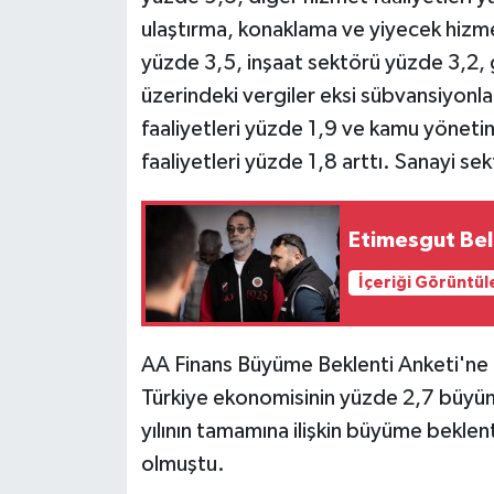
TİCARET
ulaştırma, konaklama ve yiyecek hizmet
yüzde 3,5, inşaat sektörü yüzde 3,2, g
YAŞAM
üzerindeki vergiler eksi sübvansiyonla
faaliyetleri yüzde 1,9 ve kamu yönetim
faaliyetleri yüzde 1,8 arttı. Sanayi se
Etimesgut Bel
İçeriği Görüntül
AA Finans Büyüme Beklenti Anketi'ne ka
Türkiye ekonomisinin yüzde 2,7 büyü
yılının tamamına ilişkin büyüme beklen
olmuştu.