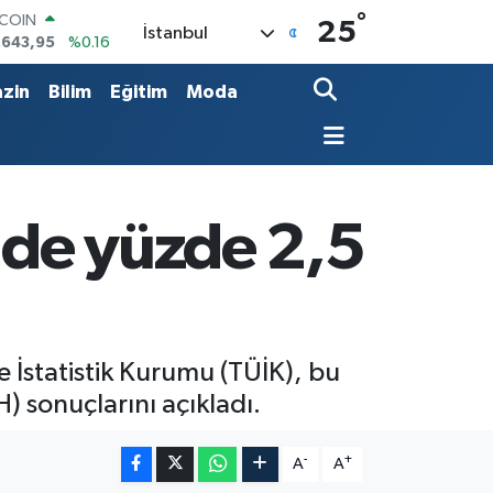
TCOIN
°
25
İstanbul
.643,95
%0.16
LAR
,6006
%0.06
zin
Bilim
Eğitim
Moda
RO
,0250
%0.02
ERLİN
,2398
%0.2
AM ALTIN
00.87
%0.12
inde yüzde 2,5
ST100
.799
%70
e İstatistik Kurumu (TÜİK), bu
H) sonuçlarını açıkladı.
-
+
A
A