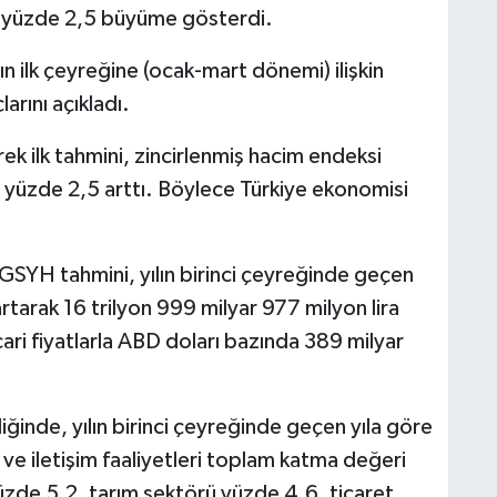
de yüzde 2,5 büyüme gösterdi.
lın ilk çeyreğine (ocak-mart dönemi) ilişkin
arını açıkladı.
ek ilk tahmini, zincirlenmiş hacim endeksi
e yüzde 2,5 arttı. Böylece Türkiye ekonomisi
 GSYH tahmini, yılın birinci çeyreğinde geçen
rtarak 16 trilyon 999 milyar 977 milyon lira
ari fiyatlarla ABD doları bazında 389 milyar
iğinde, yılın birinci çeyreğinde geçen yıla göre
 ve iletişim faaliyetleri toplam katma değeri
üzde 5,2, tarım sektörü yüzde 4,6, ticaret,