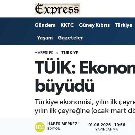
ALAYKÖY
Hava Durumu
Gündem
KKTC
Güney Kıbrıs
Türkiye
Yaşam
Gazeteler
ALSANCAK
Trafik Durumu
BİLİM
Süper Lig Puan Durumu ve Fikstür
HABERLER
TÜRKIYE
TÜİK: Ekonomi
ÇATALKÖY
Tüm Manşetler
büyüdü
DÜNYA
Son Dakika Haberleri
EĞİTİM
Haber Arşivi
Türkiye ekonomisi, yılın ilk çe
yılın ilk çeyreğine (ocak-mart dö
EKONOMİ
HABER MERKEZI
01.06.2026 - 10:56
EDITÖR
ENGLISH
YAYINLANMA