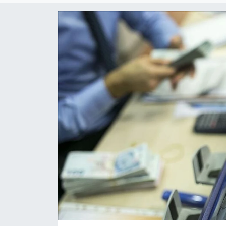
ESENTEPE
GAZİMAĞUSA
GİRNE
GÜNDEM
GÜNEY KIBRIS
İÇ HABERLER
KÜLTÜR SANAT
LAPTA
LEFKOŞA