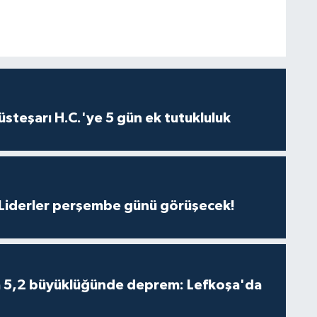
steşarı H.C.'ye 5 gün ek tutukluluk
: Liderler perşembe günü görüşecek!
da 5,2 büyüklüğünde deprem: Lefkoşa'da