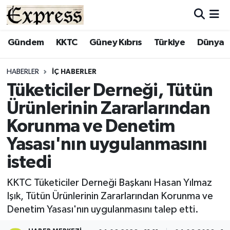
ALAYKÖY
Hava Durumu
Gündem
KKTC
Güney Kıbrıs
Türkiye
Dünya
ALSANCAK
Trafik Durumu
HABERLER
İÇ HABERLER
Tüketiciler Derneği, Tütün
BİLİM
Süper Lig Puan Durumu ve Fikstür
Ürünlerinin Zararlarından
ÇATALKÖY
Tüm Manşetler
Korunma ve Denetim
Yasası'nın uygulanmasını
DÜNYA
Son Dakika Haberleri
istedi
EĞİTİM
Haber Arşivi
KKTC Tüketiciler Derneği Başkanı Hasan Yılmaz
Işık, Tütün Ürünlerinin Zararlarından Korunma ve
EKONOMİ
Denetim Yasası'nın uygulanmasını talep etti.
ENGLISH