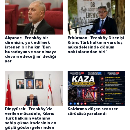
Akpınar: 'Erenköy bir
Erhürman: 'Erenköy Direnişi
direnişin, yok edilmek
Kıbrıs Türk halkının varoluş
istenen bir halkın 'Ben
mücadelesinde dönüm
buradayım ve var olmaya
noktalarından biri'
devam edeceğim' dediği
yer
Dinçyürek: 'Erenköy'de
Kaldırıma düşen scooter
verilen mücadele, Kıbrıs
sürücüsü yaralandı
Türk halkının vatanına
sahip çıkma iradesinin en
güçlü göstergelerinden