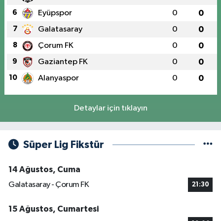
6
Eyüpspor
0
0
7
Galatasaray
0
0
8
Çorum FK
0
0
9
Gaziantep FK
0
0
10
Alanyaspor
0
0
Detaylar için tıklayın
Süper Lig Fikstür
14 Ağustos, Cuma
Galatasaray - Çorum FK
21:30
15 Ağustos, Cumartesi