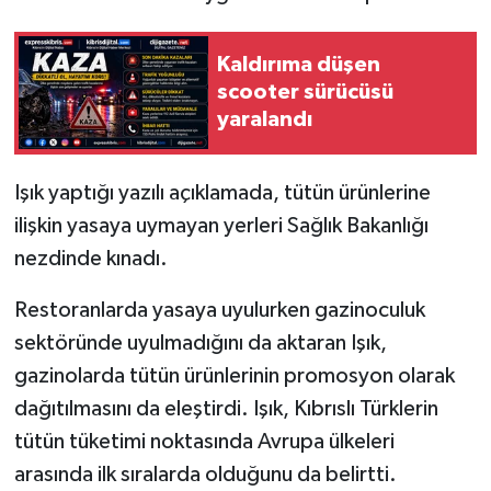
MAGAZİN
Kaldırıma düşen
scooter sürücüsü
Nöbetçi Eczaneler
yaralandı
ÖZEL HABER
Işık yaptığı yazılı açıklamada, tütün ürünlerine
SAĞLIK
ilişkin yasaya uymayan yerleri Sağlık Bakanlığı
nezdinde kınadı.
SİYASET
Restoranlarda yasaya uyulurken gazinoculuk
SPOR
sektöründe uyulmadığını da aktaran Işık,
gazinolarda tütün ürünlerinin promosyon olarak
TATLISU
dağıtılmasını da eleştirdi. Işık, Kıbrıslı Türklerin
tütün tüketimi noktasında Avrupa ülkeleri
TEKNOLOJİ
arasında ilk sıralarda olduğunu da belirtti.