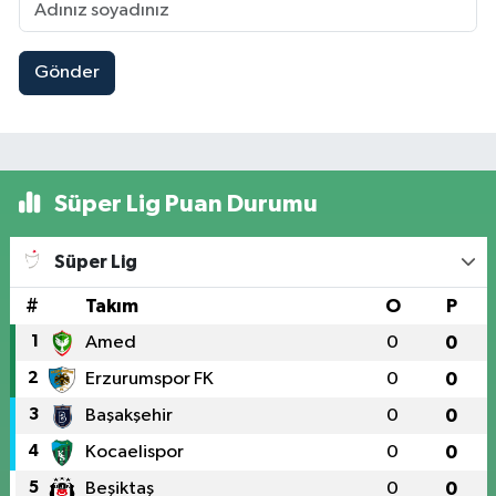
Gönder
Süper Lig Puan Durumu
Süper Lig
#
Takım
O
P
1
Amed
0
0
2
Erzurumspor FK
0
0
3
Başakşehir
0
0
4
Kocaelispor
0
0
5
Beşiktaş
0
0