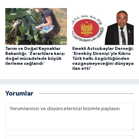
Tarım ve Doğal Kaynaklar
Emekli Astsubaylar Derneği:
Bakanlığı: 'Zararlılara karşı
'Erenköy Direnişi'yle Kıbrıs
doğal mücadelede büyük
Türk halkı özgürlüğünden
ilerleme sağlandı'
vazgeçmeyeceğini dünyaya
ilan etti'
Yorumlar