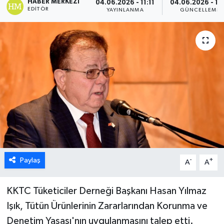
HABER MERKEZI
04.06.2026 - 11:11
04.06.2026 - 11:
EDITÖR
YAYINLANMA
GÜNCELLEME
ESENTEPE
GAZİMAĞUSA
GİRNE
GÜNDEM
GÜNEY KIBRIS
İÇ HABERLER
Paylaş
-
+
A
A
KÜLTÜR SANAT
KKTC Tüketiciler Derneği Başkanı Hasan Yılmaz
LAPTA
Işık, Tütün Ürünlerinin Zararlarından Korunma ve
Denetim Yasası'nın uygulanmasını talep etti.
LEFKOŞA