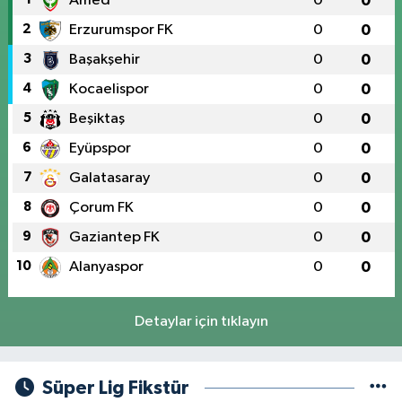
Amed
0
0
2
Erzurumspor FK
0
0
3
Başakşehir
0
0
4
Kocaelispor
0
0
5
Beşiktaş
0
0
6
Eyüpspor
0
0
7
Galatasaray
0
0
8
Çorum FK
0
0
9
Gaziantep FK
0
0
10
Alanyaspor
0
0
Detaylar için tıklayın
Süper Lig Fikstür