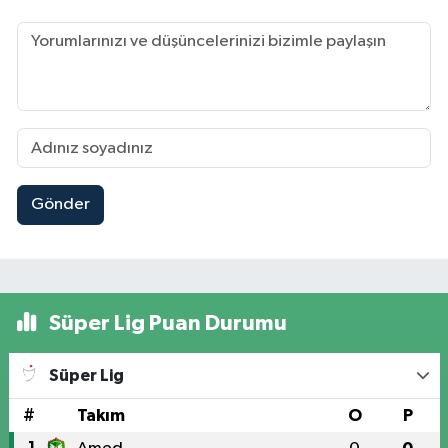
Gönder
Süper Lig Puan Durumu
Süper Lig
#
Takım
O
P
1