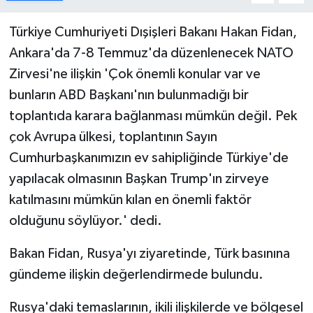
Türkiye Cumhuriyeti Dışişleri Bakanı Hakan Fidan,
MAGAZİN
Ankara'da 7-8 Temmuz'da düzenlenecek NATO
Nöbetçi Eczaneler
Zirvesi'ne ilişkin 'Çok önemli konular var ve
bunların ABD Başkanı'nın bulunmadığı bir
ÖZEL HABER
toplantıda karara bağlanması mümkün değil. Pek
çok Avrupa ülkesi, toplantının Sayın
SAĞLIK
Cumhurbaşkanımızın ev sahipliğinde Türkiye'de
SİYASET
yapılacak olmasının Başkan Trump'ın zirveye
katılmasını mümkün kılan en önemli faktör
SPOR
olduğunu söylüyor.' dedi.
TATLISU
Bakan Fidan, Rusya'yı ziyaretinde, Türk basınına
gündeme ilişkin değerlendirmede bulundu.
TEKNOLOJİ
Rusya'daki temaslarının, ikili ilişkilerde ve bölgesel