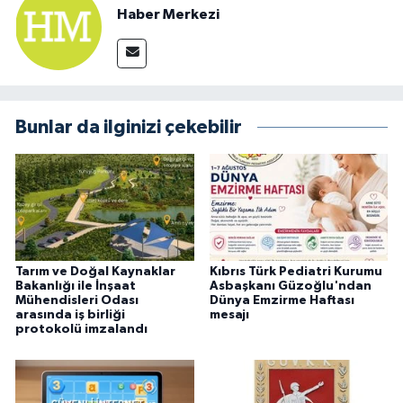
Haber Merkezi
Bunlar da ilginizi çekebilir
Tarım ve Doğal Kaynaklar
Kıbrıs Türk Pediatri Kurumu
Bakanlığı ile İnşaat
Asbaşkanı Güzoğlu'ndan
Mühendisleri Odası
Dünya Emzirme Haftası
arasında iş birliği
mesajı
protokolü imzalandı