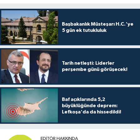
Başbakanlık Müsteşarı H.C.'ye
5 gün ek tutukluluk
Tarih netleşti: Liderler
perşembe günü görüşecek!
Baf açıklarında 5,2
büyüklüğünde deprem:
Lefkoşa'da da hissedildi!
EDITÖR HAKKINDA