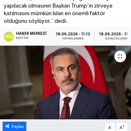
yapılacak olmasının Başkan Trump'ın zirveye
ESENTEPE
katılmasını mümkün kılan en önemli faktör
olduğunu söylüyor.' dedi.
GAZİMAĞUSA
HABER MERKEZI
18.06.2026 - 11:13
18.06.2026 - 11:
EDITÖR
YAYINLANMA
GÜNCELLEME
GİRNE
GÜNDEM
GÜNEY KIBRIS
İÇ HABERLER
KÜLTÜR SANAT
LAPTA
Paylaş
-
+
A
A
LEFKOŞA