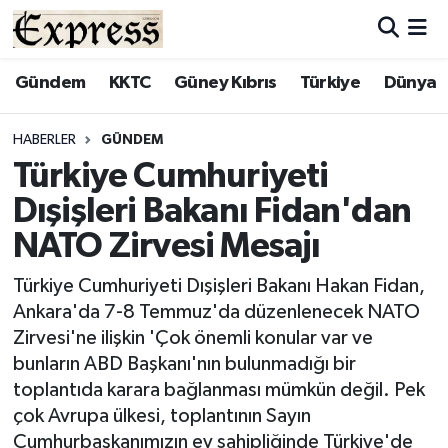
ALAYKÖY
Hava Durumu
Gündem
KKTC
Güney Kıbrıs
Türkiye
Dünya
ALSANCAK
Trafik Durumu
HABERLER
GÜNDEM
Türkiye Cumhuriyeti
BİLİM
Süper Lig Puan Durumu ve Fikstür
Dışişleri Bakanı Fidan'dan
ÇATALKÖY
Tüm Manşetler
NATO Zirvesi Mesajı
DÜNYA
Son Dakika Haberleri
Türkiye Cumhuriyeti Dışişleri Bakanı Hakan Fidan,
Ankara'da 7-8 Temmuz'da düzenlenecek NATO
EĞİTİM
Haber Arşivi
Zirvesi'ne ilişkin 'Çok önemli konular var ve
bunların ABD Başkanı'nın bulunmadığı bir
EKONOMİ
toplantıda karara bağlanması mümkün değil. Pek
çok Avrupa ülkesi, toplantının Sayın
ENGLISH
Cumhurbaşkanımızın ev sahipliğinde Türkiye'de