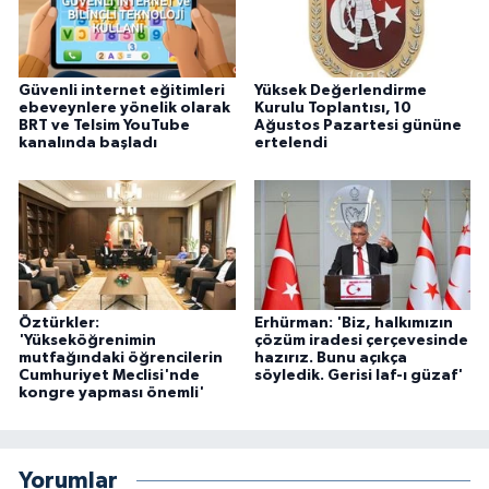
Güvenli internet eğitimleri
Yüksek Değerlendirme
ebeveynlere yönelik olarak
Kurulu Toplantısı, 10
BRT ve Telsim YouTube
Ağustos Pazartesi gününe
kanalında başladı
ertelendi
Öztürkler:
Erhürman: 'Biz, halkımızın
'Yükseköğrenimin
çözüm iradesi çerçevesinde
mutfağındaki öğrencilerin
hazırız. Bunu açıkça
Cumhuriyet Meclisi'nde
söyledik. Gerisi laf-ı güzaf'
kongre yapması önemli'
Yorumlar