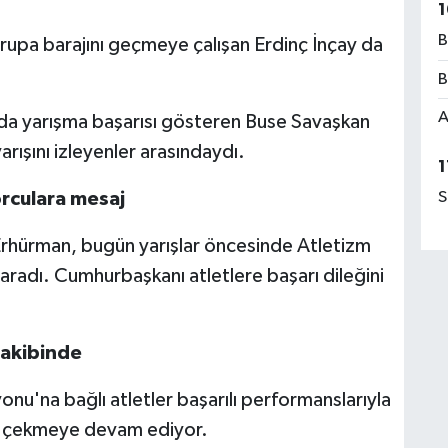
1
B
rupa barajını geçmeye çalışan Erdinç İnçay da
B
A
alda yarışma başarısı gösteren Buse Savaşkan
arışını izleyenler arasındaydı.
1
rculara mesaj
S
rhürman, bugün yarışlar öncesinde Atletizm
aradı. Cumhurbaşkanı atletlere başarı dileğini
 takibinde
u'na bağlı atletler başarılı performanslarıyla
tini çekmeye devam ediyor.