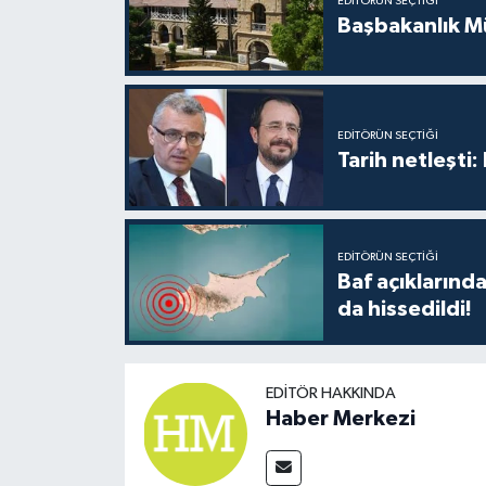
EDITÖRÜN SEÇTIĞI
Başbakanlık Mü
EDITÖRÜN SEÇTIĞI
Tarih netleşti
EDITÖRÜN SEÇTIĞI
Baf açıkların
da hissedildi!
EDITÖR HAKKINDA
Haber Merkezi