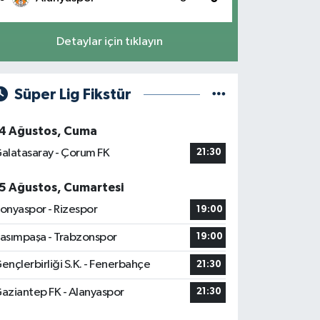
Detaylar için tıklayın
Süper Lig Fikstür
4 Ağustos, Cuma
alatasaray - Çorum FK
21:30
5 Ağustos, Cumartesi
onyaspor - Rizespor
19:00
asımpaşa - Trabzonspor
19:00
ençlerbirliği S.K. - Fenerbahçe
21:30
aziantep FK - Alanyaspor
21:30