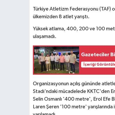
Türkiye Atletizm Federasyonu (TAF) o
MAGAZİN
ülkemizden 8 atlet yarıştı.
Nöbetçi Eczaneler
Yüksek atlama, 400, 200 ve 100 metr
ulaşamadı.
ÖZEL HABER
SAĞLIK
Gazeteciler B
SİYASET
İçeriği Görüntül
SPOR
Organizasyonun açılış gününde atletler 
TATLISU
Stadı'ndaki mücadelede KKTC'den Er
Selin Osmanlı '400 metre', Erol Efe 
TEKNOLOJİ
Laren Şeren '100 metre' yarışlarında i
varılamadı.