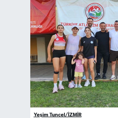
ESENTEPE
GAZİMAĞUSA
GİRNE
GÜNDEM
GÜNEY KIBRIS
İÇ HABERLER
KÜLTÜR SANAT
LAPTA
Yeşim Tuncel/İZMİR
LEFKOŞA