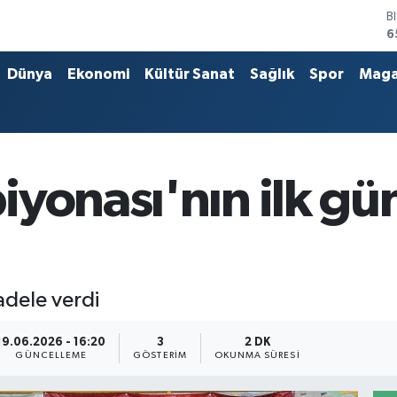
6
D
4
E
Dünya
Ekonomi
Kültür Sanat
Sağlık
Spor
Maga
5
S
6
G
6
B
iyonası'nın ilk g
1
cadele verdi
19.06.2026 - 16:20
3
2 DK
GÜNCELLEME
GÖSTERIM
OKUNMA SÜRESI