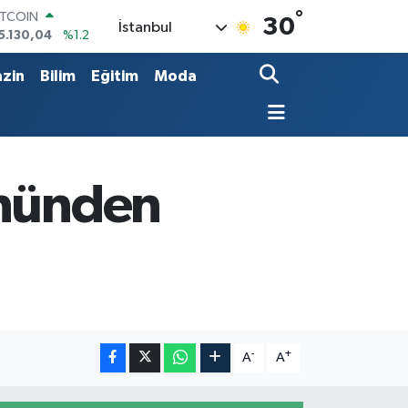
5.130,04
%1.2
°
30
OLAR
İstanbul
7,7106
%0.17
URO
zin
Bilim
Eğitim
Moda
5,1652
%0.27
TERLİN
4,4046
%0.35
RAM ALTIN
618.49
%2.12
İST100
ününden
3.773
%-19
-
+
A
A