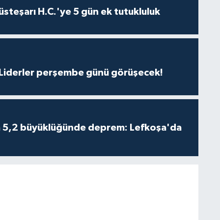
steşarı H.C.'ye 5 gün ek tutukluluk
: Liderler perşembe günü görüşecek!
da 5,2 büyüklüğünde deprem: Lefkoşa'da