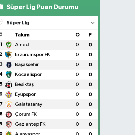
Süper Lig Puan Durumu
Süper Lig
#
Takım
O
P
1
Amed
0
0
2
Erzurumspor FK
0
0
3
Başakşehir
0
0
4
Kocaelispor
0
0
5
Beşiktaş
0
0
6
Eyüpspor
0
0
7
Galatasaray
0
0
8
Çorum FK
0
0
9
Gaziantep FK
0
0
0
Alanyaspor
0
0