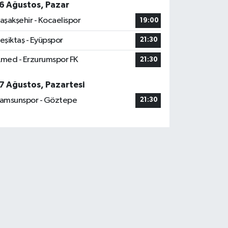
6 Ağustos, Pazar
aşakşehir - Kocaelispor
19:00
eşiktaş - Eyüpspor
21:30
med - Erzurumspor FK
21:30
7 Ağustos, Pazartesi
amsunspor - Göztepe
21:30