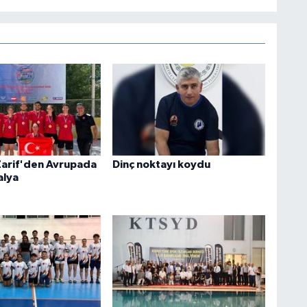
Zarif'den Avrupada
Dinç noktayı koydu
alya