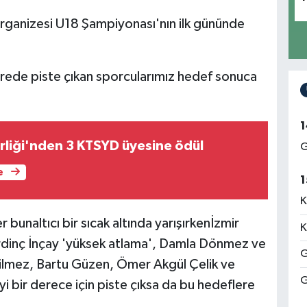
rganizesi U18 Şampiyonası'nın ilk gününde
ede piste çıkan sporcularımız hedef sonuca
1
irliği'nden 3 KTSYD üyesine ödül
G
e
1
K
bunaltıcı bir sıcak altında yarışırkenİzmir
K
dinç İnçay 'yüksek atlama', Damla Dönmez ve
G
Bilmez, Bartu Güzen, Ömer Akgül Çelik ve
G
yi bir derece için piste çıksa da bu hedeflere