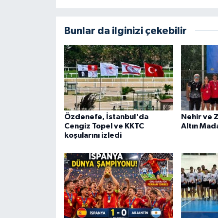
Bunlar da ilginizi çekebilir
Özdenefe, İstanbul'da
Nehir ve 
Cengiz Topel ve KKTC
Altın Mad
koşularını izledi