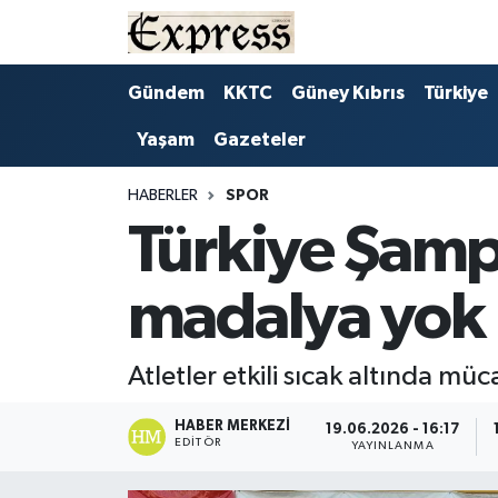
ALAYKÖY
Hava Durumu
Gündem
KKTC
Güney Kıbrıs
Türkiye
Yaşam
Gazeteler
ALSANCAK
Trafik Durumu
BİLİM
Süper Lig Puan Durumu ve Fikstür
HABERLER
SPOR
Türkiye Şamp
ÇATALKÖY
Tüm Manşetler
madalya yok
DÜNYA
Son Dakika Haberleri
EĞİTİM
Haber Arşivi
Atletler etkili sıcak altında mü
EKONOMİ
HABER MERKEZI
19.06.2026 - 16:17
EDITÖR
YAYINLANMA
ENGLISH