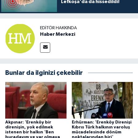
Lefkoşa'da da hissedildi!
EDITÖR HAKKINDA
Haber Merkezi
Bunlar da ilginizi çekebilir
Akpınar: 'Erenköy bir
Erhürman: 'Erenköy Direnişi
direnişin, yok edilmek
Kıbrıs Türk halkının varoluş
istenen bir halkın 'Ben
mücadelesinde dönüm
buradayım ve var olmaya
noktalarından biri'