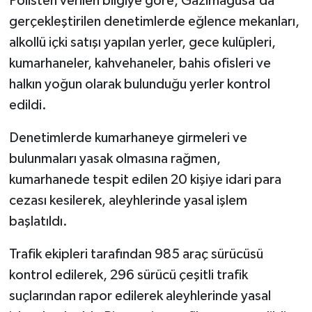
Polisten verilen bilgiye göre, Gazimağusa'da
gerçekleştirilen denetimlerde eğlence mekanları,
MAGAZİN
alkollü içki satışı yapılan yerler, gece kulüpleri,
kumarhaneler, kahvehaneler, bahis ofisleri ve
Nöbetçi Eczaneler
halkın yoğun olarak bulunduğu yerler kontrol
ÖZEL HABER
edildi.
Denetimlerde kumarhaneye girmeleri ve
SAĞLIK
bulunmaları yasak olmasına rağmen,
SİYASET
kumarhanede tespit edilen 20 kişiye idari para
cezası kesilerek, aleyhlerinde yasal işlem
SPOR
başlatıldı.
TATLISU
Trafik ekipleri tarafından 985 araç sürücüsü
kontrol edilerek, 296 sürücü çeşitli trafik
TEKNOLOJİ
suçlarından rapor edilerek aleyhlerinde yasal