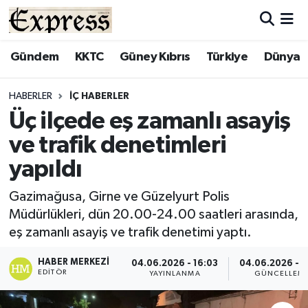
ALAYKÖY
Hava Durumu
Gündem
KKTC
Güney Kıbrıs
Türkiye
Dünya
ALSANCAK
Trafik Durumu
HABERLER
İÇ HABERLER
Üç ilçede eş zamanlı asayiş
BİLİM
Süper Lig Puan Durumu ve Fikstür
ve trafik denetimleri
ÇATALKÖY
Tüm Manşetler
yapıldı
DÜNYA
Son Dakika Haberleri
Gazimağusa, Girne ve Güzelyurt Polis
Müdürlükleri, dün 20.00-24.00 saatleri arasında,
EĞİTİM
Haber Arşivi
eş zamanlı asayiş ve trafik denetimi yaptı.
EKONOMİ
HABER MERKEZI
04.06.2026 - 16:03
04.06.2026 - 1
EDITÖR
YAYINLANMA
GÜNCELLEM
ENGLISH