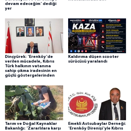
devam edeceğim' dediği
yer
Dinçyürek: 'Erenköy'de
Kaldırıma düşen scooter
verilen mücadele, Kıbrıs
sürücüsü yaralandı
Türk halkının vatanına
sahip çıkma iradesinin en
güçlü göstergelerinden
Tarım ve Doğal Kaynaklar
Emekli Astsubaylar Derneği:
Bakanlığı: 'Zararlılara karşı
'Erenköy Direnişi'yle Kıbrıs