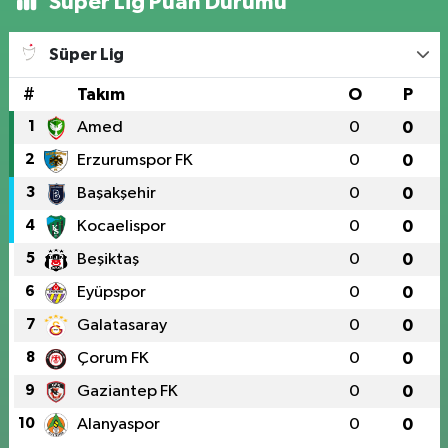
Süper Lig Puan Durumu
Süper Lig
#
Takım
O
P
1
Amed
0
0
2
Erzurumspor FK
0
0
3
Başakşehir
0
0
4
Kocaelispor
0
0
5
Beşiktaş
0
0
6
Eyüpspor
0
0
7
Galatasaray
0
0
8
Çorum FK
0
0
9
Gaziantep FK
0
0
10
Alanyaspor
0
0