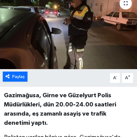
ESENTEPE
GAZİMAĞUSA
GİRNE
GÜNDEM
GÜNEY KIBRIS
Paylaş
-
+
A
A
İÇ HABERLER
Gazimağusa, Girne ve Güzelyurt Polis
Müdürlükleri, dün 20.00-24.00 saatleri
KÜLTÜR SANAT
arasında, eş zamanlı asayiş ve trafik
LAPTA
denetimi yaptı.
LEFKOŞA