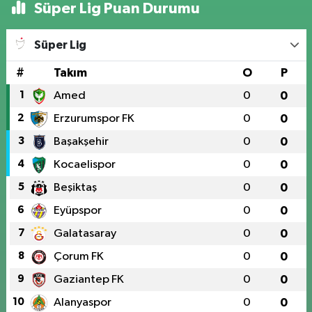
Süper Lig Puan Durumu
Süper Lig
#
Takım
O
P
1
Amed
0
0
2
Erzurumspor FK
0
0
3
Başakşehir
0
0
4
Kocaelispor
0
0
5
Beşiktaş
0
0
6
Eyüpspor
0
0
7
Galatasaray
0
0
8
Çorum FK
0
0
9
Gaziantep FK
0
0
10
Alanyaspor
0
0