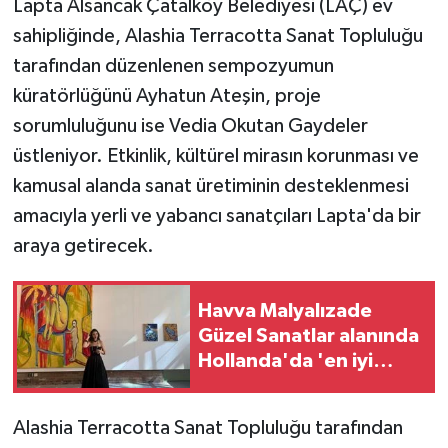
Lapta Alsancak Çatalköy Belediyesi (LAÇ) ev
sahipliğinde, Alashia Terracotta Sanat Topluluğu
MAGAZİN
tarafından düzenlenen sempozyumun
küratörlüğünü Ayhatun Ateşin, proje
Nöbetçi Eczaneler
sorumluluğunu ise Vedia Okutan Gaydeler
ÖZEL HABER
üstleniyor. Etkinlik, kültürel mirasın korunması ve
kamusal alanda sanat üretiminin desteklenmesi
SAĞLIK
amacıyla yerli ve yabancı sanatçıları Lapta'da bir
araya getirecek.
SİYASET
SPOR
Havva Malyalızade
Güzel Sanatlar alanında
TATLISU
Hollanda'da 'en iyi
mezunlar' arasında
TEKNOLOJİ
Alashia Terracotta Sanat Topluluğu tarafından