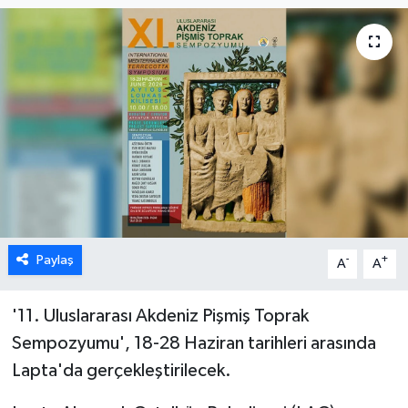
ESENTEPE
GAZİMAĞUSA
GİRNE
GÜNDEM
GÜNEY KIBRIS
Paylaş
-
+
A
A
İÇ HABERLER
KÜLTÜR SANAT
'11. Uluslararası Akdeniz Pişmiş Toprak
Sempozyumu', 18-28 Haziran tarihleri arasında
LAPTA
Lapta'da gerçekleştirilecek.
LEFKOŞA