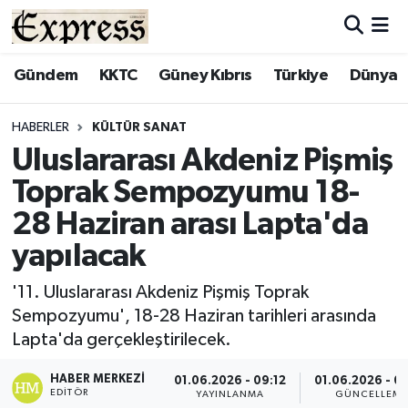
ALAYKÖY
Hava Durumu
Gündem
KKTC
Güney Kıbrıs
Türkiye
Dünya
ALSANCAK
Trafik Durumu
HABERLER
KÜLTÜR SANAT
Uluslararası Akdeniz Pişmiş
BİLİM
Süper Lig Puan Durumu ve Fikstür
Toprak Sempozyumu 18-
ÇATALKÖY
Tüm Manşetler
28 Haziran arası Lapta'da
yapılacak
DÜNYA
Son Dakika Haberleri
'11. Uluslararası Akdeniz Pişmiş Toprak
EĞİTİM
Haber Arşivi
Sempozyumu', 18-28 Haziran tarihleri arasında
Lapta'da gerçekleştirilecek.
EKONOMİ
HABER MERKEZI
01.06.2026 - 09:12
01.06.2026 - 0
ENGLISH
EDITÖR
YAYINLANMA
GÜNCELLEM