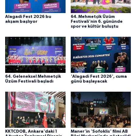
Alagadi Fest 2026 bu
64. Mehmetçik Üzüm
akşam başlıyor
Festivali'nin 6. gününde
spor ve kültür buluştu
64. Geleneksel Mehmetçik
'Alagadi Fest 2026', cuma
Üzüm Festivali başladı
günü başlayacak
KKTCDOB, Ankara'daki 1
Maner'in 'Sofoklis' filmi AB