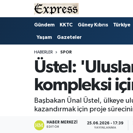
ALAYKÖY
Hava Durumu
Gündem
KKTC
Güney Kıbrıs
Türkiye
Yaşam
Gazeteler
ALSANCAK
Trafik Durumu
BİLİM
Süper Lig Puan Durumu ve Fikstür
HABERLER
SPOR
Üstel: 'Ulusl
ÇATALKÖY
Tüm Manşetler
kompleksi için
DÜNYA
Son Dakika Haberleri
EĞİTİM
Haber Arşivi
Başbakan Ünal Üstel, ülkeye ul
kazandırmak için proje sürecinin
EKONOMİ
HABER MERKEZI
25.06.2026 - 17:39
EDITÖR
ENGLISH
YAYINLANMA