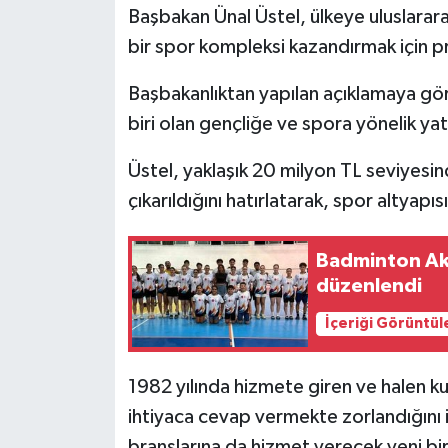
Başbakan Ünal Üstel, ülkeye uluslarar
bir spor kompleksi kazandırmak için pro
MAGAZİN
Başbakanlıktan yapılan açıklamaya gör
Nöbetçi Eczaneler
biri olan gençliğe ve spora yönelik yatı
ÖZEL HABER
Üstel, yaklaşık 20 milyon TL seviyesin
çıkarıldığını hatırlatarak, spor altyapıs
SAĞLIK
SİYASET
Badminton Ak
düzenlendi
SPOR
İçeriği Görüntül
TATLISU
1982 yılında hizmete giren ve halen ku
TEKNOLOJİ
ihtiyaca cevap vermekte zorlandığını i
branşlarına da hizmet verecek yeni bi