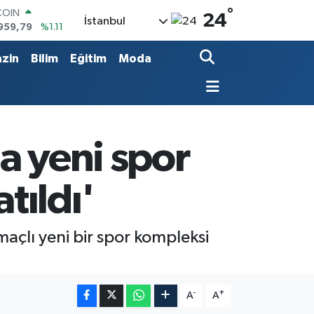
COIN
°
24
959,79
%1.11
İstanbul
LAR
7436
%0.18
zin
Bilim
Eğitim
Moda
RO
2510
%0.32
RLİN
4811
%0.38
M ALTIN
0.55
%0.03
da yeni spor
T100
779
%-14
tıldı'
açlı yeni bir spor kompleksi
-
+
A
A