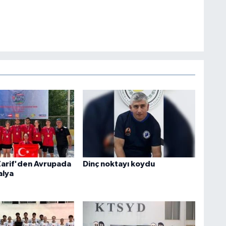
Zarif'den Avrupada
Dinç noktayı koydu
alya