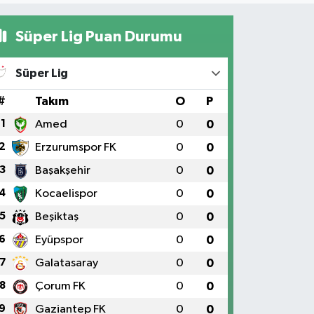
Süper Lig Puan Durumu
Süper Lig
#
Takım
O
P
1
Amed
0
0
2
Erzurumspor FK
0
0
3
Başakşehir
0
0
4
Kocaelispor
0
0
5
Beşiktaş
0
0
6
Eyüpspor
0
0
7
Galatasaray
0
0
8
Çorum FK
0
0
9
Gaziantep FK
0
0