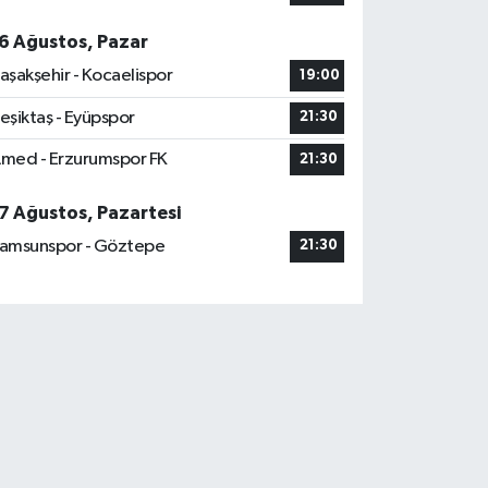
6 Ağustos, Pazar
aşakşehir - Kocaelispor
19:00
eşiktaş - Eyüpspor
21:30
med - Erzurumspor FK
21:30
7 Ağustos, Pazartesi
amsunspor - Göztepe
21:30