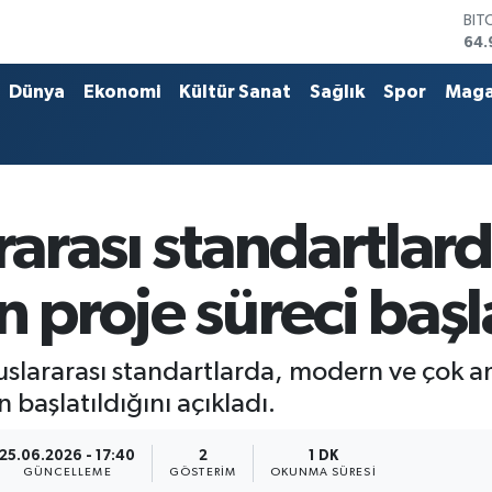
BIT
64.
DO
47,
Dünya
Ekonomi
Kültür Sanat
Sağlık
Spor
Maga
EU
55,
STE
64,
GRA
666
ararası standartlar
BİS
13.
 proje süreci başla
uslararası standartlarda, modern ve çok am
 başlatıldığını açıkladı.
25.06.2026 - 17:40
2
1 DK
GÜNCELLEME
GÖSTERIM
OKUNMA SÜRESI