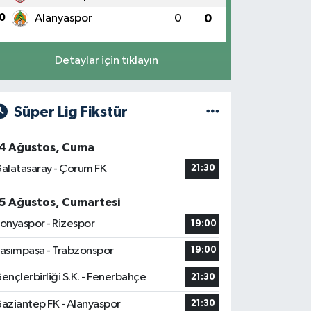
0
Alanyaspor
0
0
Detaylar için tıklayın
Süper Lig Fikstür
4 Ağustos, Cuma
alatasaray - Çorum FK
21:30
5 Ağustos, Cumartesi
onyaspor - Rizespor
19:00
asımpaşa - Trabzonspor
19:00
ençlerbirliği S.K. - Fenerbahçe
21:30
aziantep FK - Alanyaspor
21:30