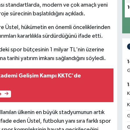
ası standartlarda, modern ve çok amaçlı yeni
1
je sürecinin başlatıldığını açıkladı.
e Üstel, hükümetin en önemli önceliklerinden
rımları kararlılıkla sürdürdüğünü ifade etti.
deki spor bütçesinin 1 milyar TL'nin üzerine
ına tarihi yatırım imkanı sağlandığını söyledi.
1
G
ademi Gelişim Kampı KKTC'de
1
K
e
K
llanılan ülkenin en büyük stadyumunun artık
G
fade eden Üstel, futbolun yanı sıra farklı spor
G
r spor kompleksinin hayata geçirileceğini