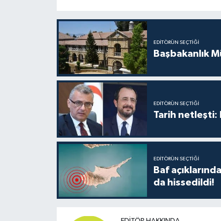
EDITÖRÜN SEÇTIĞI
Başbakanlık Mü
EDITÖRÜN SEÇTIĞI
Tarih netleşti
EDITÖRÜN SEÇTIĞI
Baf açıkların
da hissedildi!
EDITÖR HAKKINDA