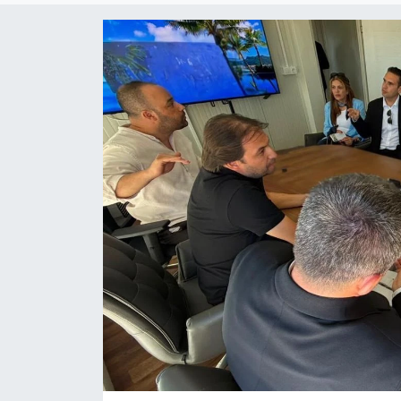
ESENTEPE
GAZİMAĞUSA
GİRNE
GÜNDEM
GÜNEY KIBRIS
İÇ HABERLER
KÜLTÜR SANAT
LAPTA
LEFKOŞA