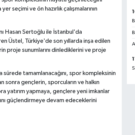
yer seçimi ve ön hazırlık çalışmalarının
1
B
ı Hasan Sertoğlu ile İstanbul'da
B
en Üstel, Türkiye'de son yıllarda inşa edilen
A
in proje sunumlarını dinlediklerini ve proje
1
S
ısa sürede tamamlanacağını, spor kompleksinin
n sonra gençlerin, sporcuların ve halkın
ora yatırım yapmaya, gençlere yeni imkanlar
sını güçlendirmeye devam edeceklerini