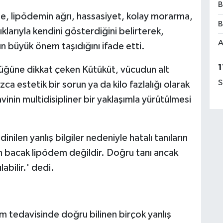
B
, lipödemin ağrı, hassasiyet, kolay morarma,
B
klarıyla kendini gösterdiğini belirterek,
A
n büyük önem taşıdığını ifade etti.
1
düğüne dikkat çeken Kütüküt, vücudun alt
S
a estetik bir sorun ya da kilo fazlalığı olarak
inin multidisipliner bir yaklaşımla yürütülmesi
ilen yanlış bilgiler nedeniyle hatalı tanıların
lın bacak lipödem değildir. Doğru tanı ancak
abilir.' dedi.
 tedavisinde doğru bilinen birçok yanlış