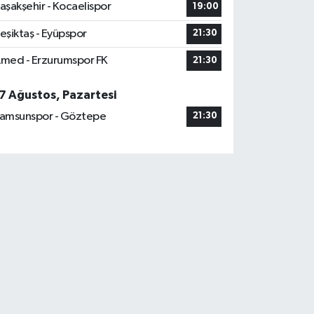
aşakşehir - Kocaelispor
19:00
eşiktaş - Eyüpspor
21:30
med - Erzurumspor FK
21:30
7 Ağustos, Pazartesi
amsunspor - Göztepe
21:30