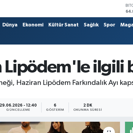
DO
47,
EU
55,
Dünya
Ekonomi
Kültür Sanat
Sağlık
Spor
Maga
STE
64,
GRA
66
BİS
13.
ipödem'le ilgili 
rneği, Haziran Lipödem Farkındalık Ayı ka
29.06.2026 - 12:40
6
2 DK
GÜNCELLEME
GÖSTERIM
OKUNMA SÜRESI