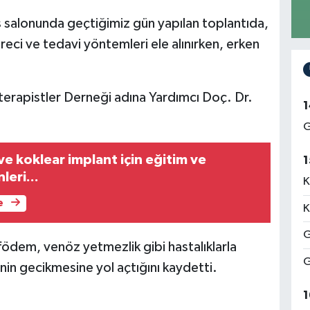
 salonunda geçtiğimiz gün yapılan toplantıda,
üreci ve tedavi yöntemleri ele alınırken, erken
yoterapistler Derneği adına Yardımcı Doç. Dr.
1
G
 ve koklear implant için eğitim ve
1
leri...
K
e
K
G
nfödem, venöz yetmezlik gibi hastalıklarla
G
vinin gecikmesine yol açtığını kaydetti.
1