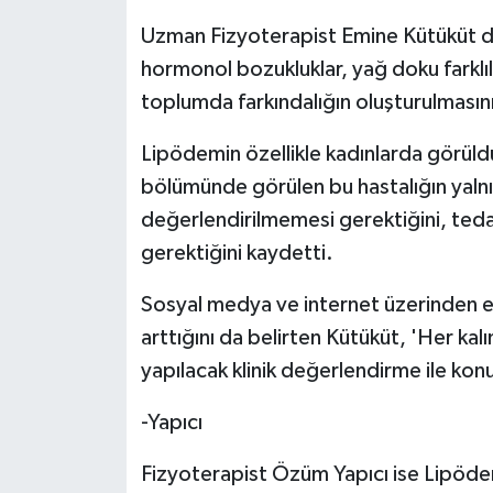
TİCARET
Uzman Fizyoterapist Emine Kütüküt de
YAŞAM
hormonol bozukluklar, yağ doku farklılı
toplumda farkındalığın oluşturulmasını
Lipödemin özellikle kadınlarda görül
bölümünde görülen bu hastalığın yalnızc
değerlendirilmemesi gerektiğini, tedav
gerektiğini kaydetti.
Sosyal medya ve internet üzerinden edin
arttığını da belirten Kütüküt, 'Her ka
yapılacak klinik değerlendirme ile konul
-Yapıcı
Fizyoterapist Özüm Yapıcı ise Lipödem