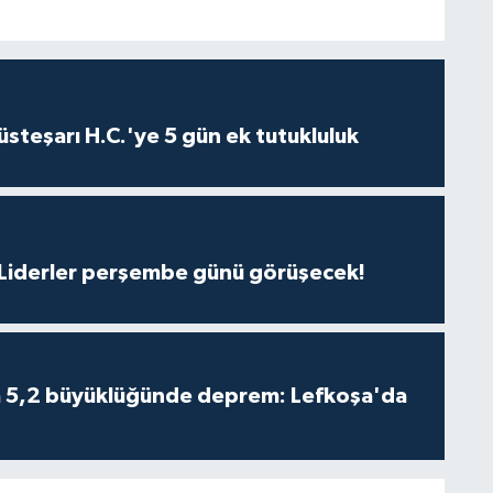
steşarı H.C.'ye 5 gün ek tutukluluk
: Liderler perşembe günü görüşecek!
da 5,2 büyüklüğünde deprem: Lefkoşa'da