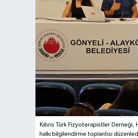
ESENTEPE
GAZİMAĞUSA
GİRNE
GÜNDEM
GÜNEY KIBRIS
İÇ HABERLER
KÜLTÜR SANAT
LAPTA
Kıbrıs Türk Fizyoterapistler Derneği,
halkı bilgilendirme toplantısı düzenled
LEFKOŞA