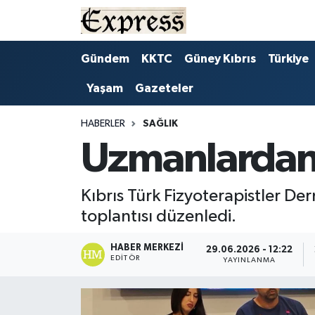
ALAYKÖY
Hava Durumu
Gündem
KKTC
Güney Kıbrıs
Türkiye
Yaşam
Gazeteler
ALSANCAK
Trafik Durumu
BİLİM
Süper Lig Puan Durumu ve Fikstür
HABERLER
SAĞLIK
Uzmanlardan L
ÇATALKÖY
Tüm Manşetler
Kıbrıs Türk Fizyoterapistler De
DÜNYA
Son Dakika Haberleri
toplantısı düzenledi.
EĞİTİM
Haber Arşivi
HABER MERKEZI
29.06.2026 - 12:22
EDITÖR
YAYINLANMA
EKONOMİ
ENGLISH