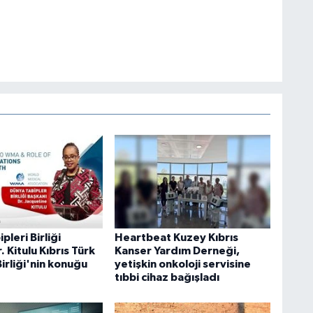
pleri Birliği
Heartbeat Kuzey Kıbrıs
. Kitulu Kıbrıs Türk
Kanser Yardım Derneği,
Birliği'nin konuğu
yetişkin onkoloji servisine
tıbbi cihaz bağışladı