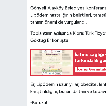
Gönyeli-Alayköy Belediyesi konferans
MAGAZİN
Lipödem hastalığının belirtileri, tanı s
tanının önemi de vurgulandı.
Nöbetçi Eczaneler
Toplantının açılışında Kıbrıs Türk Fiz
ÖZEL HABER
Göktuğ Er konuştu.
SAĞLIK
İşitme sağlığı
SİYASET
farkındalık gün
İçeriği Görüntül
SPOR
TATLISU
Er, Lipödemin uzun yıllar, obezite, le
karıştırıldığını, bunun da tanı ve teda
TEKNOLOJİ
-Kütüküt