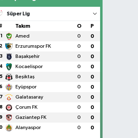
Süper Lig
#
Takım
O
P
1
Amed
0
0
2
Erzurumspor FK
0
0
3
Başakşehir
0
0
4
Kocaelispor
0
0
5
Beşiktaş
0
0
6
Eyüpspor
0
0
7
Galatasaray
0
0
8
Çorum FK
0
0
9
Gaziantep FK
0
0
0
Alanyaspor
0
0