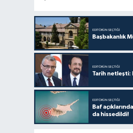
EDITÖRÜN SEÇTIĞI
Başbakanlık Mü
EDITÖRÜN SEÇTIĞI
Tarih netleşti
EDITÖRÜN SEÇTIĞI
Baf açıkların
da hissedildi!