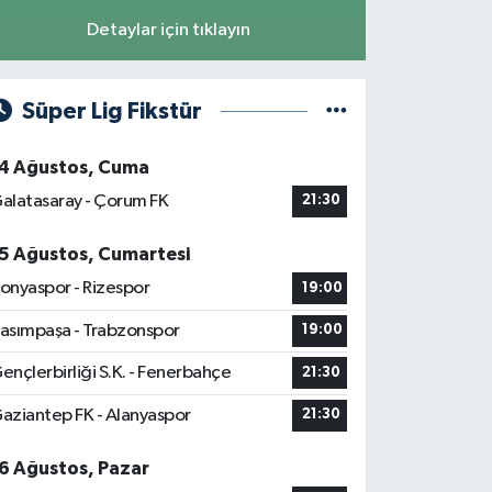
Detaylar için tıklayın
Süper Lig Fikstür
4 Ağustos, Cuma
alatasaray - Çorum FK
21:30
5 Ağustos, Cumartesi
onyaspor - Rizespor
19:00
asımpaşa - Trabzonspor
19:00
ençlerbirliği S.K. - Fenerbahçe
21:30
aziantep FK - Alanyaspor
21:30
6 Ağustos, Pazar