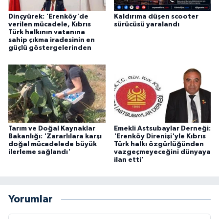
Dinçyürek: 'Erenköy'de
Kaldırıma düşen scooter
verilen mücadele, Kıbrıs
sürücüsü yaralandı
Türk halkının vatanına
sahip çıkma iradesinin en
güçlü göstergelerinden
Tarım ve Doğal Kaynaklar
Emekli Astsubaylar Derneği:
Bakanlığı: 'Zararlılara karşı
'Erenköy Direnişi'yle Kıbrıs
doğal mücadelede büyük
Türk halkı özgürlüğünden
ilerleme sağlandı'
vazgeçmeyeceğini dünyaya
ilan etti'
Yorumlar