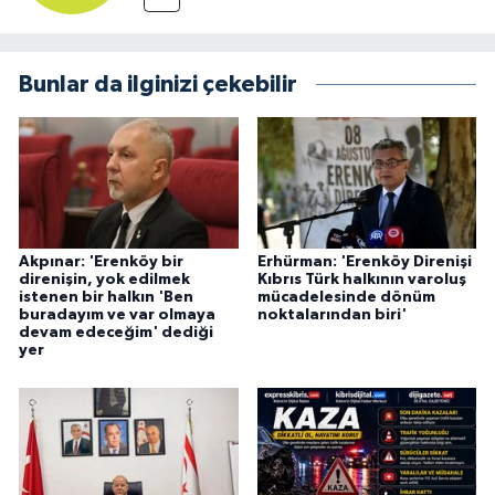
Bunlar da ilginizi çekebilir
Akpınar: 'Erenköy bir
Erhürman: 'Erenköy Direnişi
direnişin, yok edilmek
Kıbrıs Türk halkının varoluş
istenen bir halkın 'Ben
mücadelesinde dönüm
buradayım ve var olmaya
noktalarından biri'
devam edeceğim' dediği
yer