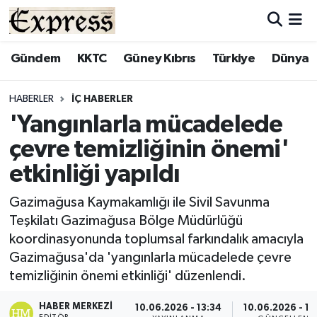
ALAYKÖY
Hava Durumu
Gündem
KKTC
Güney Kıbrıs
Türkiye
Dünya
ALSANCAK
Trafik Durumu
HABERLER
İÇ HABERLER
'Yangınlarla mücadelede
BİLİM
Süper Lig Puan Durumu ve Fikstür
çevre temizliğinin önemi'
ÇATALKÖY
Tüm Manşetler
etkinliği yapıldı
DÜNYA
Son Dakika Haberleri
Gazimağusa Kaymakamlığı ile Sivil Savunma
Teşkilatı Gazimağusa Bölge Müdürlüğü
EĞİTİM
Haber Arşivi
koordinasyonunda toplumsal farkındalık amacıyla
Gazimağusa'da 'yangınlarla mücadelede çevre
EKONOMİ
temizliğinin önemi etkinliği' düzenlendi.
ENGLISH
HABER MERKEZI
10.06.2026 - 13:34
10.06.2026 - 13
EDITÖR