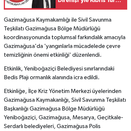
Direnişi'yle Kıbrıs Türk
halkı özgürlüğünden
MAGAZİN
vazgeçmeyeceğini
Gazimağusa Kaymakamlığı ile Sivil Savunma
dünyaya ilan etti'
Teşkilatı Gazimağusa Bölge Müdürlüğü
Nöbetçi Eczaneler
koordinasyonunda toplumsal farkındalık amacıyla
ÖZEL HABER
Gazimağusa'da 'yangınlarla mücadelede çevre
temizliğinin önemi etkinliği' düzenlendi.
SAĞLIK
Etkinlik, Yeniboğaziçi Belediyesi sınırlarındaki
SİYASET
Bedis Plajı ormanlık alanında icra edildi.
SPOR
Etkinliğe, İlçe Kriz Yönetim Merkezi üyelerinden
Gazimağusa Kaymakanlığı, Sivil Savunma Teşkilatı
TATLISU
Başkanlığı Gazimağusa Bölge Müdürlüğü
Yeniboğaziçi, Gazimağusa, Mesarya, Geçitkale-
TEKNOLOJİ
Serdarlı belediyeleri, Gazimağusa Polis