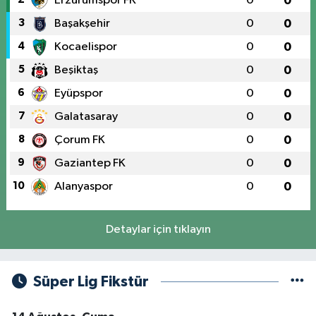
Erzurumspor FK
0
0
3
Başakşehir
0
0
4
Kocaelispor
0
0
5
Beşiktaş
0
0
6
Eyüpspor
0
0
7
Galatasaray
0
0
8
Çorum FK
0
0
9
Gaziantep FK
0
0
10
Alanyaspor
0
0
Detaylar için tıklayın
Süper Lig Fikstür