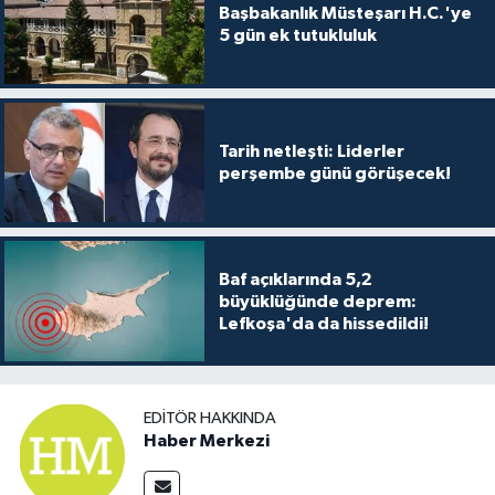
Başbakanlık Müsteşarı H.C.'ye
5 gün ek tutukluluk
Tarih netleşti: Liderler
perşembe günü görüşecek!
Baf açıklarında 5,2
büyüklüğünde deprem:
Lefkoşa'da da hissedildi!
EDITÖR HAKKINDA
Haber Merkezi