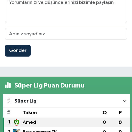
Gönder
Süper Lig Puan Durumu
Süper Lig
#
Takım
O
P
1
Amed
0
0
2