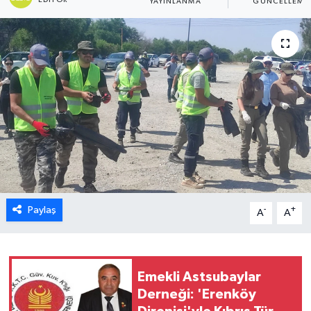
YAYINLANMA
GÜNCELLEME
ESENTEPE
GAZİMAĞUSA
GİRNE
GÜNDEM
GÜNEY KIBRIS
İÇ HABERLER
Paylaş
-
+
A
A
KÜLTÜR SANAT
LAPTA
Emekli Astsubaylar
Derneği: 'Erenköy
LEFKOŞA