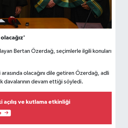
 olacağız'
layan Bertan Özerdağ, seçimlerle ilgili konuları
ri arasında olacağını dile getiren Özerdağ, adli
 davalarının devam ettiği söyledi.
 açılış ve kutlama etkinliği
e