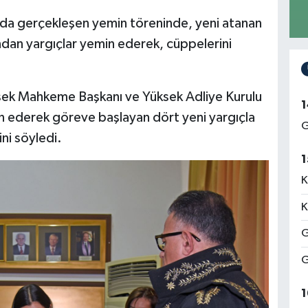
nda gerçekleşen yemin töreninde, yeni atanan
ndan yargıçlar yemin ederek, cüppelerini
ek Mahkeme Başkanı ve Yüksek Adliye Kurulu
1
 ederek göreve başlayan dört yeni yargıçla
G
ini söyledi.
1
K
K
G
G
1