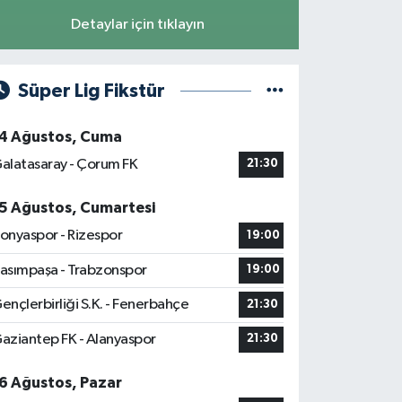
Detaylar için tıklayın
Süper Lig Fikstür
4 Ağustos, Cuma
alatasaray - Çorum FK
21:30
5 Ağustos, Cumartesi
onyaspor - Rizespor
19:00
asımpaşa - Trabzonspor
19:00
ençlerbirliği S.K. - Fenerbahçe
21:30
aziantep FK - Alanyaspor
21:30
6 Ağustos, Pazar