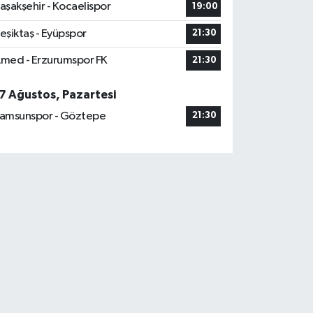
aşakşehir - Kocaelispor
19:00
eşiktaş - Eyüpspor
21:30
med - Erzurumspor FK
21:30
7 Ağustos, Pazartesi
amsunspor - Göztepe
21:30