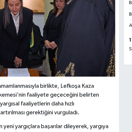
B
B
A
1
S
n tamamlanmasıyla birlikte, Lefkoşa Kaza
emesi'nin faaliyete geçeceğini belirten
rgısal faaliyetlerin daha hızlı
artırılması gerektiğini vurguladı.
 yeni yargıçlara başarılar dileyerek, yargıya