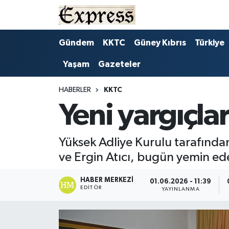
ALAYKÖY
Hava Durumu
Gündem
KKTC
Güney Kıbrıs
Türkiye
Yaşam
Gazeteler
ALSANCAK
Trafik Durumu
BİLİM
Süper Lig Puan Durumu ve Fikstür
HABERLER
KKTC
Yeni yargıçla
ÇATALKÖY
Tüm Manşetler
Yüksek Adliye Kurulu tarafınd
DÜNYA
Son Dakika Haberleri
ve Ergin Atıcı, bugün yemin ed
EĞİTİM
Haber Arşivi
HABER MERKEZI
01.06.2026 - 11:39
EDITÖR
YAYINLANMA
EKONOMİ
ENGLISH