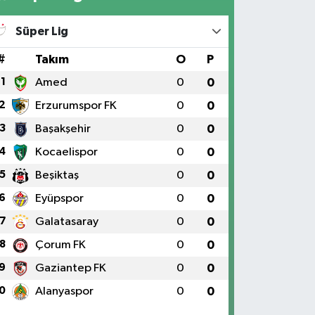
Süper Lig
#
Takım
O
P
1
Amed
0
0
2
Erzurumspor FK
0
0
3
Başakşehir
0
0
4
Kocaelispor
0
0
5
Beşiktaş
0
0
6
Eyüpspor
0
0
7
Galatasaray
0
0
8
Çorum FK
0
0
9
Gaziantep FK
0
0
0
Alanyaspor
0
0