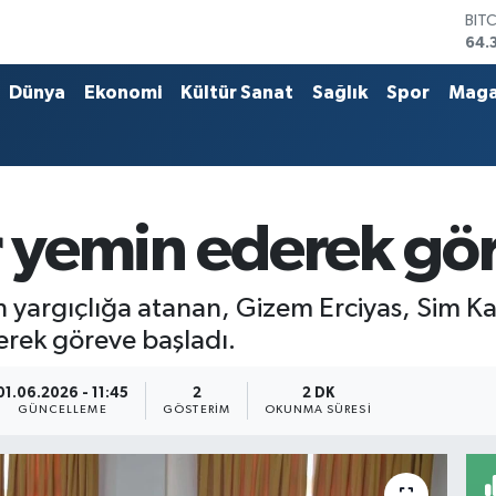
BIT
64.
DO
47,
Dünya
Ekonomi
Kültür Sanat
Sağlık
Spor
Maga
EU
55,
STE
64,
GRA
657
r yemin ederek gö
BİS
13.
an yargıçlığa atanan, Gizem Erciyas, Sim
erek göreve başladı.
01.06.2026 - 11:45
2
2 DK
GÜNCELLEME
GÖSTERIM
OKUNMA SÜRESI