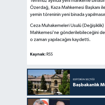
Temmuz ayında yeni mahkeme binasına
Özerdağ, Kaza Mahkemesi Başkanı ile ik
yemin töreninin yeni binada yapılmasın
Ceza Muhakemeleri Usulü (Değişiklik)
Mahkemesi'ne gönderilebileceğini de
o zaman yapılacağını kaydetti.
Kaynak:
RSS
EDITÖRÜN SEÇTIĞI
Başbakanlık Mü