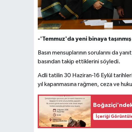
-'Temmuz'da yeni binaya taşınmış
Basın mensuplarının sorularını da yanıt
basından takip ettiklerini söyledi.
Adli tatilin 30 Haziran-16 Eylül tarihle
yıl kapanmasına rağmen, ceza ve hukuk
Boğaziçi'ndeki
İçeriği Görüntül