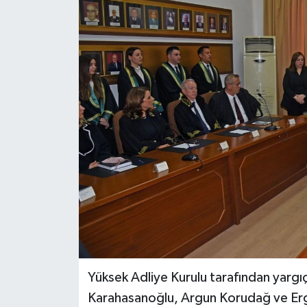
ESENTEPE
GAZİMAĞUSA
GİRNE
GÜNDEM
GÜNEY KIBRIS
İÇ HABERLER
KÜLTÜR SANAT
LAPTA
Yüksek Adliye Kurulu tarafından yargı
Karahasanoğlu, Argun Korudağ ve Erg
LEFKOŞA