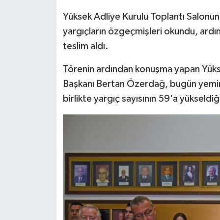
Yüksek Adliye Kurulu Toplantı Salonu
MAGAZİN
yargıçların özgeçmişleri okundu, ardı
teslim aldı.
Nöbetçi Eczaneler
Törenin ardından konuşma yapan Yüks
ÖZEL HABER
Başkanı Bertan Özerdağ, bugün yemin
birlikte yargıç sayısının 59'a yükseldiğ
SAĞLIK
SİYASET
SPOR
TATLISU
TEKNOLOJİ