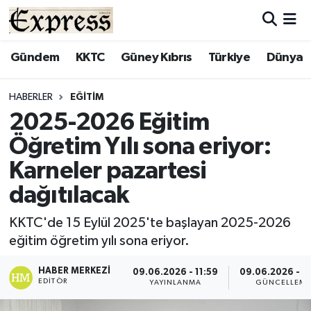
ALAYKÖY
Hava Durumu
Gündem
KKTC
Güney Kıbrıs
Türkiye
Dünya
ALSANCAK
Trafik Durumu
HABERLER
EĞITIM
2025-2026 Eğitim
BİLİM
Süper Lig Puan Durumu ve Fikstür
Öğretim Yılı sona eriyor:
ÇATALKÖY
Tüm Manşetler
Karneler pazartesi
dağıtılacak
DÜNYA
Son Dakika Haberleri
KKTC'de 15 Eylül 2025'te başlayan 2025-2026
EĞİTİM
Haber Arşivi
eğitim öğretim yılı sona eriyor.
EKONOMİ
HABER MERKEZI
09.06.2026 - 11:59
09.06.2026 - 1
EDITÖR
YAYINLANMA
GÜNCELLEM
ENGLISH