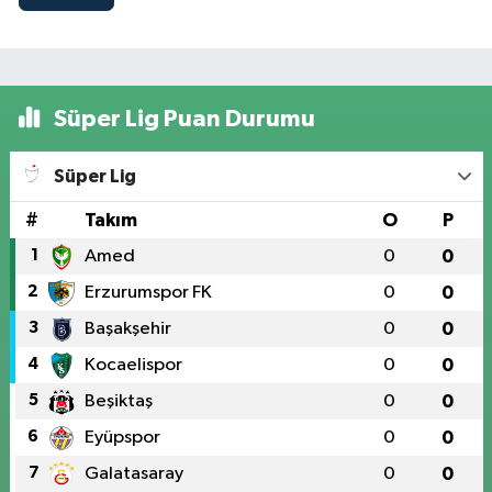
Süper Lig Puan Durumu
Süper Lig
#
Takım
O
P
1
Amed
0
0
2
Erzurumspor FK
0
0
3
Başakşehir
0
0
4
Kocaelispor
0
0
5
Beşiktaş
0
0
6
Eyüpspor
0
0
7
Galatasaray
0
0