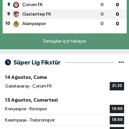
8
Çorum FK
0
0
9
Gaziantep FK
0
0
10
Alanyaspor
0
0
Detaylar için tıklayın
Süper Lig Fikstür
14 Ağustos, Cuma
Galatasaray - Çorum FK
21:30
15 Ağustos, Cumartesi
Konyaspor - Rizespor
19:00
Kasımpaşa - Trabzonspor
19:00