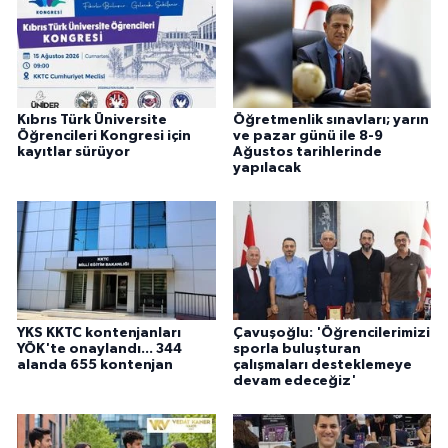
Kıbrıs Türk Üniversite
Öğretmenlik sınavları; yarın
Öğrencileri Kongresi için
ve pazar günü ile 8-9
kayıtlar sürüyor
Ağustos tarihlerinde
yapılacak
YKS KKTC kontenjanları
Çavuşoğlu: 'Öğrencilerimizi
YÖK'te onaylandı... 344
sporla buluşturan
alanda 655 kontenjan
çalışmaları desteklemeye
devam edeceğiz'