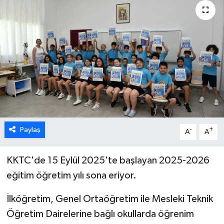
ESENTEPE
GAZİMAĞUSA
GİRNE
GÜNDEM
GÜNEY KIBRIS
Paylaş
-
+
A
A
İÇ HABERLER
KKTC'de 15 Eylül 2025'te başlayan 2025-2026
KÜLTÜR SANAT
eğitim öğretim yılı sona eriyor.
LAPTA
İlköğretim, Genel Ortaöğretim ile Mesleki Teknik
Öğretim Dairelerine bağlı okullarda öğrenim
LEFKOŞA