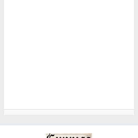
ESENTEPE
GAZİMAĞUSA
GİRNE
GÜNDEM
GÜNEY KIBRIS
İÇ HABERLER
KÜLTÜR SANAT
LAPTA
LEFKOŞA