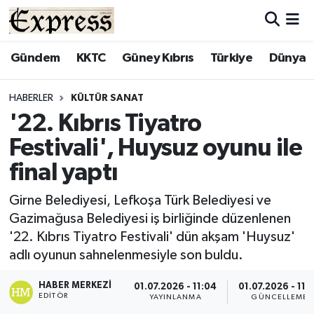
ALAYKÖY
Hava Durumu
Gündem
KKTC
Güney Kıbrıs
Türkiye
Dünya
ALSANCAK
Trafik Durumu
HABERLER
KÜLTÜR SANAT
'22. Kıbrıs Tiyatro
BİLİM
Süper Lig Puan Durumu ve Fikstür
Festivali', Huysuz oyunu ile
ÇATALKÖY
Tüm Manşetler
final yaptı
DÜNYA
Son Dakika Haberleri
Girne Belediyesi, Lefkoşa Türk Belediyesi ve
Gazimağusa Belediyesi iş birliğinde düzenlenen
EĞİTİM
Haber Arşivi
'22. Kıbrıs Tiyatro Festivali' dün akşam 'Huysuz'
adlı oyunun sahnelenmesiyle son buldu.
EKONOMİ
HABER MERKEZI
01.07.2026 - 11:04
01.07.2026 - 11:
EDITÖR
YAYINLANMA
GÜNCELLEME
ENGLISH