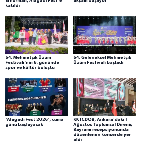
Erhürman, Alagadi Fest'e
akşam başlıyor
katıldı
64. Mehmetçik Üzüm
64. Geleneksel Mehmetçik
Festivali'nin 6. gününde
Üzüm Festivali başladı
spor ve kültür buluştu
'Alagadi Fest 2026', cuma
KKTCDOB, Ankara'daki 1
günü başlayacak
Ağustos Toplumsal Direniş
Bayramı resepsiyonunda
düzenlenen konserde yer
aldı