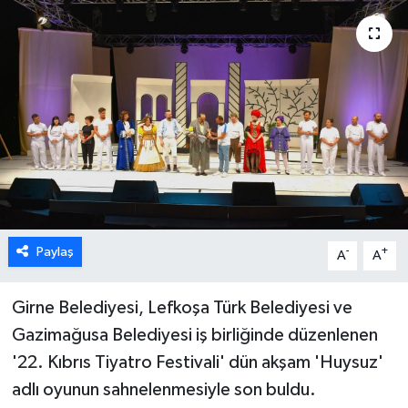
ESENTEPE
GAZİMAĞUSA
GİRNE
GÜNDEM
GÜNEY KIBRIS
Paylaş
-
+
A
A
İÇ HABERLER
Girne Belediyesi, Lefkoşa Türk Belediyesi ve
KÜLTÜR SANAT
Gazimağusa Belediyesi iş birliğinde düzenlenen
LAPTA
'22. Kıbrıs Tiyatro Festivali' dün akşam 'Huysuz'
adlı oyunun sahnelenmesiyle son buldu.
LEFKOŞA