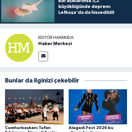
Baf açıklarında 5,2
büyüklüğünde deprem:
Lefkoşa'da da hissedildi!
EDITÖR HAKKINDA
Haber Merkezi
Bunlar da ilginizi çekebilir
Cumhurbaşkanı Tufan
Alagadi Fest 2026 bu