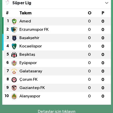
Süper Lig
#
Takım
O
P
1
Amed
0
0
2
Erzurumspor FK
0
0
3
Başakşehir
0
0
4
Kocaelispor
0
0
5
Beşiktaş
0
0
6
Eyüpspor
0
0
7
Galatasaray
0
0
8
Çorum FK
0
0
9
Gaziantep FK
0
0
10
Alanyaspor
0
0
Detaylar için tıklayın