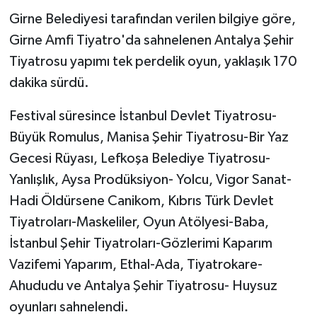
Girne Belediyesi tarafından verilen bilgiye göre,
MAGAZİN
Girne Amfi Tiyatro'da sahnelenen Antalya Şehir
Tiyatrosu yapımı tek perdelik oyun, yaklaşık 170
Nöbetçi Eczaneler
dakika sürdü.
ÖZEL HABER
Festival süresince İstanbul Devlet Tiyatrosu-
Büyük Romulus, Manisa Şehir Tiyatrosu-Bir Yaz
SAĞLIK
Gecesi Rüyası, Lefkoşa Belediye Tiyatrosu-
SİYASET
Yanlışlık, Aysa Prodüksiyon- Yolcu, Vigor Sanat-
Hadi Öldürsene Canikom, Kıbrıs Türk Devlet
SPOR
Tiyatroları-Maskeliler, Oyun Atölyesi-Baba,
İstanbul Şehir Tiyatroları-Gözlerimi Kaparım
TATLISU
Vazifemi Yaparım, Ethal-Ada, Tiyatrokare-
Ahududu ve Antalya Şehir Tiyatrosu- Huysuz
TEKNOLOJİ
oyunları sahnelendi.