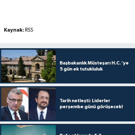
TİCARET
YAŞAM
Kaynak:
RSS
Başbakanlık Müsteşarı H.C.'ye
5 gün ek tutukluluk
Tarih netleşti: Liderler
perşembe günü görüşecek!