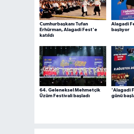
Cumhurbaşkanı Tufan
Alagadi F
Erhürman, Alagadi Fest'e
başlıyor
katıldı
64. Geleneksel Mehmetçik
'Alagadi 
Üzüm Festivali başladı
günü başl