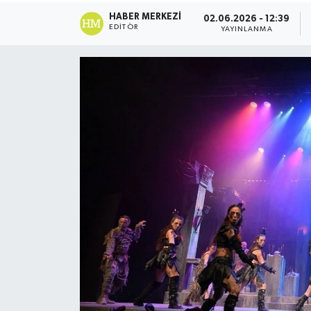
HABER MERKEZI
02.06.2026 - 12:39
ESENTEPE
EDITÖR
YAYINLANMA
GAZİMAĞUSA
GİRNE
GÜNDEM
GÜNEY KIBRIS
İÇ HABERLER
KÜLTÜR SANAT
LAPTA
LEFKOŞA