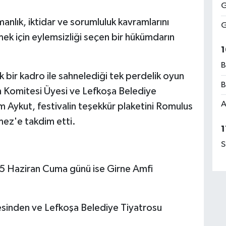
G
nlık, iktidar ve sorumluluk kavramlarını
G
ek için eylemsizliği seçen bir hükümdarın
1
B
k bir kadro ile sahnelediği tek perdelik oyun
B
 Komitesi Üyesi ve Lefkoşa Belediye
A
Aykut, festivalin teşekkür plaketini Romulus
mez'e takdim etti.
1
S
 Haziran Cuma günü ise Girne Amfi
esinden ve Lefkoşa Belediye Tiyatrosu