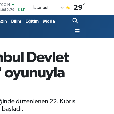
°
ITCOIN
29
İstanbul
4.959,79
%1.11
OLAR
7,7436
%0.18
zin
Bilim
Eğitim
Moda
URO
5,2510
%0.32
TERLİN
4,4811
%0.38
RAM ALTIN
660.55
%0.03
anbul Devlet
İST100
3.779
%-14
' oyunuyla
liğinde düzenlenen 22. Kıbrıs
 başladı.