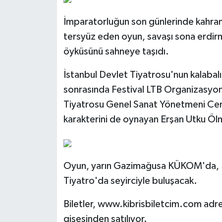
TİCARET
İmparatorluğun son günlerinde kahrama
YAŞAM
tersyüz eden oyun, savaşı sona erdirm
öyküsünü sahneye taşıdı.
İstanbul Devlet Tiyatrosu'nun kalabalı
sonrasında Festival LTB Organizasyon
Tiyatrosu Genel Sanat Yönetmeni Cem 
karakterini de oynayan Erşan Utku Öl
Oyun, yarın Gazimağusa KÜKOM'da, 5
Tiyatro'da seyirciyle buluşacak.
Biletler, www.kibrisbiletcim.com adr
gişesinden satılıyor.