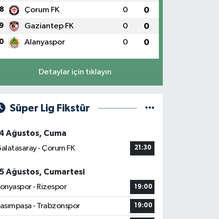
8
Çorum FK
0
0
9
Gaziantep FK
0
0
0
Alanyaspor
0
0
Detaylar için tıklayın
Süper Lig Fikstür
4 Ağustos, Cuma
alatasaray - Çorum FK
21:30
5 Ağustos, Cumartesi
onyaspor - Rizespor
19:00
asımpaşa - Trabzonspor
19:00