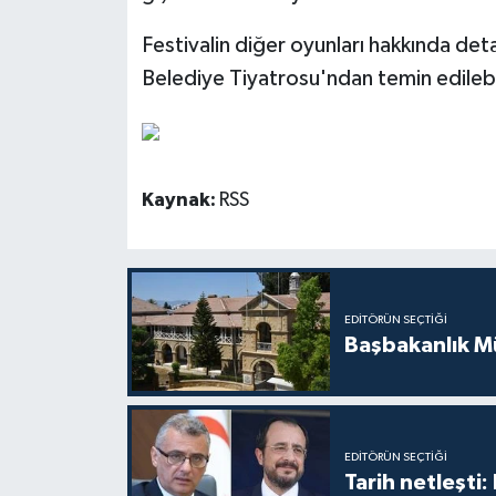
Festivalin diğer oyunları hakkında deta
Belediye Tiyatrosu'ndan temin edilebil
Kaynak:
RSS
EDITÖRÜN SEÇTIĞI
Başbakanlık Mü
EDITÖRÜN SEÇTIĞI
Tarih netleşti