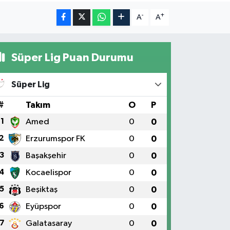
-
+
A
A
Süper Lig Puan Durumu
Süper Lig
#
Takım
O
P
1
Amed
0
0
2
Erzurumspor FK
0
0
3
Başakşehir
0
0
4
Kocaelispor
0
0
5
Beşiktaş
0
0
6
Eyüpspor
0
0
7
Galatasaray
0
0