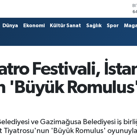
B
6
D
4
Dünya
Ekonomi
Kültür Sanat
Sağlık
Spor
Maga
E
5
S
6
G
6
atro Festivali, İst
B
1
n 'Büyük Romulus
Belediyesi ve Gazimağusa Belediyesi iş bir
let Tiyatrosu'nun 'Büyük Romulus' oyunuyla