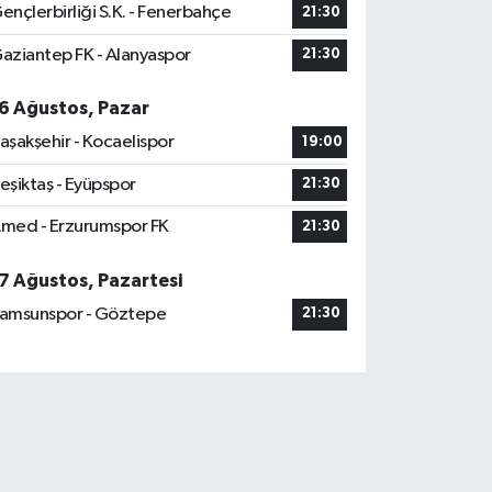
ençlerbirliği S.K. - Fenerbahçe
21:30
aziantep FK - Alanyaspor
21:30
6 Ağustos, Pazar
aşakşehir - Kocaelispor
19:00
eşiktaş - Eyüpspor
21:30
med - Erzurumspor FK
21:30
7 Ağustos, Pazartesi
amsunspor - Göztepe
21:30