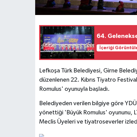
MAGAZİN
Nöbetçi Eczaneler
64. Gelenekse
ÖZEL HABER
İçeriği Görüntül
SAĞLIK
Lefkoşa Türk Belediyesi, Girne Beledi
SİYASET
düzenlenen 22. Kıbrıs Tiyatro Festival
Romulus' oyunuyla başladı.
SPOR
Belediyeden verilen bilgiye göre YD
TATLISU
yönettiği 'Büyük Romulus' oyununu, 
Meclis Üyeleri ve tiyatroseverler izled
TEKNOLOJİ