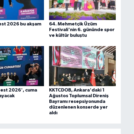
est 2026 bu akşam
64. Mehmetçik Üzüm
Festivali'nin 6. gününde spor
ve kültür buluştu
Fest 2026', cuma
KKTCDOB, Ankara'daki 1
ayacak
Ağustos Toplumsal Direniş
Bayramı resepsiyonunda
düzenlenen konserde yer
aldı