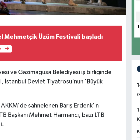
1
l Mehmetçik Üzüm Festivali başladı
e
yesi ve Gazimağusa Belediyesi iş birliğinde
i, İstanbul Devlet Tiyatrosu'nun 'Büyük
1
G
Ü AKKM'de sahnelenen Barış Erdenk'in
1
LTB Başkanı Mehmet Harmancı, bazı LTB
K
i.
K