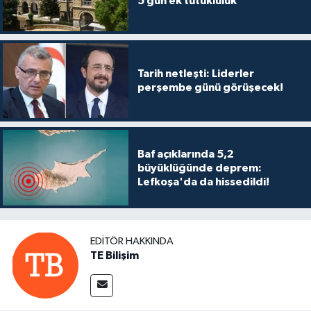
5 gün ek tutukluluk
MAGAZİN
Nöbetçi Eczaneler
Tarih netleşti: Liderler
perşembe günü görüşecek!
ÖZEL HABER
SAĞLIK
Baf açıklarında 5,2
büyüklüğünde deprem:
SİYASET
Lefkoşa'da da hissedildi!
SPOR
EDITÖR HAKKINDA
TATLISU
TE Bilişim
TEKNOLOJİ