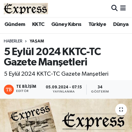
ALAYKÖY
Hava Durumu
Gündem
KKTC
Güney Kıbrıs
Türkiye
Dünya
ALSANCAK
Trafik Durumu
HABERLER
YAŞAM
5 Eylül 2024 KKTC-TC
BİLİM
Süper Lig Puan Durumu ve Fikstür
Gazete Manşetleri
ÇATALKÖY
Tüm Manşetler
5 Eylül 2024 KKTC-TC Gazete Manşetleri
DÜNYA
Son Dakika Haberleri
TE BILIŞIM
05.09.2024 - 07:15
34
EDITÖR
YAYINLANMA
GÖSTERIM
EĞİTİM
Haber Arşivi
EKONOMİ
ENGLISH