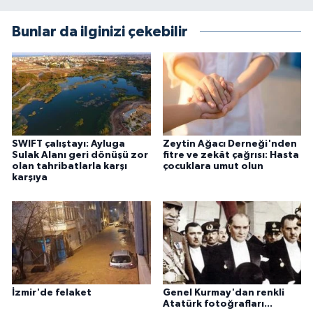
TİCARET
Bunlar da ilginizi çekebilir
YAŞAM
SWIFT çalıştayı: Ayluga
Zeytin Ağacı Derneği'nden
Sulak Alanı geri dönüşü zor
fitre ve zekât çağrısı: Hasta
olan tahribatlarla karşı
çocuklara umut olun
karşıya
İzmir'de felaket
Genel Kurmay'dan renkli
Atatürk fotoğrafları...