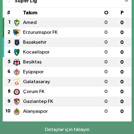
Süper Lig
#
Takım
O
P
1
Amed
0
0
2
Erzurumspor FK
0
0
3
Başakşehir
0
0
4
Kocaelispor
0
0
5
Beşiktaş
0
0
6
Eyüpspor
0
0
7
Galatasaray
0
0
8
Çorum FK
0
0
9
Gaziantep FK
0
0
10
Alanyaspor
0
0
Detaylar için tıklayın