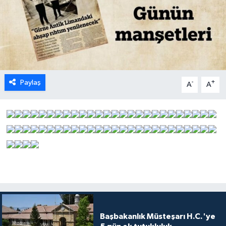
ESENTEPE
GAZİMAĞUSA
GİRNE
Paylaş
-
+
A
A
GÜNDEM
GÜNEY KIBRIS
İÇ HABERLER
KÜLTÜR SANAT
LAPTA
Başbakanlık Müsteşarı H.C.'ye
LEFKOŞA