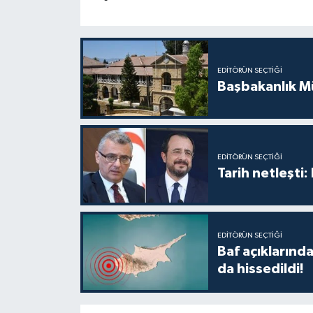
TİCARET
YAŞAM
EDITÖRÜN SEÇTIĞI
Başbakanlık Mü
EDITÖRÜN SEÇTIĞI
Tarih netleşti
EDITÖRÜN SEÇTIĞI
Baf açıkların
da hissedildi!