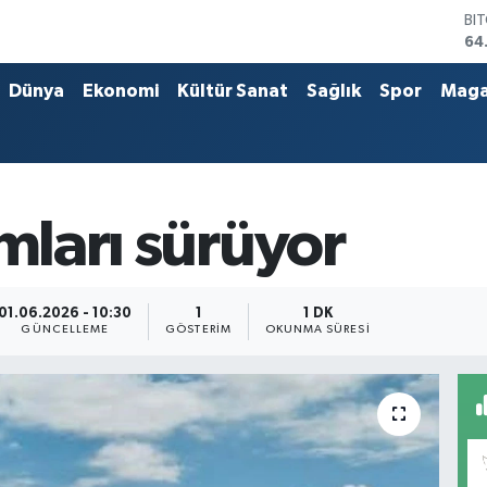
BI
64
DO
47
Dünya
Ekonomi
Kültür Sanat
Sağlık
Spor
Maga
EU
55
ST
64
GR
66
ımları sürüyor
Bİ
13
01.06.2026 - 10:30
1
1 DK
GÜNCELLEME
GÖSTERIM
OKUNMA SÜRESI