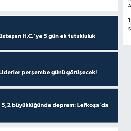
A
1
S
steşarı H.C.'ye 5 gün ek tutukluluk
: Liderler perşembe günü görüşecek!
da 5,2 büyüklüğünde deprem: Lefkoşa'da