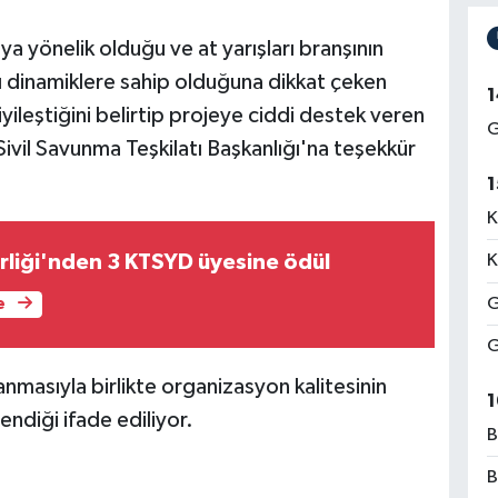
a yönelik olduğu ve at yarışları branşının
ı dinamiklere sahip olduğuna dikkat çeken
1
iyileştiğini belirtip projeye ciddi destek veren
G
vil Savunma Teşkilatı Başkanlığı'na teşekkür
1
K
irliği'nden 3 KTSYD üyesine ödül
K
G
e
G
nmasıyla birlikte organizasyon kalitesinin
1
ndiği ifade ediliyor.
B
B