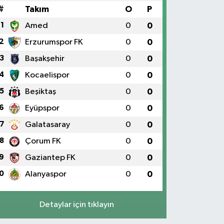
#
Takım
O
P
1
Amed
0
0
2
Erzurumspor FK
0
0
3
Başakşehir
0
0
4
Kocaelispor
0
0
5
Beşiktaş
0
0
6
Eyüpspor
0
0
7
Galatasaray
0
0
8
Çorum FK
0
0
9
Gaziantep FK
0
0
0
Alanyaspor
0
0
Detaylar için tıklayın