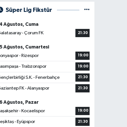
Süper Lig Fikstür
4 Ağustos, Cuma
alatasaray - Çorum FK
21:30
5 Ağustos, Cumartesi
onyaspor - Rizespor
19:00
asımpaşa - Trabzonspor
19:00
ençlerbirliği S.K. - Fenerbahçe
21:30
aziantep FK - Alanyaspor
21:30
6 Ağustos, Pazar
aşakşehir - Kocaelispor
19:00
eşiktaş - Eyüpspor
21:30