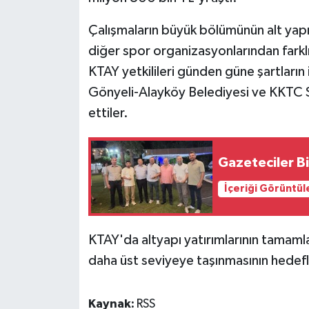
Çalışmaların büyük bölümünün alt yapıy
MAGAZİN
diğer spor organizasyonlarından farkl
Nöbetçi Eczaneler
KTAY yetkilileri günden güne şartların 
Gönyeli-Alayköy Belediyesi ve KKTC Si
ÖZEL HABER
ettiler.
SAĞLIK
Gazeteciler B
SİYASET
İçeriği Görüntül
SPOR
KTAY'da altyapı yatırımlarının tamamla
TATLISU
daha üst seviyeye taşınmasının hedefle
TEKNOLOJİ
Kaynak:
RSS