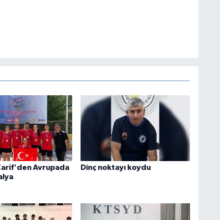
Zarif'den Avrupada
Dinç noktayı koydu
alya