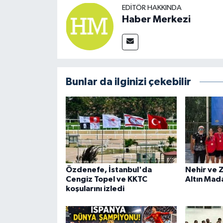
EDITÖR HAKKINDA
Haber Merkezi
Bunlar da ilginizi çekebilir
Özdenefe, İstanbul'da
Nehir ve 
Cengiz Topel ve KKTC
Altın Mad
koşularını izledi