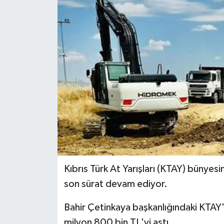
ESENTEPE
GAZİMAĞUSA
GİRNE
GÜNDEM
GÜNEY KIBRIS
İÇ HABERLER
Kıbrıs Türk At Yarışları (KTAY) bünyes
KÜLTÜR SANAT
son sürat devam ediyor.
LAPTA
Bahir Çetinkaya başkanlığındaki KTAY'd
LEFKOŞA
milyon 800 bin TL'yi aştı.