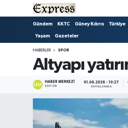
ALAYKÖY
Hava Durumu
Gündem
KKTC
Güney Kıbrıs
Türkiye
Yaşam
Gazeteler
ALSANCAK
Trafik Durumu
BİLİM
Süper Lig Puan Durumu ve Fikstür
HABERLER
SPOR
Altyapı yatır
ÇATALKÖY
Tüm Manşetler
DÜNYA
Son Dakika Haberleri
HABER MERKEZI
01.06.2026 - 10:27
EDITÖR
YAYINLANMA
EĞİTİM
Haber Arşivi
EKONOMİ
ENGLISH