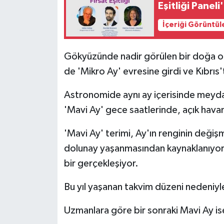
Eşitliği Paneli
MAGAZİN
İçeriği Görüntül
Nöbetçi Eczaneler
Gökyüzünde nadir görülen bir doğa ol
de 'Mikro Ay' evresine girdi ve Kıbrıs'
ÖZEL HABER
Astronomide aynı ay içerisinde meydan
SAĞLIK
'Mavi Ay' gece saatlerinde, açık hava
SİYASET
'Mavi Ay' terimi, Ay'ın renginin değişm
dolunay yaşanmasından kaynaklanıyor. B
SPOR
bir gerçekleşiyor.
TATLISU
Bu yıl yaşanan takvim düzeni nedeniy
TEKNOLOJİ
Uzmanlara göre bir sonraki Mavi Ay i