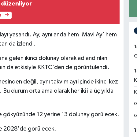
' düzenliyor
e
ayı yaşandı. Ay, aynı anda hem 'Mavi Ay' hem
tan da izlendi.
1
G
a gelen ikinci dolunay olarak adlandırılan
nın da etkisiyle KKTC'den de görüntülendi.
1
K
esinden değil, aynı takvim ayı içinde ikinci kez
u durum ortalama olarak her iki ila üç yılda
K
G
le gökyüzünde 12 yerine 13 dolunay görülecek.
G
se 2028'de görülecek.
1