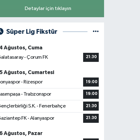
Detaylar için tıklayın
Süper Lig Fikstür
4 Ağustos, Cuma
alatasaray - Çorum FK
21:30
5 Ağustos, Cumartesi
onyaspor - Rizespor
19:00
asımpaşa - Trabzonspor
19:00
ençlerbirliği S.K. - Fenerbahçe
21:30
aziantep FK - Alanyaspor
21:30
6 Ağustos, Pazar