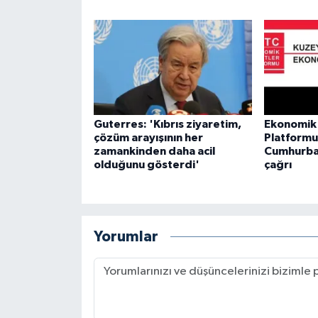
Guterres: 'Kıbrıs ziyaretim,
Ekonomik
çözüm arayışının her
Platform
zamankinden daha acil
Cumhurba
olduğunu gösterdi'
çağrı
Yorumlar