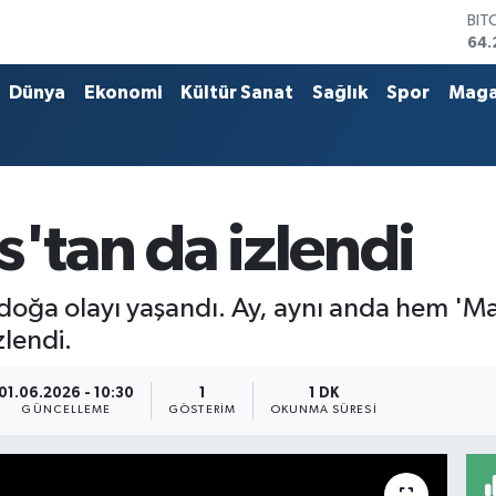
BIT
64.
DO
47,
Dünya
Ekonomi
Kültür Sanat
Sağlık
Spor
Maga
EU
55,
STE
64,
GRA
651
s'tan da izlendi
BİS
13.
oğa olayı yaşandı. Ay, aynı anda hem 'Ma
zlendi.
01.06.2026 - 10:30
1
1 DK
GÜNCELLEME
GÖSTERIM
OKUNMA SÜRESI