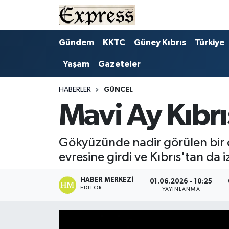
ALAYKÖY
Hava Durumu
Gündem
KKTC
Güney Kıbrıs
Türkiye
Yaşam
Gazeteler
ALSANCAK
Trafik Durumu
BİLİM
Süper Lig Puan Durumu ve Fikstür
HABERLER
GÜNCEL
Mavi Ay Kıbrı
ÇATALKÖY
Tüm Manşetler
Gökyüzünde nadir görülen bir d
DÜNYA
Son Dakika Haberleri
evresine girdi ve Kıbrıs'tan da i
EĞİTİM
Haber Arşivi
HABER MERKEZI
01.06.2026 - 10:25
EDITÖR
YAYINLANMA
EKONOMİ
ENGLISH