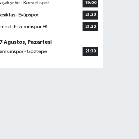
aşakşehir - Kocaelispor
19:00
eşiktaş - Eyüpspor
21:30
med - Erzurumspor FK
21:30
7 Ağustos, Pazartesi
amsunspor - Göztepe
21:30