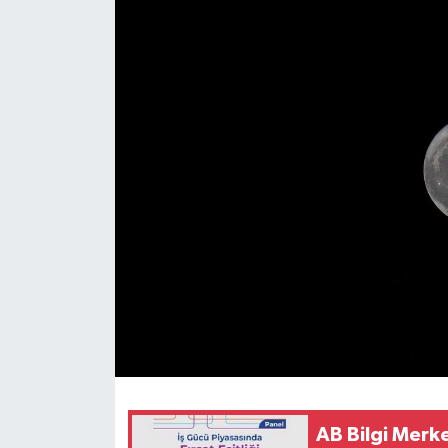
ESENTEPE
GAZİMAĞUSA
GİRNE
GÜNDEM
GÜNEY KIBRIS
İÇ HABERLER
KÜLTÜR SANAT
LAPTA
AB Bilgi Merke
LEFKOŞA