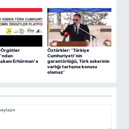
 Örgütler
Öztürkler: 'Türkiye
u'ndan
Cumhuriyeti'nin
şkanı Erhürman'a
garantörlüğü, Türk askerinin
varlığı tartışma konusu
olamaz'