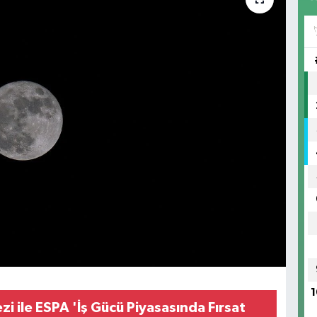
1
zi ile ESPA 'İş Gücü Piyasasında Fırsat