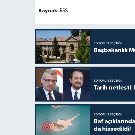
TİCARET
Kaynak:
RSS
YAŞAM
EDITÖRÜN SEÇTIĞI
Başbakanlık Mü
EDITÖRÜN SEÇTIĞI
Tarih netleşti
EDITÖRÜN SEÇTIĞI
Baf açıkların
da hissedildi!