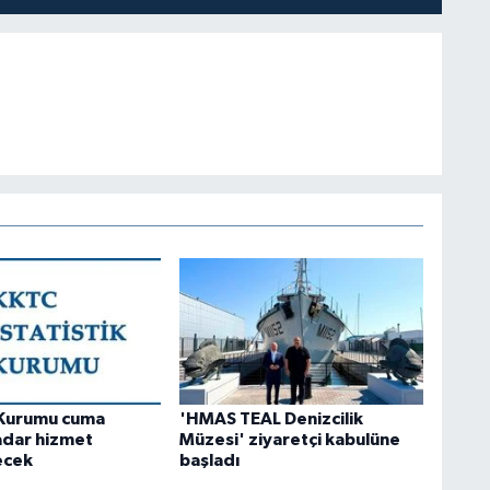
k Kurumu cuma
'HMAS TEAL Denizcilik
adar hizmet
Müzesi' ziyaretçi kabulüne
ecek
başladı