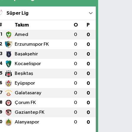
Süper Lig
#
Takım
O
P
1
Amed
0
0
2
Erzurumspor FK
0
0
3
Başakşehir
0
0
4
Kocaelispor
0
0
5
Beşiktaş
0
0
6
Eyüpspor
0
0
7
Galatasaray
0
0
8
Çorum FK
0
0
9
Gaziantep FK
0
0
0
Alanyaspor
0
0