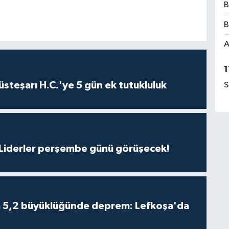
B
B
A
1
steşarı H.C.'ye 5 gün ek tutukluluk
S
: Liderler perşembe günü görüşecek!
da 5,2 büyüklüğünde deprem: Lefkoşa'da