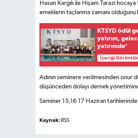
Hasan Kargılı ile Hişam Tarazi hocaya t
emeklerin taçlanma zamanı olduğunu bi
MAGAZİN
Nöbetçi Eczaneler
KTSYD ödül ge
yatırım, gelec
ÖZEL HABER
yatırımdır'
İçeriği Görüntül
SAĞLIK
Adının seminere verilmesinden onur d
SİYASET
düşünceden dolayı dernek yönetimine 
SPOR
Seminer 15,16 17 Haziran tarihlerinde
TATLISU
Kaynak:
RSS
TEKNOLOJİ