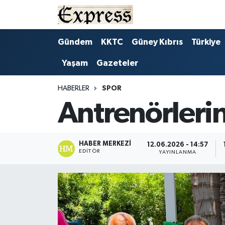
ALAYKÖY
Hava Durumu
Gündem
KKTC
Güney Kıbrıs
Türkiye
Yaşam
Gazeteler
ALSANCAK
Trafik Durumu
BİLİM
Süper Lig Puan Durumu ve Fikstür
HABERLER
SPOR
Antrenörlerin
ÇATALKÖY
Tüm Manşetler
DÜNYA
Son Dakika Haberleri
HABER MERKEZI
12.06.2026 - 14:57
EDITÖR
YAYINLANMA
EĞİTİM
Haber Arşivi
EKONOMİ
ENGLISH