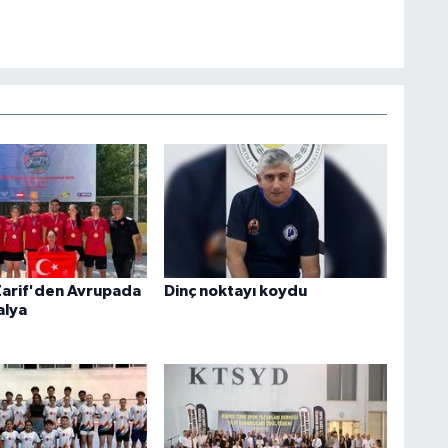
Zarif'den Avrupada
Dinç noktayı koydu
alya