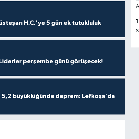
A
1
steşarı H.C.'ye 5 gün ek tutukluluk
S
: Liderler perşembe günü görüşecek!
da 5,2 büyüklüğünde deprem: Lefkoşa'da