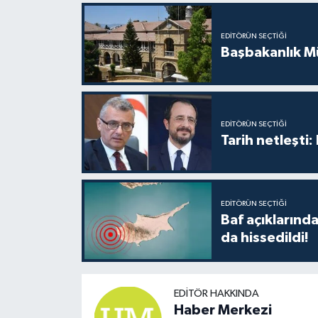
TİCARET
EDITÖRÜN SEÇTIĞI
YAŞAM
Başbakanlık Mü
EDITÖRÜN SEÇTIĞI
Tarih netleşti
EDITÖRÜN SEÇTIĞI
Baf açıkların
da hissedildi!
EDITÖR HAKKINDA
Haber Merkezi