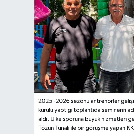
ESENTEPE
GAZİMAĞUSA
GİRNE
GÜNDEM
GÜNEY KIBRIS
İÇ HABERLER
2025 -2026 sezonu antrenörler gelişi
KÜLTÜR SANAT
kurulu yaptığı toplantıda seminerin ad
LAPTA
aldı. Ülke sporuna büyük hizmetleri g
Tözün Tunalı ile bir görüşme yapan K
LEFKOŞA