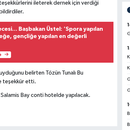
eşekkürlerini ileterek dernek için verdiği
ldirdiler.
1
cesi... Başbakan Üstel: 'Spora yapılan
G
eğe, gençliğe yapılan en değerli
1
e
K
K
uyduğunu belirten Tözün Tunalı Bu
G
teşekkür etti.
G
 Salamis Bay conti hotelde yapılacak.
1
B
B