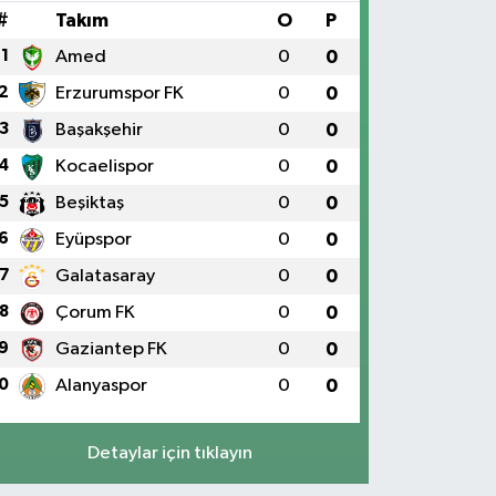
#
Takım
O
P
1
Amed
0
0
2
Erzurumspor FK
0
0
3
Başakşehir
0
0
4
Kocaelispor
0
0
5
Beşiktaş
0
0
6
Eyüpspor
0
0
7
Galatasaray
0
0
8
Çorum FK
0
0
9
Gaziantep FK
0
0
0
Alanyaspor
0
0
Detaylar için tıklayın