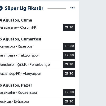
Süper Lig Fikstür
4 Ağustos, Cuma
alatasaray - Çorum FK
21:30
5 Ağustos, Cumartesi
onyaspor - Rizespor
19:00
asımpaşa - Trabzonspor
19:00
ençlerbirliği S.K. - Fenerbahçe
21:30
aziantep FK - Alanyaspor
21:30
6 Ağustos, Pazar
aşakşehir - Kocaelispor
19:00
eşiktaş - Eyüpspor
21:30