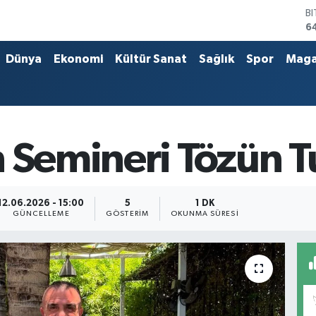
B
6
D
4
Dünya
Ekonomi
Kültür Sanat
Sağlık
Spor
Maga
E
5
S
6
G
6
 Semineri Tözün T
B
1
12.06.2026 - 15:00
5
1 DK
GÜNCELLEME
GÖSTERIM
OKUNMA SÜRESI