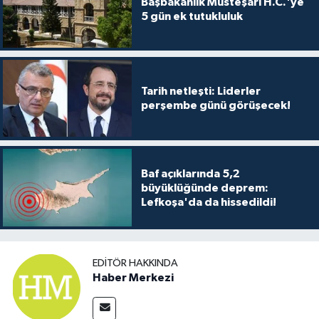
Başbakanlık Müsteşarı H.C.'ye
5 gün ek tutukluluk
Tarih netleşti: Liderler
perşembe günü görüşecek!
Baf açıklarında 5,2
büyüklüğünde deprem:
Lefkoşa'da da hissedildi!
EDITÖR HAKKINDA
Haber Merkezi