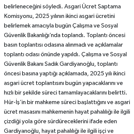
belirleneceğini söyledi. Asgari Ücret Saptama
MAGAZİN
Komisyonu, 2025 yılının ikinci asgari ücretini
belirlemek amacıyla bugün Çalışma ve Sosyal
Nöbetçi Eczaneler
Güvenlik Bakanlığı’nda toplandı. Toplantı öncesi
basın toplantısı odasına alınmadı ve açıklamalar
ÖZEL HABER
toplantı odası önünde yapıldı. Çalışma ve Sosyal
SAĞLIK
Güvenlik Bakanı Sadık Gardiyanoğlu, toplantı
öncesi basına yaptığı açıklamada, 2025 yılı ikinci
SİYASET
asgari ücret toplantısını bugün yapacaklarını ve
SPOR
hızlı bir şekilde süreci tamamlayacaklarını belirtti.
Hür-İş’in bir mahkeme süreci başlattığını ve asgari
TATLISU
ücret masasını mahkemenin hayat pahalılığı ile ilgili
TEKNOLOJİ
çizdiği yola göre sürdüreceklerini ifade eden
Gardiyanoğlu, hayat pahalılığı ile ilgili işçi ve