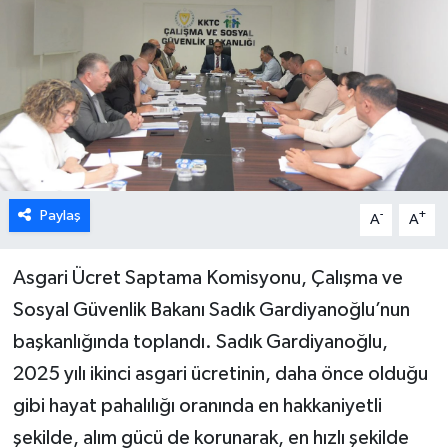
ESENTEPE
GAZİMAĞUSA
GİRNE
GÜNDEM
Paylaş
-
+
A
A
GÜNEY KIBRIS
Asgari Ücret Saptama Komisyonu, Çalışma ve
İÇ HABERLER
Sosyal Güvenlik Bakanı Sadık Gardiyanoğlu’nun
başkanlığında toplandı. Sadık Gardiyanoğlu,
KÜLTÜR SANAT
2025 yılı ikinci asgari ücretinin, daha önce olduğu
LAPTA
gibi hayat pahalılığı oranında en hakkaniyetli
şekilde, alım gücü de korunarak, en hızlı şekilde
LEFKOŞA