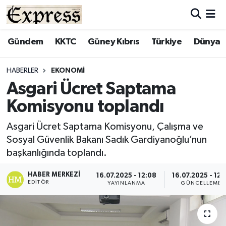
ALAYKÖY
Hava Durumu
Gündem
KKTC
Güney Kıbrıs
Türkiye
Dünya
ALSANCAK
Trafik Durumu
HABERLER
EKONOMI
Asgari Ücret Saptama
BİLİM
Süper Lig Puan Durumu ve Fikstür
Komisyonu toplandı
ÇATALKÖY
Tüm Manşetler
Asgari Ücret Saptama Komisyonu, Çalışma ve
Sosyal Güvenlik Bakanı Sadık Gardiyanoğlu’nun
DÜNYA
Son Dakika Haberleri
başkanlığında toplandı.
EĞİTİM
Haber Arşivi
HABER MERKEZI
16.07.2025 - 12:08
16.07.2025 - 12:
EDITÖR
YAYINLANMA
GÜNCELLEME
EKONOMİ
ENGLISH