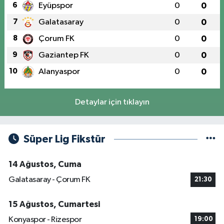
6
Eyüpspor
0
0
7
Galatasaray
0
0
8
Çorum FK
0
0
9
Gaziantep FK
0
0
10
Alanyaspor
0
0
Detaylar için tıklayın
Süper Lig Fikstür
14 Ağustos, Cuma
Galatasaray - Çorum FK
21:30
15 Ağustos, Cumartesi
Konyaspor - Rizespor
19:00