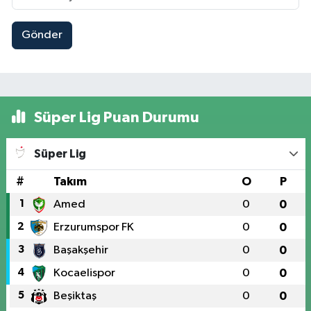
Gönder
Süper Lig Puan Durumu
Süper Lig
#
Takım
O
P
1
Amed
0
0
2
Erzurumspor FK
0
0
3
Başakşehir
0
0
4
Kocaelispor
0
0
5
Beşiktaş
0
0