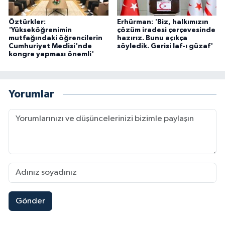
Öztürkler:
Erhürman: 'Biz, halkımızın
'Yükseköğrenimin
çözüm iradesi çerçevesinde
mutfağındaki öğrencilerin
hazırız. Bunu açıkça
Cumhuriyet Meclisi'nde
söyledik. Gerisi laf-ı güzaf'
kongre yapması önemli'
Yorumlar
Gönder