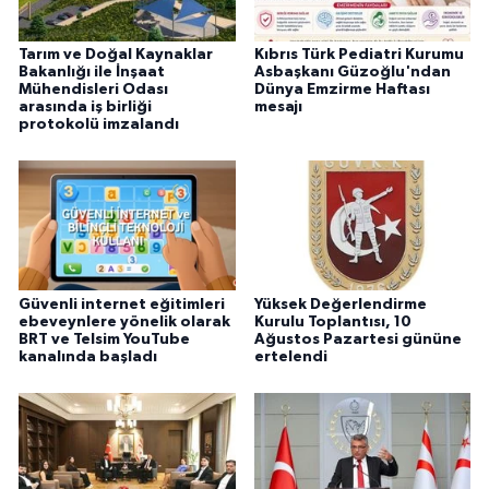
Tarım ve Doğal Kaynaklar
Kıbrıs Türk Pediatri Kurumu
Bakanlığı ile İnşaat
Asbaşkanı Güzoğlu'ndan
Mühendisleri Odası
Dünya Emzirme Haftası
arasında iş birliği
mesajı
protokolü imzalandı
Güvenli internet eğitimleri
Yüksek Değerlendirme
ebeveynlere yönelik olarak
Kurulu Toplantısı, 10
BRT ve Telsim YouTube
Ağustos Pazartesi gününe
kanalında başladı
ertelendi