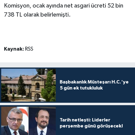
Komisyon, ocak ayında net asgari ücreti 52 bin
MAGAZİN
738 TL olarak belirlemişti.
Nöbetçi Eczaneler
ÖZEL HABER
Kaynak:
RSS
SAĞLIK
SİYASET
Başbakanlık Müsteşarı H.C.'ye
5 gün ek tutukluluk
SPOR
TATLISU
Tarih netleşti: Liderler
TEKNOLOJİ
perşembe günü görüşecek!