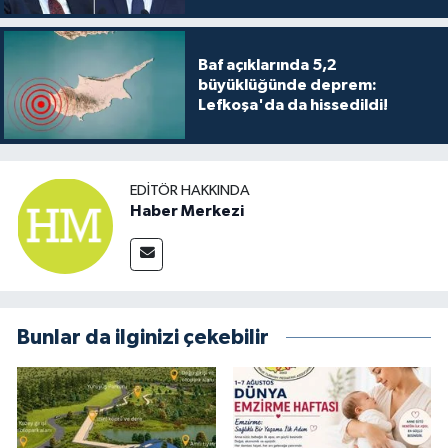
TİCARET
YAŞAM
Baf açıklarında 5,2
büyüklüğünde deprem:
Lefkoşa'da da hissedildi!
EDITÖR HAKKINDA
Haber Merkezi
Bunlar da ilginizi çekebilir