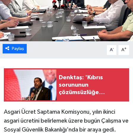
ESENTEPE
GAZİMAĞUSA
GİRNE
Paylaş
-
+
A
A
GÜNDEM
GÜNEY KIBRIS
Denktaş: 'Kıbrıs
sorununun
İÇ HABERLER
çözümsüzlüğe
sürüklenmesinin asıl
KÜLTÜR SANAT
nedeni BM'
Asgari Ücret Saptama Komisyonu, yılın ikinci
LAPTA
asgari ücretini belirlemek üzere bugün Çalışma ve
Sosyal Güvenlik Bakanlığı'nda bir araya gedi.
LEFKOŞA