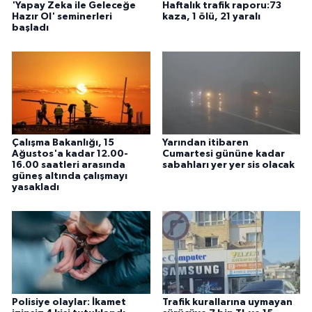
'Yapay Zeka ile Geleceğe
Haftalık trafik raporu:73
Hazır Ol' seminerleri
kaza, 1 ölü, 21 yaralı
başladı
Çalışma Bakanlığı, 15
Yarından itibaren
Ağustos'a kadar 12.00-
Cumartesi gününe kadar
16.00 saatleri arasında
sabahları yer yer sis olacak
güneş altında çalışmayı
yasakladı
Polisiye olaylar: İkamet
Trafik kurallarına uymayan