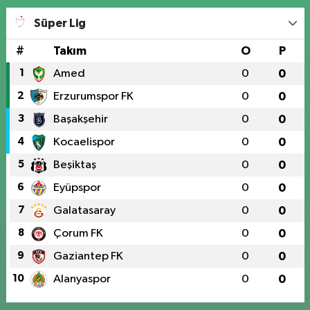
Süper Lig
#
Takım
O
P
1
Amed
0
0
2
Erzurumspor FK
0
0
3
Başakşehir
0
0
4
Kocaelispor
0
0
5
Beşiktaş
0
0
6
Eyüpspor
0
0
7
Galatasaray
0
0
8
Çorum FK
0
0
9
Gaziantep FK
0
0
10
Alanyaspor
0
0