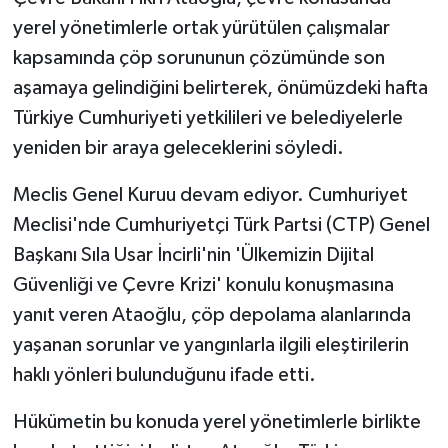
yerel yönetimlerle ortak yürütülen çalışmalar
MAGAZİN
kapsamında çöp sorununun çözümünde son
aşamaya gelindiğini belirterek, önümüzdeki hafta
Nöbetçi Eczaneler
Türkiye Cumhuriyeti yetkilileri ve belediyelerle
yeniden bir araya geleceklerini söyledi.
ÖZEL HABER
Meclis Genel Kuruu devam ediyor. Cumhuriyet
SAĞLIK
Meclisi'nde Cumhuriyetçi Türk Partsi (CTP) Genel
SİYASET
Başkanı Sıla Usar İncirli'nin 'Ülkemizin Dijital
Güvenliği ve Çevre Krizi' konulu konuşmasına
SPOR
yanıt veren Ataoğlu, çöp depolama alanlarında
yaşanan sorunlar ve yangınlarla ilgili eleştirilerin
TATLISU
haklı yönleri bulunduğunu ifade etti.
TEKNOLOJİ
Hükümetin bu konuda yerel yönetimlerle birlikte