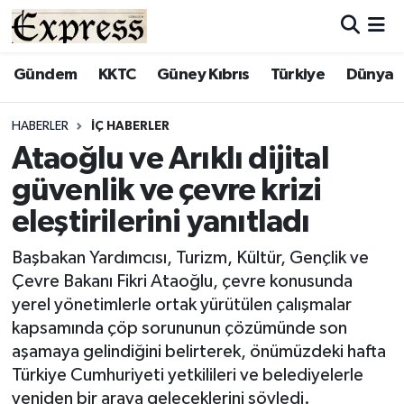
ALAYKÖY
Hava Durumu
Gündem
KKTC
Güney Kıbrıs
Türkiye
Dünya
ALSANCAK
Trafik Durumu
HABERLER
İÇ HABERLER
Ataoğlu ve Arıklı dijital
BİLİM
Süper Lig Puan Durumu ve Fikstür
güvenlik ve çevre krizi
ÇATALKÖY
Tüm Manşetler
eleştirilerini yanıtladı
DÜNYA
Son Dakika Haberleri
Başbakan Yardımcısı, Turizm, Kültür, Gençlik ve
Çevre Bakanı Fikri Ataoğlu, çevre konusunda
EĞİTİM
Haber Arşivi
yerel yönetimlerle ortak yürütülen çalışmalar
kapsamında çöp sorununun çözümünde son
EKONOMİ
aşamaya gelindiğini belirterek, önümüzdeki hafta
Türkiye Cumhuriyeti yetkilileri ve belediyelerle
ENGLISH
yeniden bir araya geleceklerini söyledi.