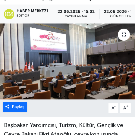
ESENTEPE
HABER MERKEZI
22.06.2026 - 15:02
22.06.2026 - 15
EDITÖR
YAYINLANMA
GÜNCELLEME
GAZİMAĞUSA
GİRNE
GÜNDEM
GÜNEY KIBRIS
İÇ HABERLER
KÜLTÜR SANAT
Paylaş
-
+
A
A
LAPTA
Başbakan Yardımcısı, Turizm, Kültür, Gençlik ve
LEFKOŞA
Çevre Bakanı Fikri Ataoğlu, çevre konusunda