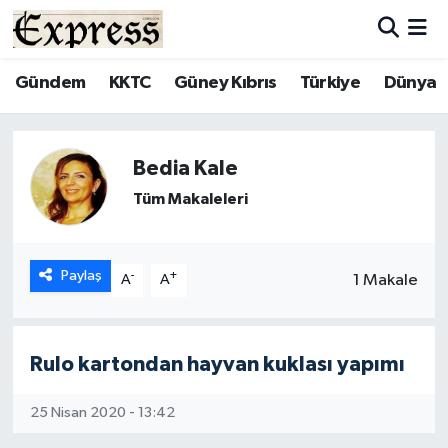
ALAYKÖY
Hava Durumu
Gündem
KKTC
Güney Kıbrıs
Türkiye
Dünya
ALSANCAK
Trafik Durumu
Bedia Kale
BİLİM
Süper Lig Puan Durumu ve Fikstür
Tüm Makaleleri
ÇATALKÖY
Tüm Manşetler
Paylaş
-
+
DÜNYA
Son Dakika Haberleri
1 Makale
A
A
EĞİTİM
Haber Arşivi
Rulo kartondan hayvan kuklası yapımı
EKONOMİ
25 Nisan 2020 - 13:42
ENGLISH