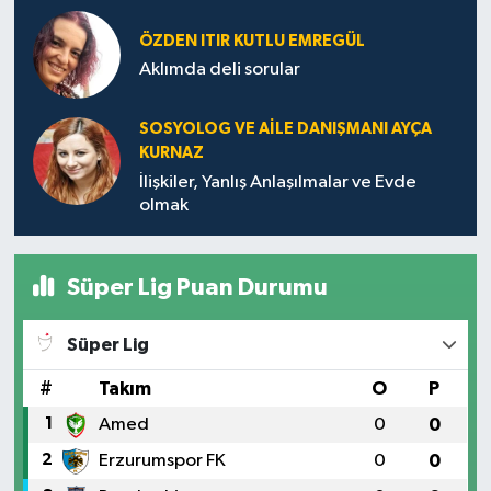
ÖZDEN ITIR KUTLU EMREGÜL
MAGAZİN
Aklımda deli sorular
Nöbetçi Eczaneler
SOSYOLOG VE AILE DANIŞMANI AYÇA
KURNAZ
ÖZEL HABER
İlişkiler, Yanlış Anlaşılmalar ve Evde
olmak
SAĞLIK
SİYASET
Süper Lig Puan Durumu
SPOR
Süper Lig
TATLISU
#
Takım
O
P
1
Amed
0
0
TEKNOLOJİ
2
Erzurumspor FK
0
0