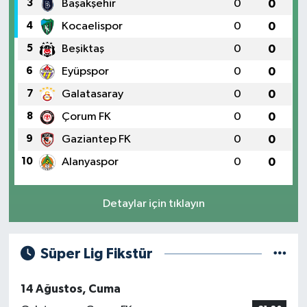
3
Başakşehir
0
0
TİCARET
4
Kocaelispor
0
0
YAŞAM
5
Beşiktaş
0
0
6
Eyüpspor
0
0
7
Galatasaray
0
0
8
Çorum FK
0
0
9
Gaziantep FK
0
0
10
Alanyaspor
0
0
Detaylar için tıklayın
Süper Lig Fikstür
14 Ağustos, Cuma