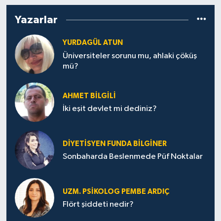
ESENTEPE
Yazarlar
GAZİMAĞUSA
YURDAGÜL ATUN
Üniversiteler sorunu mu, ahlaki çöküş
mü?
GİRNE
GÜNDEM
AHMET BILGILI
İki eşit devlet mi dediniz?
GÜNEY KIBRIS
İÇ HABERLER
DIYETISYEN FUNDA BILGINER
Sonbaharda Beslenmede Püf Noktalar
KÜLTÜR SANAT
UZM. PSIKOLOG PEMBE ARDIÇ
LAPTA
Flört şiddeti nedir?
LEFKOŞA