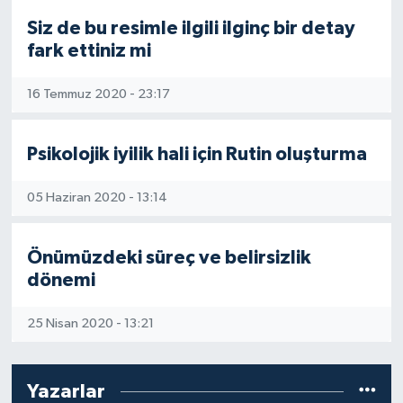
Siz de bu resimle ilgili ilginç bir detay
ESENTEPE
fark ettiniz mi
GAZİMAĞUSA
16 Temmuz 2020 - 23:17
GİRNE
Psikolojik iyilik hali için Rutin oluşturma
GÜNDEM
05 Haziran 2020 - 13:14
GÜNEY KIBRIS
Önümüzdeki süreç ve belirsizlik
İÇ HABERLER
dönemi
KÜLTÜR SANAT
25 Nisan 2020 - 13:21
LAPTA
Yazarlar
LEFKOŞA