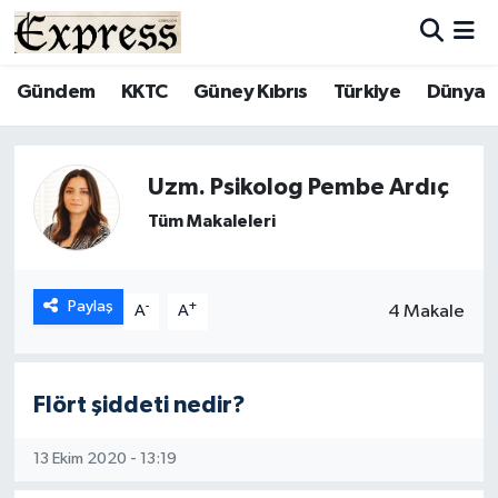
ALAYKÖY
Hava Durumu
Gündem
KKTC
Güney Kıbrıs
Türkiye
Dünya
ALSANCAK
Trafik Durumu
Uzm. Psikolog Pembe Ardıç
BİLİM
Süper Lig Puan Durumu ve Fikstür
Tüm Makaleleri
ÇATALKÖY
Tüm Manşetler
Paylaş
-
+
DÜNYA
Son Dakika Haberleri
4 Makale
A
A
EĞİTİM
Haber Arşivi
Flört şiddeti nedir?
EKONOMİ
13 Ekim 2020 - 13:19
ENGLISH