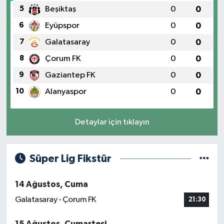
5
Beşiktaş
0
0
6
Eyüpspor
0
0
7
Galatasaray
0
0
8
Çorum FK
0
0
9
Gaziantep FK
0
0
10
Alanyaspor
0
0
Detaylar için tıklayın
Süper Lig Fikstür
14 Ağustos, Cuma
Galatasaray - Çorum FK
21:30
15 Ağustos, Cumartesi