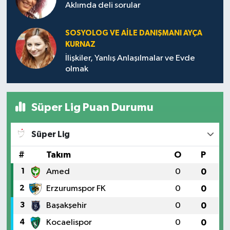
TİCARET
Aklımda deli sorular
YAŞAM
SOSYOLOG VE AILE DANIŞMANI AYÇA
KURNAZ
İlişkiler, Yanlış Anlaşılmalar ve Evde
olmak
Süper Lig Puan Durumu
Süper Lig
#
Takım
O
P
1
Amed
0
0
2
Erzurumspor FK
0
0
3
Başakşehir
0
0
4
Kocaelispor
0
0