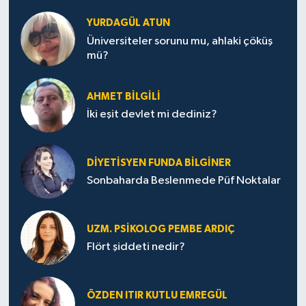
YURDAGÜL ATUN
MAGAZİN
Üniversiteler sorunu mu, ahlaki çöküş
mü?
Nöbetçi Eczaneler
AHMET BILGILI
ÖZEL HABER
İki eşit devlet mi dediniz?
SAĞLIK
DIYETISYEN FUNDA BILGINER
SİYASET
Sonbaharda Beslenmede Püf Noktalar
SPOR
UZM. PSIKOLOG PEMBE ARDIÇ
TATLISU
Flört şiddeti nedir?
TEKNOLOJİ
ÖZDEN ITIR KUTLU EMREGÜL