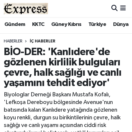
ALAYKÖY
Hava Durumu
Gündem
KKTC
Güney Kıbrıs
Türkiye
Dünya
ALSANCAK
Trafik Durumu
HABERLER
İÇ HABERLER
BİO-DER: 'Kanlıdere'de
BİLİM
Süper Lig Puan Durumu ve Fikstür
gözlenen kirlilik bulguları
ÇATALKÖY
Tüm Manşetler
çevre, halk sağlığı ve canlı
yaşamını tehdit ediyor'
DÜNYA
Son Dakika Haberleri
Biyologlar Derneği Başkanı Mustafa Kofalı,
EĞİTİM
Haber Arşivi
'Lefkoşa Dereboyu bölgesinde Avenue'nun
batısında kalan Kanlıdere yatağında gözlenen
EKONOMİ
koyu renkli, durgun su birikintilerinin çevre, halk
sağlığı ve canlı yaşamı açısından ciddi risk
ENGLISH