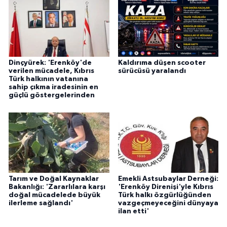
Dinçyürek: 'Erenköy'de
Kaldırıma düşen scooter
verilen mücadele, Kıbrıs
sürücüsü yaralandı
Türk halkının vatanına
sahip çıkma iradesinin en
güçlü göstergelerinden
Tarım ve Doğal Kaynaklar
Emekli Astsubaylar Derneği:
Bakanlığı: 'Zararlılara karşı
'Erenköy Direnişi'yle Kıbrıs
doğal mücadelede büyük
Türk halkı özgürlüğünden
ilerleme sağlandı'
vazgeçmeyeceğini dünyaya
ilan etti'