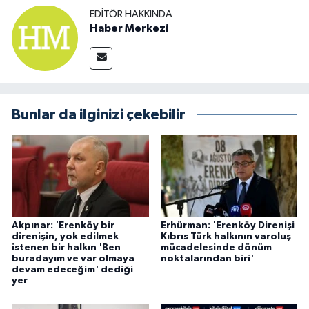
EDITÖR HAKKINDA
Haber Merkezi
Bunlar da ilginizi çekebilir
Akpınar: 'Erenköy bir
Erhürman: 'Erenköy Direnişi
direnişin, yok edilmek
Kıbrıs Türk halkının varoluş
istenen bir halkın 'Ben
mücadelesinde dönüm
buradayım ve var olmaya
noktalarından biri'
devam edeceğim' dediği
yer