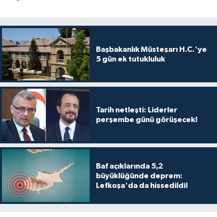
Başbakanlık Müsteşarı H.C.'ye
5 gün ek tutukluluk
Tarih netleşti: Liderler
perşembe günü görüşecek!
Baf açıklarında 5,2
büyüklüğünde deprem:
Lefkoşa'da da hissedildi!