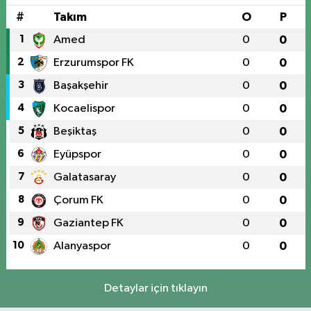
#
Takım
O
P
1
Amed
0
0
2
Erzurumspor FK
0
0
3
Başakşehir
0
0
4
Kocaelispor
0
0
5
Beşiktaş
0
0
6
Eyüpspor
0
0
7
Galatasaray
0
0
8
Çorum FK
0
0
9
Gaziantep FK
0
0
10
Alanyaspor
0
0
Detaylar için tıklayın