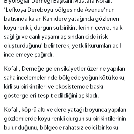
Biyologlar Derneği Başkanı Mustafa Kofalı,
'Lefkoşa Dereboyu bölgesinde Avenue'nun
MAGAZİN
batısında kalan Kanlıdere yatağında gözlenen
koyu renkli, durgun su birikintilerinin çevre, halk
Nöbetçi Eczaneler
sağlığı ve canlı yaşamı açısından ciddi risk
ÖZEL HABER
oluşturduğunu' belirterek, yetkili kurumları acil
incelemeye çağırdı.
SAĞLIK
Kofalı, Derneğe gelen şikâyetler üzerine yapılan
SİYASET
saha incelemelerinde bölgede yoğun kötü koku,
kirli su birikintileri ve ekosistemde baskı
SPOR
göstergeleri tespit edildiğini açıkladı.
TATLISU
Kofalı, köprü altı ve dere yatağı boyunca yapılan
gözlemlerde koyu renkli durgun su birikintilerinin
TEKNOLOJİ
bulunduğunu, bölgede rahatsız edici bir koku