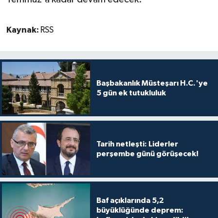
Kaynak:
RSS
Başbakanlık Müsteşarı H.C.'ye
5 gün ek tutukluluk
Tarih netleşti: Liderler
perşembe günü görüşecek!
Baf açıklarında 5,2
büyüklüğünde deprem: