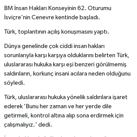
BM İnsan Hakları Konseyinin 62. Oturumu
MAGAZİN
İsviçre'nin Cenevre kentinde başladı.
Nöbetçi Eczaneler
Türk, toplantının açılış konuşmasını yaptı.
ÖZEL HABER
Dünya genelinde çok ciddi insan hakları
sorunlarıyla karşı karşıya olduklarını belirten Türk,
SAĞLIK
uluslararası hukuka karşı eşi benzeri görülmemiş
saldırıların, korkunç insani acılara neden olduğunu
SİYASET
söyledi.
SPOR
Türk, uluslararası hukuka yönelik saldırılara işaret
ederek 'Bunu her zaman ve her yerde dile
TATLISU
getirmeli, kontrol altına alıp sona erdirmek için
TEKNOLOJİ
çalışmalıyız.' dedi.