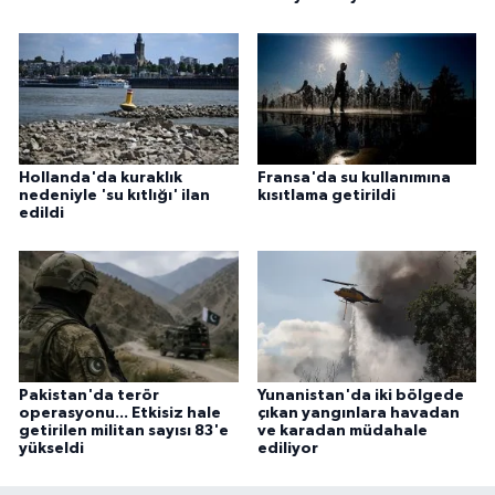
Hollanda'da kuraklık
Fransa'da su kullanımına
nedeniyle 'su kıtlığı' ilan
kısıtlama getirildi
edildi
Pakistan'da terör
Yunanistan'da iki bölgede
operasyonu... Etkisiz hale
çıkan yangınlara havadan
getirilen militan sayısı 83'e
ve karadan müdahale
yükseldi
ediliyor