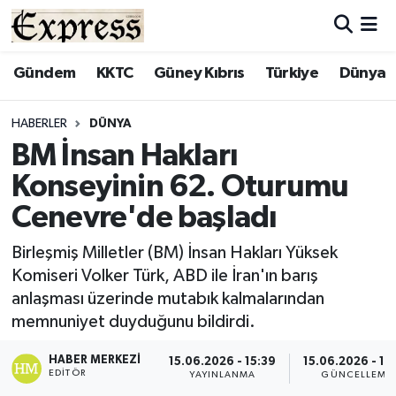
ALAYKÖY
Hava Durumu
Gündem
KKTC
Güney Kıbrıs
Türkiye
Dünya
ALSANCAK
Trafik Durumu
HABERLER
DÜNYA
BM İnsan Hakları
BİLİM
Süper Lig Puan Durumu ve Fikstür
Konseyinin 62. Oturumu
ÇATALKÖY
Tüm Manşetler
Cenevre'de başladı
DÜNYA
Son Dakika Haberleri
Birleşmiş Milletler (BM) İnsan Hakları Yüksek
Komiseri Volker Türk, ABD ile İran'ın barış
EĞİTİM
Haber Arşivi
anlaşması üzerinde mutabık kalmalarından
memnuniyet duyduğunu bildirdi.
EKONOMİ
HABER MERKEZI
15.06.2026 - 15:39
15.06.2026 - 15
EDITÖR
YAYINLANMA
GÜNCELLEME
ENGLISH