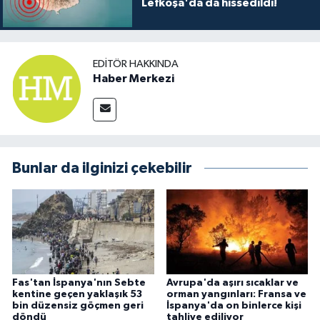
Lefkoşa'da da hissedildi!
EDITÖR HAKKINDA
Haber Merkezi
Bunlar da ilginizi çekebilir
Fas'tan İspanya'nın Sebte
Avrupa'da aşırı sıcaklar ve
kentine geçen yaklaşık 53
orman yangınları: Fransa ve
bin düzensiz göçmen geri
İspanya'da on binlerce kişi
döndü
tahliye ediliyor