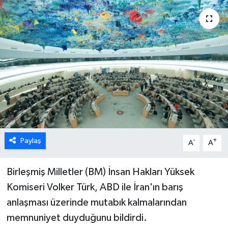
ESENTEPE
GAZİMAĞUSA
GİRNE
GÜNDEM
GÜNEY KIBRIS
Paylaş
-
+
A
A
İÇ HABERLER
Birleşmiş Milletler (BM) İnsan Hakları Yüksek
KÜLTÜR SANAT
Komiseri Volker Türk, ABD ile İran'ın barış
LAPTA
anlaşması üzerinde mutabık kalmalarından
memnuniyet duyduğunu bildirdi.
LEFKOŞA