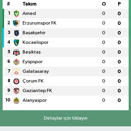
#
Takım
O
P
1
Amed
0
0
2
Erzurumspor FK
0
0
3
Başakşehir
0
0
4
Kocaelispor
0
0
5
Beşiktaş
0
0
6
Eyüpspor
0
0
7
Galatasaray
0
0
8
Çorum FK
0
0
9
Gaziantep FK
0
0
10
Alanyaspor
0
0
Detaylar için tıklayın