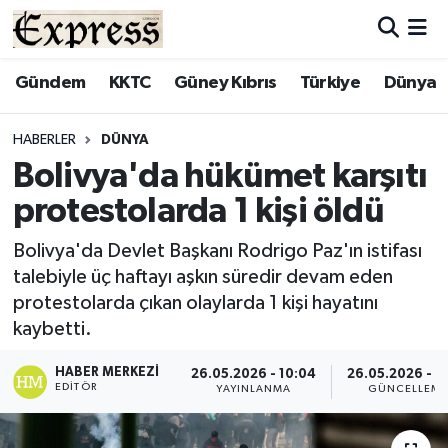
ALAYKÖY
Hava Durumu
Gündem
KKTC
Güney Kıbrıs
Türkiye
Dünya
ALSANCAK
Trafik Durumu
HABERLER
DÜNYA
Bolivya'da hükümet karşıtı
BİLİM
Süper Lig Puan Durumu ve Fikstür
protestolarda 1 kişi öldü
ÇATALKÖY
Tüm Manşetler
Bolivya'da Devlet Başkanı Rodrigo Paz'ın istifası
talebiyle üç haftayı aşkın süredir devam eden
DÜNYA
Son Dakika Haberleri
protestolarda çıkan olaylarda 1 kişi hayatını
kaybetti.
EĞİTİM
Haber Arşivi
HABER MERKEZI
26.05.2026 - 10:04
26.05.2026 - 1
EKONOMİ
EDITÖR
YAYINLANMA
GÜNCELLEM
ENGLISH