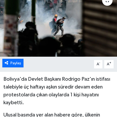
ESENTEPE
GAZİMAĞUSA
GİRNE
GÜNDEM
GÜNEY KIBRIS
Paylaş
-
+
A
A
İÇ HABERLER
Bolivya'da Devlet Başkanı Rodrigo Paz'ın istifası
talebiyle üç haftayı aşkın süredir devam eden
KÜLTÜR SANAT
protestolarda çıkan olaylarda 1 kişi hayatını
kaybetti.
LAPTA
Ulusal basında yer alan habere göre, ülkenin
LEFKOŞA