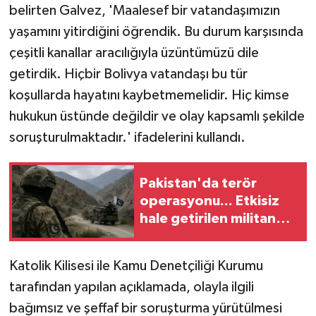
TİCARET
belirten Galvez, 'Maalesef bir vatandaşımızın
yaşamını yitirdiğini öğrendik. Bu durum karşısında
YAŞAM
çeşitli kanallar aracılığıyla üzüntümüzü dile
getirdik. Hiçbir Bolivya vatandaşı bu tür
koşullarda hayatını kaybetmemelidir. Hiç kimse
hukukun üstünde değildir ve olay kapsamlı şekilde
soruşturulmaktadır.' ifadelerini kullandı.
Pakistan'da terör
operasyonu... Etkisiz
hale getirilen militan
sayısı 83'e yükseldi
Katolik Kilisesi ile Kamu Denetçiliği Kurumu
tarafından yapılan açıklamada, olayla ilgili
bağımsız ve şeffaf bir soruşturma yürütülmesi