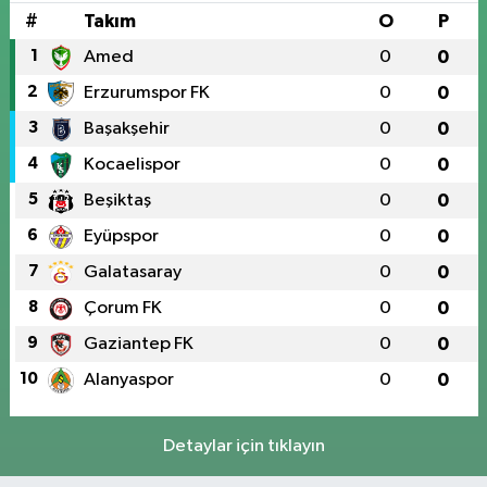
#
Takım
O
P
1
Amed
0
0
2
Erzurumspor FK
0
0
3
Başakşehir
0
0
4
Kocaelispor
0
0
5
Beşiktaş
0
0
6
Eyüpspor
0
0
7
Galatasaray
0
0
8
Çorum FK
0
0
9
Gaziantep FK
0
0
10
Alanyaspor
0
0
Detaylar için tıklayın