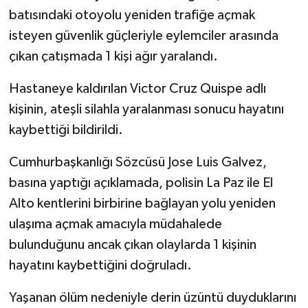
batısındaki otoyolu yeniden trafiğe açmak
MAGAZİN
isteyen güvenlik güçleriyle eylemciler arasında
çıkan çatışmada 1 kişi ağır yaralandı.
Nöbetçi Eczaneler
Hastaneye kaldırılan Victor Cruz Quispe adlı
ÖZEL HABER
kişinin, ateşli silahla yaralanması sonucu hayatını
kaybettiği bildirildi.
SAĞLIK
Cumhurbaşkanlığı Sözcüsü Jose Luis Galvez,
SİYASET
basına yaptığı açıklamada, polisin La Paz ile El
Alto kentlerini birbirine bağlayan yolu yeniden
SPOR
ulaşıma açmak amacıyla müdahalede
TATLISU
bulunduğunu ancak çıkan olaylarda 1 kişinin
hayatını kaybettiğini doğruladı.
TEKNOLOJİ
Yaşanan ölüm nedeniyle derin üzüntü duyduklarını