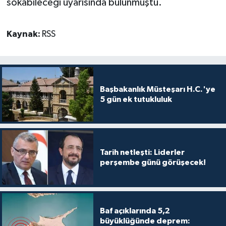
sokabileceği uyarısında bulunmuştu.
Kaynak:
RSS
Başbakanlık Müsteşarı H.C.'ye
5 gün ek tutukluluk
Tarih netleşti: Liderler
perşembe günü görüşecek!
Baf açıklarında 5,2
büyüklüğünde deprem: