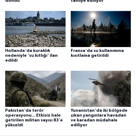
döndü
tahliye ediliyor
Hollanda'da kuraklık
Fransa'da su kullanımına
nedeniyle 'su kıtlığı' ilan
kısıtlama getirildi
edildi
Pakistan'da terör
Yunanistan'da iki bölgede
operasyonu... Etkisiz hale
çıkan yangınlara havadan
getirilen militan sayısı 83'e
ve karadan müdahale
yükseldi
ediliyor