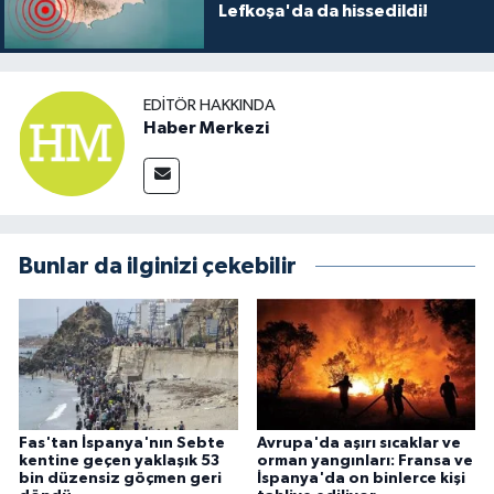
Lefkoşa'da da hissedildi!
EDITÖR HAKKINDA
Haber Merkezi
Bunlar da ilginizi çekebilir
Fas'tan İspanya'nın Sebte
Avrupa'da aşırı sıcaklar ve
kentine geçen yaklaşık 53
orman yangınları: Fransa ve
bin düzensiz göçmen geri
İspanya'da on binlerce kişi