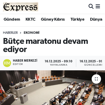
ALAYKÖY
Hava Durumu
Gündem
KKTC
Güney Kıbrıs
Türkiye
Dünya
ALSANCAK
Trafik Durumu
HABERLER
EKONOMI
Bütçe maratonu devam
BİLİM
Süper Lig Puan Durumu ve Fikstür
ediyor
ÇATALKÖY
Tüm Manşetler
HABER MERKEZI
16.12.2025 - 09:10
16.12.2025 - 09:
EDITÖR
DÜNYA
Son Dakika Haberleri
YAYINLANMA
GÜNCELLEME
EĞİTİM
Haber Arşivi
EKONOMİ
ENGLISH