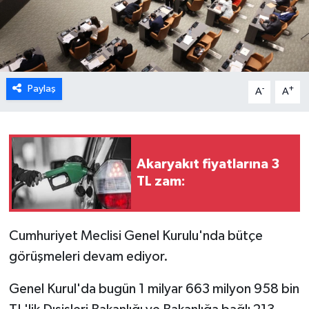
ESENTEPE
GAZİMAĞUSA
Paylaş
-
+
A
A
GİRNE
GÜNDEM
Akaryakıt fiyatlarına 3
GÜNEY KIBRIS
TL zam:
İÇ HABERLER
Cumhuriyet Meclisi Genel Kurulu'nda bütçe
KÜLTÜR SANAT
görüşmeleri devam ediyor.
LAPTA
Genel Kurul'da bugün 1 milyar 663 milyon 958 bin
LEFKOŞA