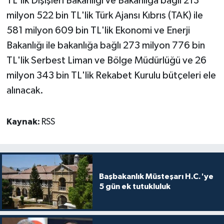
TL'lik Dışişleri Bakanlığı ve Bakanlığa bağlı 213
milyon 522 bin TL'lik Türk Ajansı Kıbrıs (TAK) ile
MAGAZİN
581 milyon 609 bin TL'lik Ekonomi ve Enerji
Bakanlığı ile bakanlığa bağlı 273 milyon 776 bin
Nöbetçi Eczaneler
TL'lik Serbest Liman ve Bölge Müdürlüğü ve 26
ÖZEL HABER
milyon 343 bin TL'lik Rekabet Kurulu bütçeleri ele
alınacak.
SAĞLIK
Kaynak:
RSS
SİYASET
SPOR
TATLISU
Başbakanlık Müsteşarı H.C.'ye
5 gün ek tutukluluk
TEKNOLOJİ