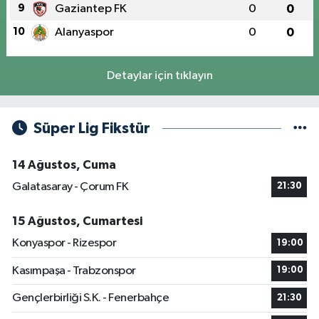
9
Gaziantep FK
0
0
10
Alanyaspor
0
0
Detaylar için tıklayın
Süper Lig Fikstür
14 Ağustos, Cuma
Galatasaray - Çorum FK
21:30
15 Ağustos, Cumartesi
Konyaspor - Rizespor
19:00
Kasımpaşa - Trabzonspor
19:00
Gençlerbirliği S.K. - Fenerbahçe
21:30