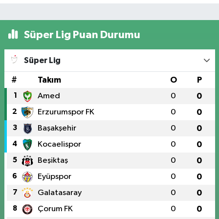
Süper Lig Puan Durumu
Süper Lig
#
Takım
O
P
1
Amed
0
0
2
Erzurumspor FK
0
0
3
Başakşehir
0
0
4
Kocaelispor
0
0
5
Beşiktaş
0
0
6
Eyüpspor
0
0
7
Galatasaray
0
0
8
Çorum FK
0
0