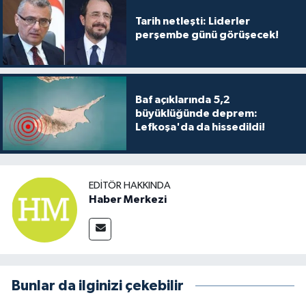
TİCARET
Tarih netleşti: Liderler
perşembe günü görüşecek!
YAŞAM
Baf açıklarında 5,2
büyüklüğünde deprem:
Lefkoşa'da da hissedildi!
EDITÖR HAKKINDA
Haber Merkezi
Bunlar da ilginizi çekebilir