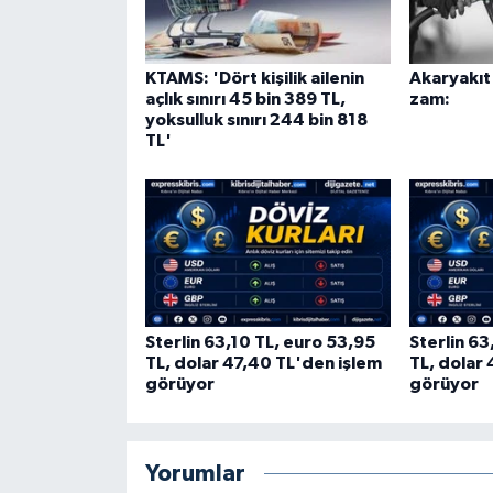
KTAMS: 'Dört kişilik ailenin
Akaryakıt 
açlık sınırı 45 bin 389 TL,
zam:
yoksulluk sınırı 244 bin 818
TL'
Sterlin 63,10 TL, euro 53,95
Sterlin 6
TL, dolar 47,40 TL'den işlem
TL, dolar
görüyor
görüyor
Yorumlar