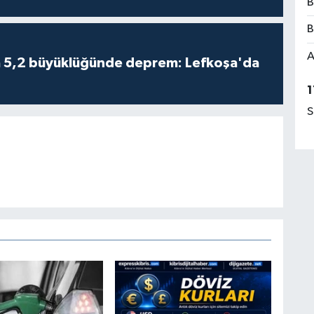
B
B
A
da 5,2 büyüklüğünde deprem: Lefkoşa'da
1
S