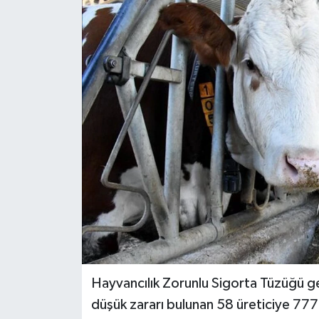
ESENTEPE
GAZİMAĞUSA
GİRNE
GÜNDEM
GÜNEY KIBRIS
İÇ HABERLER
KÜLTÜR SANAT
LAPTA
Hayvancılık Zorunlu Sigorta Tüzüğü g
düşük zararı bulunan 58 üreticiye 77
LEFKOŞA