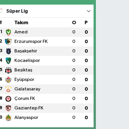
Süper Lig
#
Takım
O
P
1
Amed
0
0
2
Erzurumspor FK
0
0
3
Başakşehir
0
0
4
Kocaelispor
0
0
5
Beşiktaş
0
0
6
Eyüpspor
0
0
7
Galatasaray
0
0
8
Çorum FK
0
0
9
Gaziantep FK
0
0
0
Alanyaspor
0
0