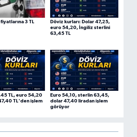
fiyatlarına 3 TL
Döviz kurları: Dolar 47,25,
euro 54,20, İngiliz sterlini
63,45 TL
3,45 TL, euro 54,20
Euro 54,10, sterlin 63,45,
 47,40 TL'den işlem
dolar 47,40 liradan işlem
görüyor