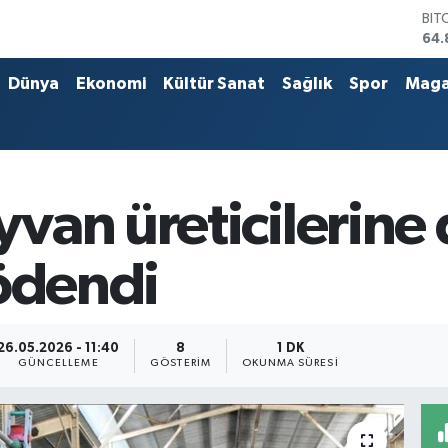
BIT
64.
DO
47,
Dünya
Ekonomi
Kültür Sanat
Sağlık
Spor
Maga
EU
55,
STE
64,
GRA
666
van üreticilerine
BİS
13.
 ödendi
26.05.2026 - 11:40
8
1 DK
GÜNCELLEME
GÖSTERIM
OKUNMA SÜRESI