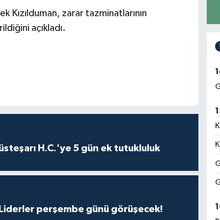
k Kızılduman, zarar tazminatlarının
diğini açıkladı.
1
G
1
K
K
steşarı H.C.'ye 5 gün ek tutukluluk
G
G
1
: Liderler perşembe günü görüşecek!