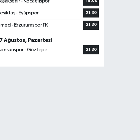
aşakşehir - Kocaelispor
19:00
eşiktaş - Eyüpspor
21:30
med - Erzurumspor FK
21:30
7 Ağustos, Pazartesi
amsunspor - Göztepe
21:30