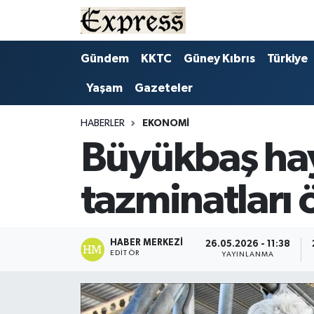
ALAYKÖY
Hava Durumu
Gündem
KKTC
Güney Kıbrıs
Türkiye
Yaşam
Gazeteler
ALSANCAK
Trafik Durumu
BİLİM
Süper Lig Puan Durumu ve Fikstür
HABERLER
EKONOMI
Büyükbaş hay
ÇATALKÖY
Tüm Manşetler
tazminatları
DÜNYA
Son Dakika Haberleri
EĞİTİM
Haber Arşivi
HABER MERKEZI
26.05.2026 - 11:38
EDITÖR
YAYINLANMA
EKONOMİ
ENGLISH