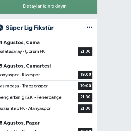
Detaylar için tıklayın
Süper Lig Fikstür
4 Ağustos, Cuma
alatasaray - Çorum FK
21:30
5 Ağustos, Cumartesi
onyaspor - Rizespor
19:00
asımpaşa - Trabzonspor
19:00
ençlerbirliği S.K. - Fenerbahçe
21:30
aziantep FK - Alanyaspor
21:30
6 Ağustos, Pazar