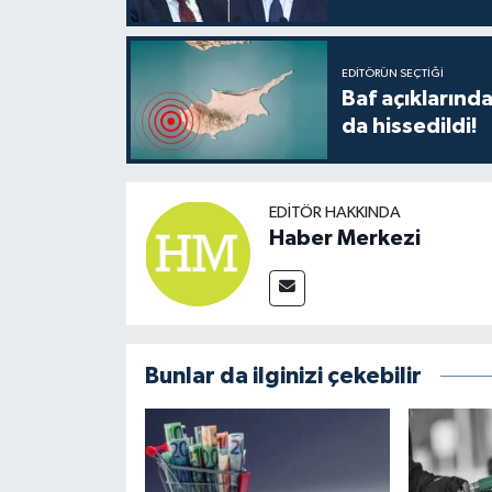
TİCARET
YAŞAM
EDITÖRÜN SEÇTIĞI
Baf açıkların
da hissedildi!
EDITÖR HAKKINDA
Haber Merkezi
Bunlar da ilginizi çekebilir