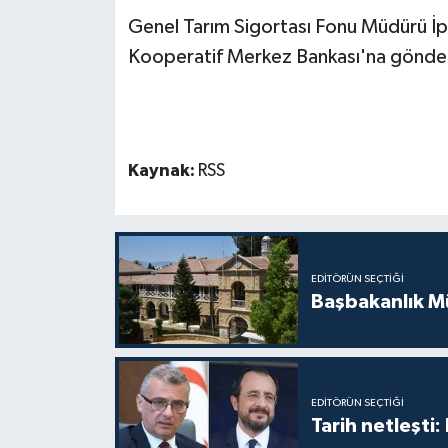
Genel Tarım Sigortası Fonu Müdürü İpe
MAGAZİN
Kooperatif Merkez Bankası'na gönderil
Nöbetçi Eczaneler
ÖZEL HABER
Kaynak:
RSS
SAĞLIK
SİYASET
EDITÖRÜN SEÇTIĞI
Başbakanlık Mü
SPOR
TATLISU
TEKNOLOJİ
EDITÖRÜN SEÇTIĞI
Tarih netleşti